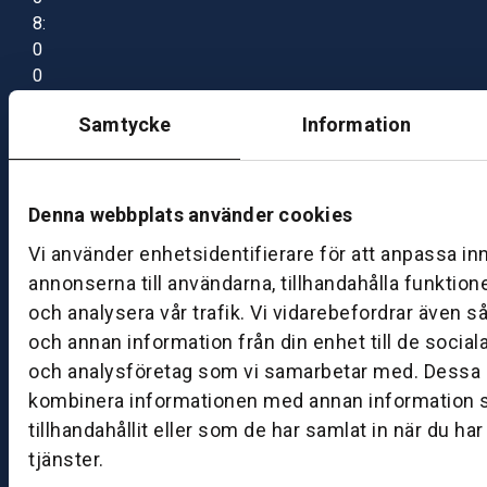
8:
0
0
–
Samtycke
Information
1
7:
0
0
Denna webbplats använder cookies
Vi använder enhetsidentifierare för att anpassa in
B
annonserna till användarna, tillhandahålla funktion
ut
och analysera vår trafik. Vi vidarebefordrar även s
ik
och annan information från din enhet till de socia
S
och analysföretag som vi samarbetar med. Dessa k
k
kombinera informationen med annan information 
ö
tillhandahållit eller som de har samlat in när du ha
v
tjänster.
d
e