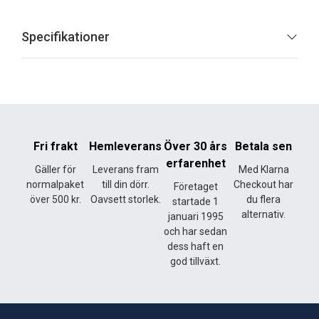
Specifikationer
Fri frakt
Hemleverans
Över 30 års
Betala sen
erfarenhet
Gäller för
Leverans fram
Med Klarna
normalpaket
till din dörr.
Checkout har
Företaget
över 500 kr.
Oavsett storlek.
du flera
startade 1
alternativ.
januari 1995
och har sedan
dess haft en
god tillväxt.