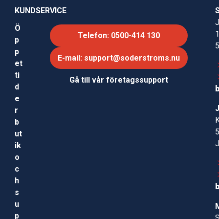
KUNDSERVICE
J
Ö
Telefon: 0500-414 130
p
p
E-mail: support@soderstroms.nu
et
ti
Gå till vår företagssupport
d
e
r
b
ut
ik
o
c
h
s
u
p
S