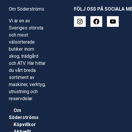
Om Söderströms
FÖLJ OSS PÅ SOCIALA M
Vi är en av
Sveriges största
och mest
välsorterade
butiker inom
skog, trädgård
och ATV. Här hittar
du vårt breda
sortiment av
maskiner, verktyg,
utrustning och
reservdelar.
Om
Söderströms
Köpvillkor
Aktuellt