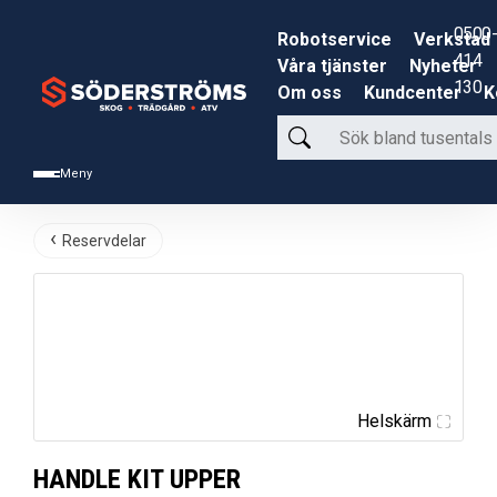
0500-
Robotservice
Verkstad
414
Våra tjänster
Nyheter
130
Om oss
Kundcenter
K
Sök
bland
Meny
tusentals
produkter
Reservdelar
Helskärm
HANDLE KIT UPPER