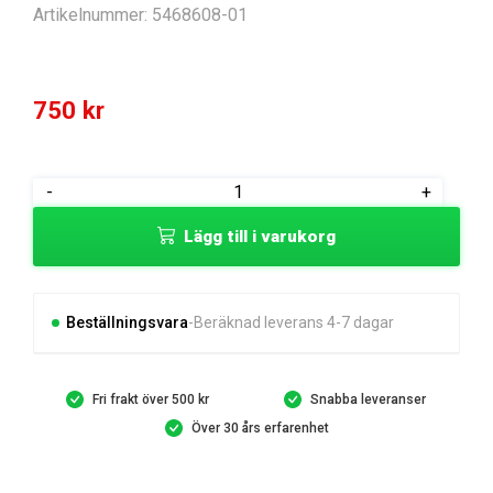
Artikelnummer:
5468608-01
750
kr
HANDLE
-
+
KIT
Lägg till i varukorg
UPPER
mängd
Beställningsvara
Beräknad leverans 4-7 dagar
Fri frakt över 500 kr
Snabba leveranser
Över 30 års erfarenhet