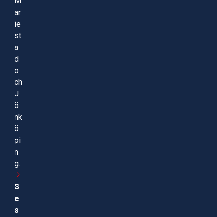
M
ar
ie
st
a
d
o
ch
J
ö
nk
ö
pi
n
g.
S
e
s