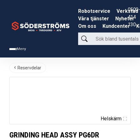
0500-
Robotservice
Verkstad
414
Våra tjänster
Nyheter
130
Om oss
Kundcenter
K
Sök
bland
Meny
tusentals
produkter
Reservdelar
Helskärm
GRINDING HEAD ASSY PG6DR