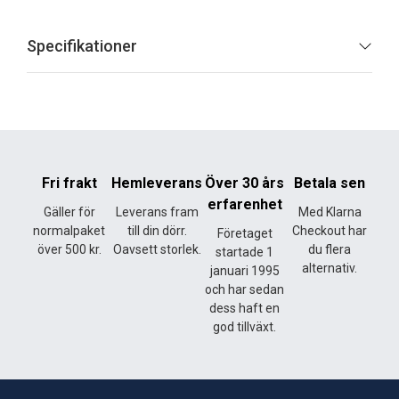
Specifikationer
Fri frakt
Hemleverans
Över 30 års
Betala sen
erfarenhet
Gäller för
Leverans fram
Med Klarna
normalpaket
till din dörr.
Checkout har
Företaget
över 500 kr.
Oavsett storlek.
du flera
startade 1
alternativ.
januari 1995
och har sedan
dess haft en
god tillväxt.