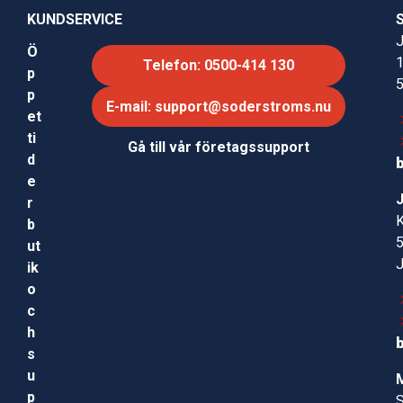
KUNDSERVICE
J
Ö
Telefon: 0500-414 130
p
p
E-mail: support@soderstroms.nu
et
ti
Gå till vår företagssupport
d
e
r
b
ut
ik
o
c
h
s
u
p
S