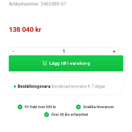
Artikelnummer:
5463489-01
138 040
kr
GRINDING
-
+
HEAD
Lägg till i varukorg
ASSY
PG6DR
mängd
Beställningsvara
Beräknad leverans 4-7 dagar
Fri frakt över 500 kr
Snabba leveranser
Över 30 års erfarenhet