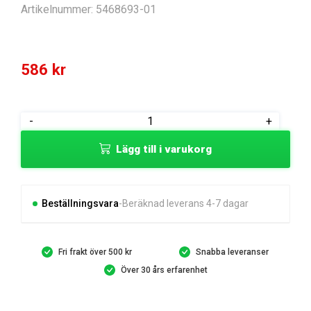
Artikelnummer:
5468693-01
586
kr
FRAME
-
+
CS
Lägg till i varukorg
CAP
mängd
Beställningsvara
Beräknad leverans 4-7 dagar
Fri frakt över 500 kr
Snabba leveranser
Över 30 års erfarenhet