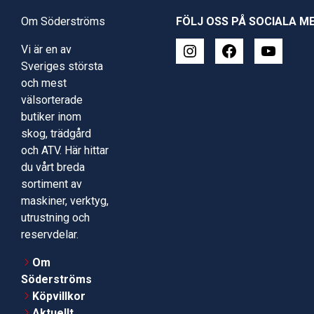
Om Söderströms
FÖLJ OSS PÅ SOCIALA M
Vi är en av
Sveriges största
och mest
välsorterade
butiker inom
skog, trädgård
och ATV. Här hittar
du vårt breda
sortiment av
maskiner, verktyg,
utrustning och
reservdelar.
Om
Söderströms
Köpvillkor
Aktuellt