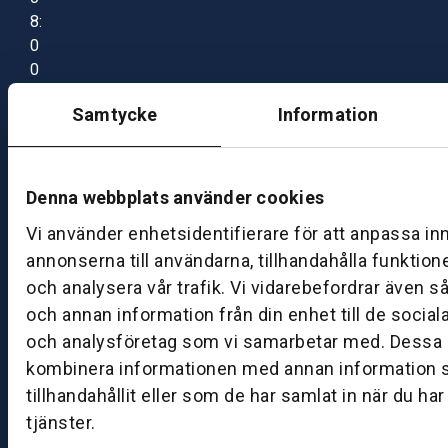
8:
0
0
–
Samtycke
Information
1
7:
0
0
Denna webbplats använder cookies
Vi använder enhetsidentifierare för att anpassa in
B
annonserna till användarna, tillhandahålla funktion
ut
och analysera vår trafik. Vi vidarebefordrar även s
ik
och annan information från din enhet till de socia
S
och analysföretag som vi samarbetar med. Dessa k
k
kombinera informationen med annan information 
ö
tillhandahållit eller som de har samlat in när du ha
v
tjänster.
d
e