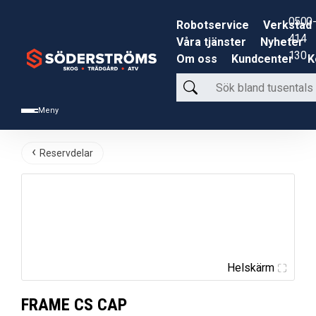
0500-
Robotservice
Verkstad
414
Våra tjänster
Nyheter
130
Om oss
Kundcenter
K
Sök
bland
Meny
tusentals
produkter
Reservdelar
Helskärm
FRAME CS CAP