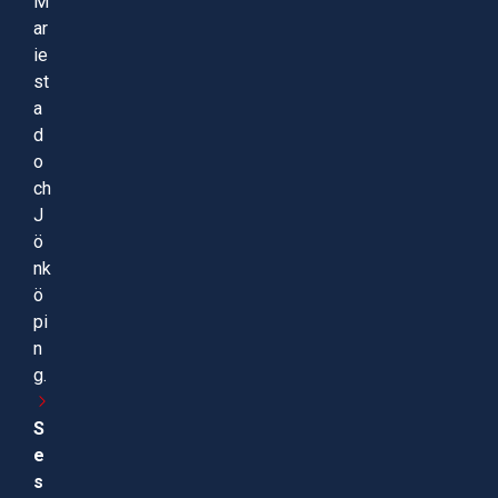
M
ar
ie
st
a
d
o
ch
J
ö
nk
ö
pi
n
g.
S
e
s