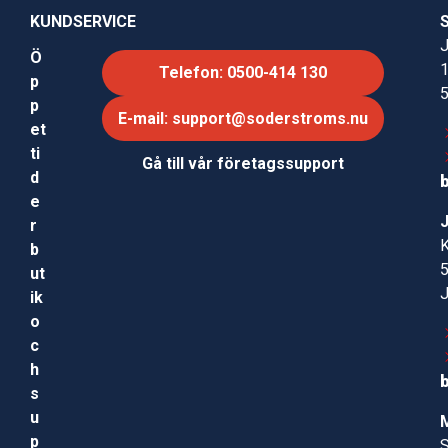
KUNDSERVICE
J
Ö
Telefon: 0500-414 130
p
p
E-mail: support@soderstroms.nu
et
ti
Gå till vår företagssupport
d
e
r
b
ut
ik
o
c
h
s
u
p
S