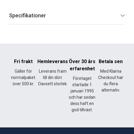
Specifikationer
Fri frakt
Hemleverans
Över 30 års
Betala sen
erfarenhet
Gäller för
Leverans fram
Med Klarna
normalpaket
till din dörr.
Checkout har
Företaget
över 500 kr.
Oavsett storlek.
du flera
startade 1
alternativ.
januari 1995
och har sedan
dess haft en
god tillväxt.