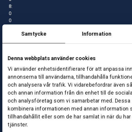
8:
0
0
–
Samtycke
Information
1
7:
0
0
Denna webbplats använder cookies
Vi använder enhetsidentifierare för att anpassa in
B
annonserna till användarna, tillhandahålla funktion
ut
och analysera vår trafik. Vi vidarebefordrar även s
ik
och annan information från din enhet till de socia
S
och analysföretag som vi samarbetar med. Dessa k
k
kombinera informationen med annan information 
ö
tillhandahållit eller som de har samlat in när du ha
v
tjänster.
d
e