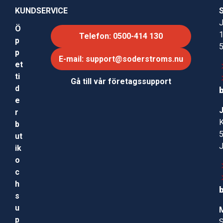
KUNDSERVICE
J
Ö
Telefon: 0500-414 130
p
p
E-mail: support@soderstroms.nu
et
ti
Gå till vår företagssupport
d
e
r
b
ut
ik
o
c
h
s
u
p
S