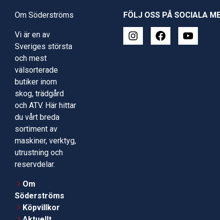
Om Söderströms
FÖLJ OSS PÅ SOCIALA M
Vi är en av
Sveriges största
och mest
välsorterade
butiker inom
skog, trädgård
och ATV. Här hittar
du vårt breda
sortiment av
maskiner, verktyg,
utrustning och
reservdelar.
Om
Söderströms
Köpvillkor
Aktuellt