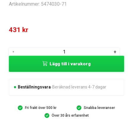
Artikelnummer:
5474030-71
431
kr
FRAME
-
+
mängd
Lägg till i varukorg
Beställningsvara
Beräknad leverans 4-7 dagar
Fri frakt över 500 kr
Snabba leveranser
Över 30 års erfarenhet