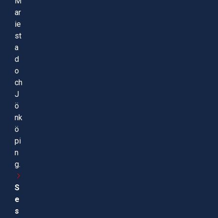
M
ar
ie
st
a
d
o
ch
J
ö
nk
ö
pi
n
g.
S
e
s