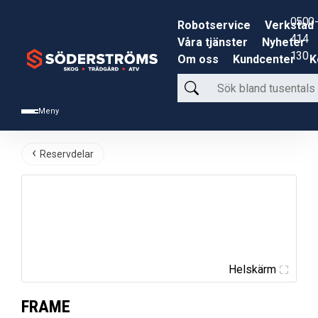
0500-
Robotservice
Verkstad
414
Våra tjänster
Nyheter
130
Om oss
Kundcenter
K
Sök
bland
Meny
tusentals
produkter
Reservdelar
Helskärm
FRAME