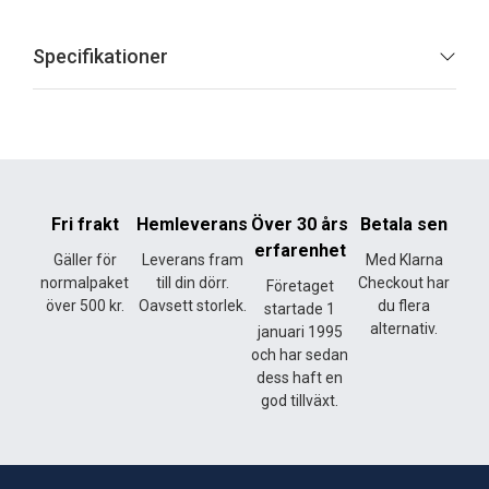
Specifikationer
Fri frakt
Hemleverans
Över 30 års
Betala sen
erfarenhet
Gäller för
Leverans fram
Med Klarna
normalpaket
till din dörr.
Checkout har
Företaget
över 500 kr.
Oavsett storlek.
du flera
startade 1
alternativ.
januari 1995
och har sedan
dess haft en
god tillväxt.