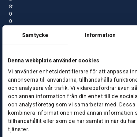
8:
0
0
–
Samtycke
Information
1
7:
0
0
Denna webbplats använder cookies
Vi använder enhetsidentifierare för att anpassa in
B
annonserna till användarna, tillhandahålla funktion
ut
och analysera vår trafik. Vi vidarebefordrar även s
ik
och annan information från din enhet till de socia
S
och analysföretag som vi samarbetar med. Dessa k
k
kombinera informationen med annan information 
ö
tillhandahållit eller som de har samlat in när du ha
v
tjänster.
d
e