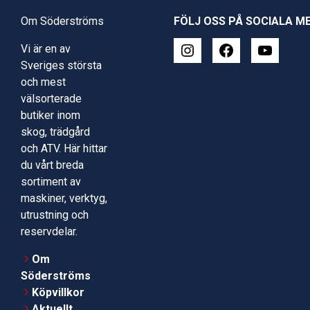
Om Söderströms
FÖLJ OSS PÅ SOCIALA M
Vi är en av
Sveriges största
och mest
välsorterade
butiker inom
skog, trädgård
och ATV. Här hittar
du vårt breda
sortiment av
maskiner, verktyg,
utrustning och
reservdelar.
Om
Söderströms
Köpvillkor
Aktuellt