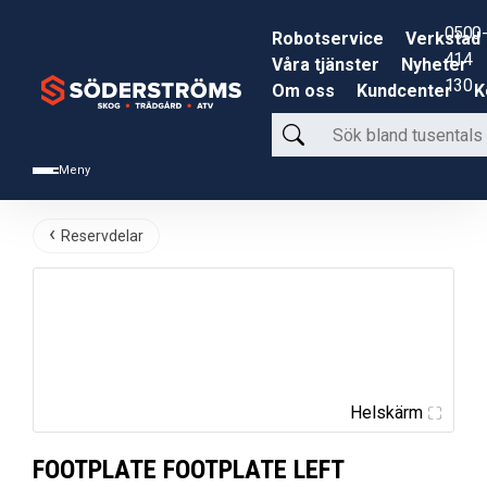
0500-
Robotservice
Verkstad
414
Våra tjänster
Nyheter
130
Om oss
Kundcenter
K
Sök
bland
Meny
tusentals
produkter
Reservdelar
Helskärm
FOOTPLATE FOOTPLATE LEFT