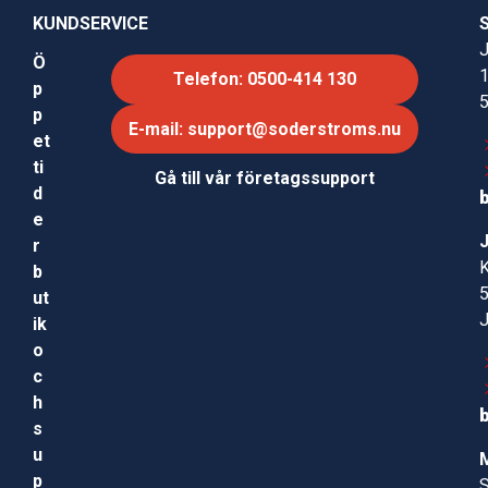
KUNDSERVICE
J
Ö
Telefon: 0500-414 130
p
p
E-mail: support@soderstroms.nu
et
ti
Gå till vår företagssupport
d
e
r
b
ut
ik
o
c
h
s
u
p
S