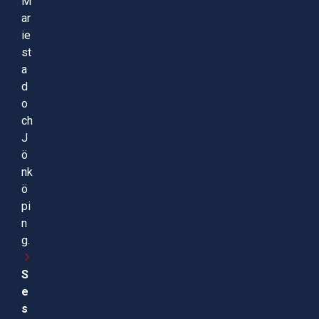
M
ar
ie
st
a
d
o
ch
J
ö
nk
ö
pi
n
g.
S
e
s