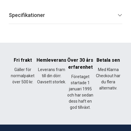
Specifikationer
Fri frakt
Hemleverans
Över 30 års
Betala sen
erfarenhet
Gäller för
Leverans fram
Med Klarna
normalpaket
till din dörr.
Checkout har
Företaget
över 500 kr.
Oavsett storlek.
du flera
startade 1
alternativ.
januari 1995
och har sedan
dess haft en
god tillväxt.