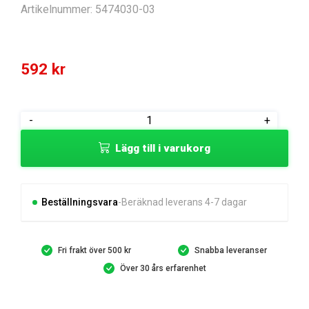
Artikelnummer:
5474030-03
592
kr
FOOTPLATE
-
+
FOOTPLATE
Lägg till i varukorg
LEFT
mängd
Beställningsvara
Beräknad leverans 4-7 dagar
Fri frakt över 500 kr
Snabba leveranser
Över 30 års erfarenhet