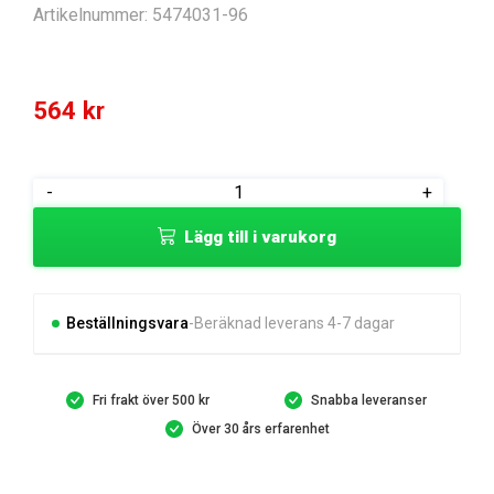
Artikelnummer:
5474031-96
564
kr
ENGINE
-
+
MOUNTING
Lägg till i varukorg
PLATE
mängd
Beställningsvara
Beräknad leverans 4-7 dagar
Fri frakt över 500 kr
Snabba leveranser
Över 30 års erfarenhet