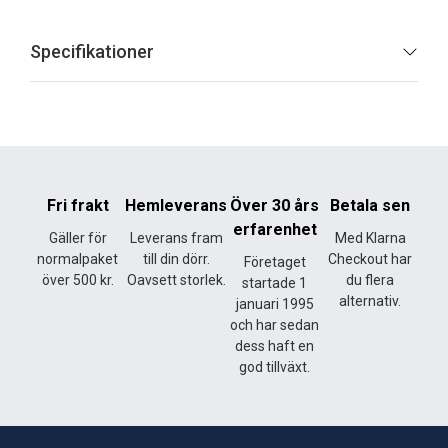
Specifikationer
Fri frakt
Hemleverans
Över 30 års
Betala sen
erfarenhet
Gäller för
Leverans fram
Med Klarna
normalpaket
till din dörr.
Checkout har
Företaget
över 500 kr.
Oavsett storlek.
du flera
startade 1
alternativ.
januari 1995
och har sedan
dess haft en
god tillväxt.