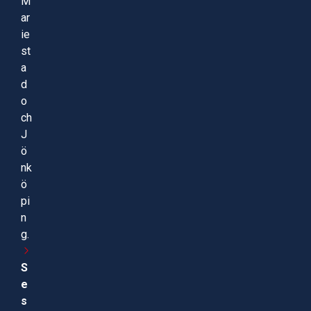
M
ar
ie
st
a
d
o
ch
J
ö
nk
ö
pi
n
g.
S
e
s