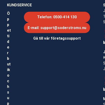
KUNDSERVICE
J
Ö
Telefon: 0500-414 130
p
p
E-mail: support@soderstroms.nu
et
ti
Gå till vår företagssupport
d
e
r
b
ut
ik
o
c
h
s
u
p
S