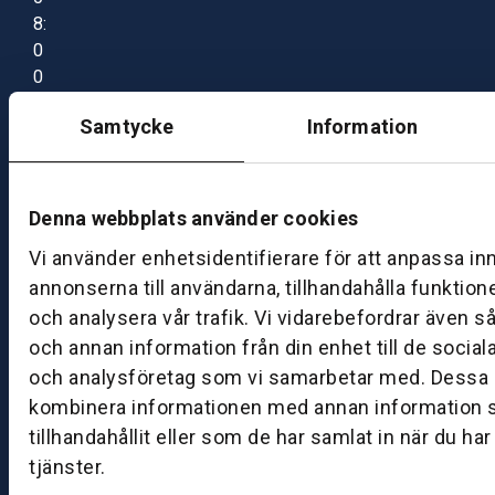
8:
0
0
–
Samtycke
Information
1
7:
0
0
Denna webbplats använder cookies
Vi använder enhetsidentifierare för att anpassa in
B
annonserna till användarna, tillhandahålla funktion
ut
och analysera vår trafik. Vi vidarebefordrar även s
ik
och annan information från din enhet till de socia
S
och analysföretag som vi samarbetar med. Dessa k
k
kombinera informationen med annan information 
ö
tillhandahållit eller som de har samlat in när du ha
v
tjänster.
d
e