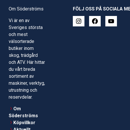
Om Söderströms
FÖLJ OSS PÅ SOCIALA M
Vi är en av
Sveriges största
och mest
välsorterade
butiker inom
skog, trädgård
och ATV. Här hittar
du vårt breda
sortiment av
maskiner, verktyg,
utrustning och
reservdelar.
Om
Söderströms
Köpvillkor
Aktuellt