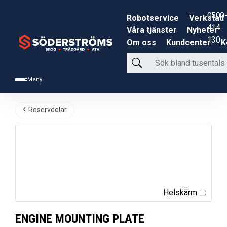
0500-
Robotservice
Verkstad
414
Våra tjänster
Nyheter
130
Om oss
Kundcenter
K
Sök
bland
Meny
tusentals
produkter
Reservdelar
Helskärm
ENGINE MOUNTING PLATE