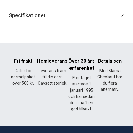
Specifikationer
Fri frakt
Hemleverans
Över 30 års
Betala sen
erfarenhet
Gäller för
Leverans fram
Med Klarna
normalpaket
till din dörr.
Checkout har
Företaget
över 500 kr.
Oavsett storlek.
du flera
startade 1
alternativ.
januari 1995
och har sedan
dess haft en
god tillväxt.