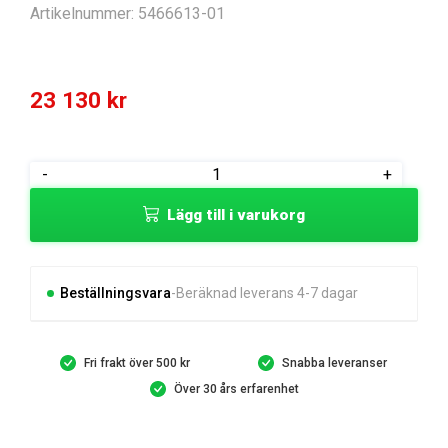
Artikelnummer:
5466613-01
23 130
kr
ENGINE
-
+
HV
Lägg till i varukorg
635E
AFTERMARKET
ENG
mängd
Beställningsvara
Beräknad leverans 4-7 dagar
Fri frakt över 500 kr
Snabba leveranser
Över 30 års erfarenhet