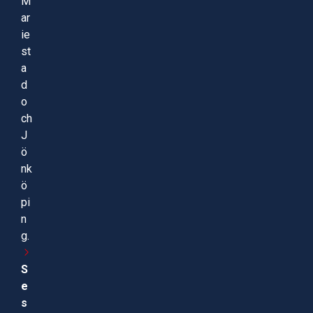
M
ar
ie
st
a
d
o
ch
J
ö
nk
ö
pi
n
g.
S
e
s