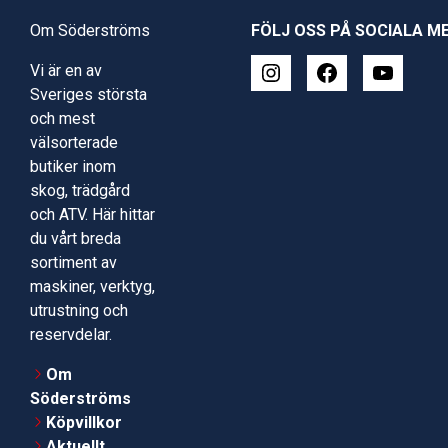
Om Söderströms
FÖLJ OSS PÅ SOCIALA M
Vi är en av
Sveriges största
och mest
välsorterade
butiker inom
skog, trädgård
och ATV. Här hittar
du vårt breda
sortiment av
maskiner, verktyg,
utrustning och
reservdelar.
Om
Söderströms
Köpvillkor
Aktuellt