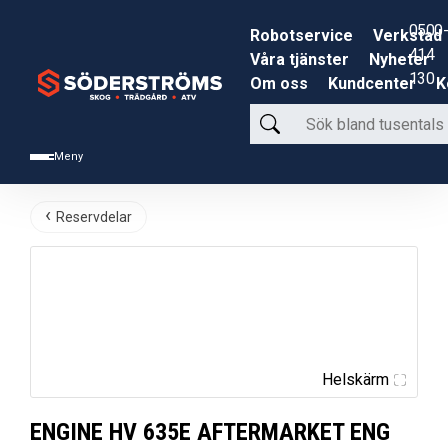
0500-
Robotservice
Verkstad
414
Våra tjänster
Nyheter
130
Om oss
Kundcenter
K
Sök
bland
Meny
tusentals
produkter
Reservdelar
Helskärm
ENGINE HV 635E AFTERMARKET ENG