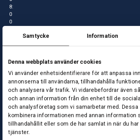
8:
0
0
–
Samtycke
Information
1
7:
0
0
Denna webbplats använder cookies
Vi använder enhetsidentifierare för att anpassa in
B
annonserna till användarna, tillhandahålla funktion
ut
och analysera vår trafik. Vi vidarebefordrar även s
ik
och annan information från din enhet till de socia
S
och analysföretag som vi samarbetar med. Dessa k
k
kombinera informationen med annan information 
ö
tillhandahållit eller som de har samlat in när du ha
v
tjänster.
d
e