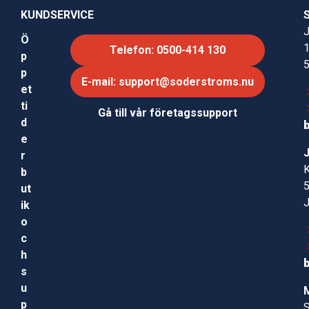
KUNDSERVICE
J
Ö
Telefon: 0500-414 130
p
p
E-mail: support@soderstroms.nu
et
ti
Gå till vår företagssupport
d
e
r
b
ut
ik
o
c
h
s
u
p
S