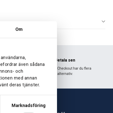
Om
l användarna,
nhet
Betala sen
ebefordrar även sådana
995 och har
Med Klarna Checkout har du flera
 annons- och
lväxt.
alternativ.
ationen med annan
vänt deras tjänster.
Marknadsföring
Skövde