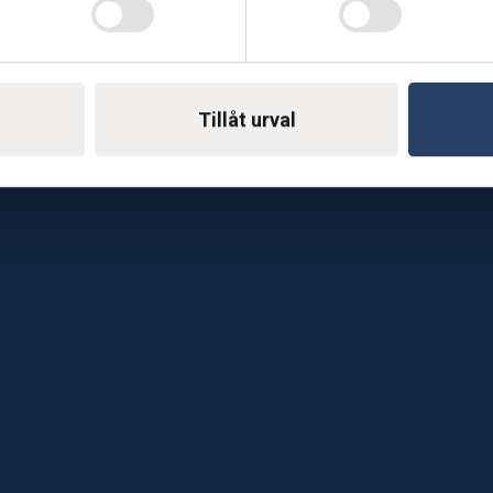
Telefon: 0500-414 1
ing
E-mail: support@soderst
e
Tillåt urval
rkstad
Gå till vår företagssu