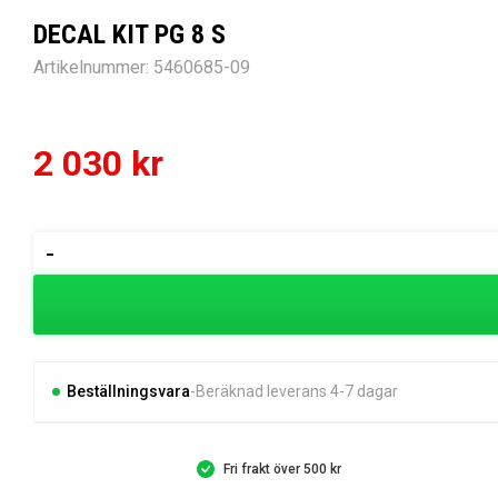
DECAL KIT PG 8 S
Artikelnummer:
5460685-09
2 030
kr
DECAL
-
KIT
PG
8
S
mängd
Beställningsvara
Beräknad leverans 4-7 dagar
Fri frakt över 500 kr