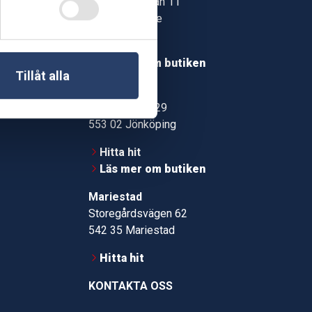
Jonstorpsgatan 11
549 37 Skövde
30
Hitta hit
roms.nu
Läs mer om butiken
Tillåt alla
pport
Jönköping
Kämpevägen 29
553 02 Jönköping
Hitta hit
Läs mer om butiken
Mariestad
Storegårdsvägen 62
542 35 Mariestad
Hitta hit
KONTAKTA OSS