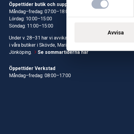
Öppettider butik och support
Butik Skövde
Måndag–fredag: 07:00–18:00
Butik Jönköp
Lördag: 10:00–15:00
Kundcenter
Söndag: 11:00–15:00
Robotservic
Avvisa
Boka tid i ve
Under v. 28–31 har vi avvikande öppettider
Verkstad
i våra butiker i Skövde, Mariestad och
Jönköping.
Se sommartiderna här
Öppettider Verkstad
Måndag–fredag: 08:00–17:00