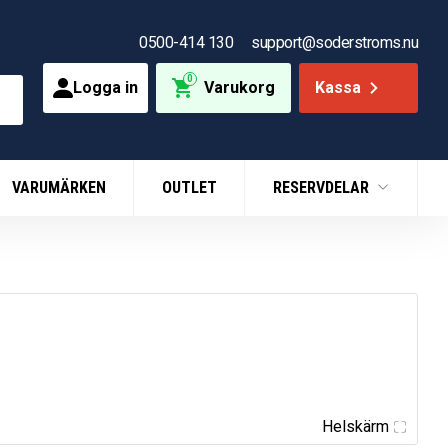
0500-414 130
support@soderstroms.nu
0
Logga in
Varukorg
Kassa
VARUMÄRKEN
OUTLET
RESERVDELAR
Helskärm