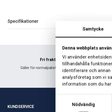
Specifikationer
Samtycke
Denna webbplats använ
Vi använder enhetsident
Fri frakt
tillhandahålla funktione
Gäller för normalpaket över 500 kr.
Leverans fr
identifierare och annan
analysföretag som vi s
information som du har t
Samtyckesval
Nödvändig
KUNDSERVICE