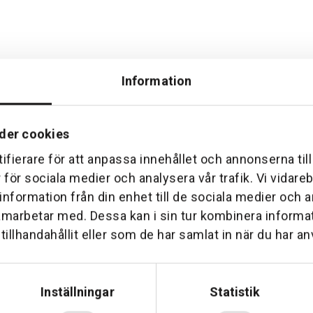
Information
der cookies
ifierare för att anpassa innehållet och annonserna til
Hemleverans
Över 30 års erfare
r för sociala medier och analysera vår trafik. Vi vidar
am till din dörr. Oavsett storlek.
Företaget startade 1 januari 1
 information från din enhet till de sociala medier och
sedan dess haft en god til
amarbetar med. Dessa kan i sin tur kombinera inform
illhandahållit eller som de har samlat in när du har an
Inställningar
Statistik