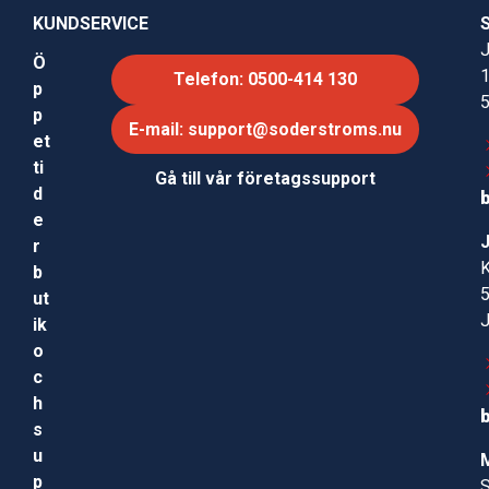
KUNDSERVICE
J
Ö
Telefon: 0500-414 130
p
p
E-mail: support@soderstroms.nu
et
ti
Gå till vår företagssupport
d
e
r
b
ut
ik
o
c
h
s
u
p
S