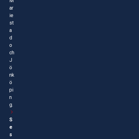
M
ar
ie
st
a
d
o
ch
J
ö
nk
ö
pi
n
g.
S
e
s