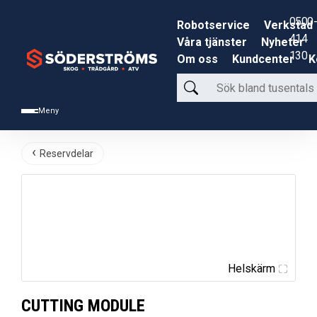
0500-
Robotservice
Verkstad
414
Våra tjänster
Nyheter
130
Om oss
Kundcenter
K
Sök
bland
Meny
tusentals
produkter
Reservdelar
Helskärm
CUTTING MODULE