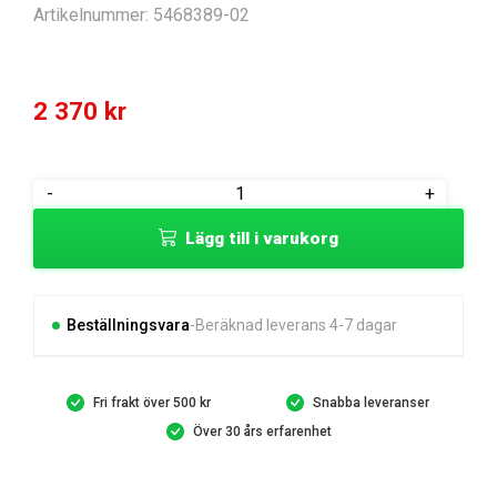
Artikelnummer:
5468389-02
2 370
kr
CUTTING
-
+
MODULE
Lägg till i varukorg
mängd
Beställningsvara
Beräknad leverans 4-7 dagar
Fri frakt över 500 kr
Snabba leveranser
Över 30 års erfarenhet