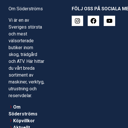
Om Söderströms
FÖLJ OSS PÅ SOCIALA M
Vi är en av
Sveriges största
och mest
välsorterade
butiker inom
skog, trädgård
och ATV. Här hittar
du vårt breda
sortiment av
maskiner, verktyg,
utrustning och
reservdelar.
Om
Söderströms
Köpvillkor
Aktuellt