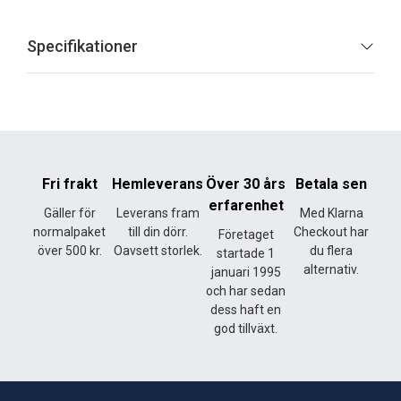
Specifikationer
Fri frakt
Hemleverans
Över 30 års
Betala sen
erfarenhet
Gäller för
Leverans fram
Med Klarna
normalpaket
till din dörr.
Checkout har
Företaget
över 500 kr.
Oavsett storlek.
du flera
startade 1
alternativ.
januari 1995
och har sedan
dess haft en
god tillväxt.