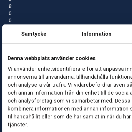
8:
0
0
–
Samtycke
Information
1
7:
0
0
Denna webbplats använder cookies
Vi använder enhetsidentifierare för att anpassa in
B
annonserna till användarna, tillhandahålla funktion
ut
och analysera vår trafik. Vi vidarebefordrar även s
ik
och annan information från din enhet till de socia
S
och analysföretag som vi samarbetar med. Dessa k
k
kombinera informationen med annan information 
ö
tillhandahållit eller som de har samlat in när du ha
v
tjänster.
d
e