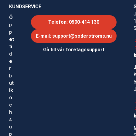
KUNDSERVICE
J
Ö
Telefon: 0500-414 130
p
p
E-mail: support@soderstroms.nu
et
ti
Gå till vår företagssupport
d
e
r
b
ut
ik
o
c
h
s
u
p
S