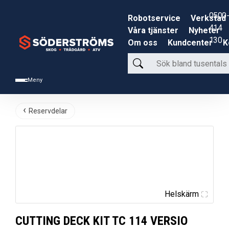
0500-
Robotservice
Verkstad
414
Våra tjänster
Nyheter
130
Om oss
Kundcenter
K
Sök
bland
Meny
tusentals
produkter
Reservdelar
Helskärm
CUTTING DECK KIT TC 114 VERSIO