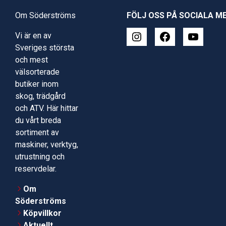
Om Söderströms
FÖLJ OSS PÅ SOCIALA M
Vi är en av
Sveriges största
och mest
välsorterade
butiker inom
skog, trädgård
och ATV. Här hittar
du vårt breda
sortiment av
maskiner, verktyg,
utrustning och
reservdelar.
Om
Söderströms
Köpvillkor
Aktuellt