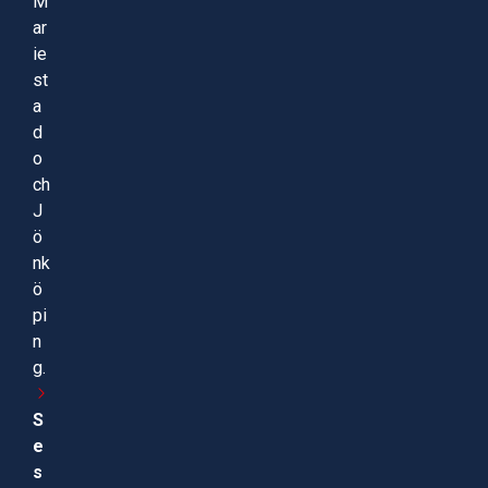
M
ar
ie
st
a
d
o
ch
J
ö
nk
ö
pi
n
g.
S
e
s