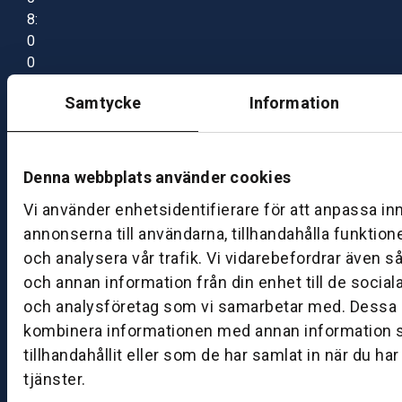
8:
0
0
–
Samtycke
Information
1
7:
0
0
Denna webbplats använder cookies
Vi använder enhetsidentifierare för att anpassa in
B
annonserna till användarna, tillhandahålla funktion
ut
och analysera vår trafik. Vi vidarebefordrar även s
ik
och annan information från din enhet till de socia
S
och analysföretag som vi samarbetar med. Dessa k
k
kombinera informationen med annan information 
ö
tillhandahållit eller som de har samlat in när du ha
v
tjänster.
d
e