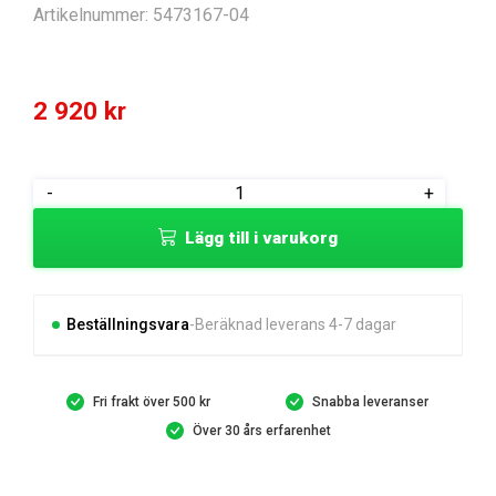
Artikelnummer:
5473167-04
2 920
kr
CUTTING
-
+
DECK
Lägg till i varukorg
KIT
TC
114
VERSIO
Beställningsvara
Beräknad leverans 4-7 dagar
mängd
Fri frakt över 500 kr
Snabba leveranser
Över 30 års erfarenhet