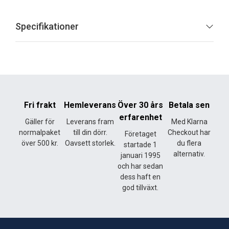
Specifikationer
Fri frakt
Hemleverans
Över 30 års
Betala sen
erfarenhet
Gäller för
Leverans fram
Med Klarna
normalpaket
till din dörr.
Checkout har
Företaget
över 500 kr.
Oavsett storlek.
du flera
startade 1
alternativ.
januari 1995
och har sedan
dess haft en
god tillväxt.