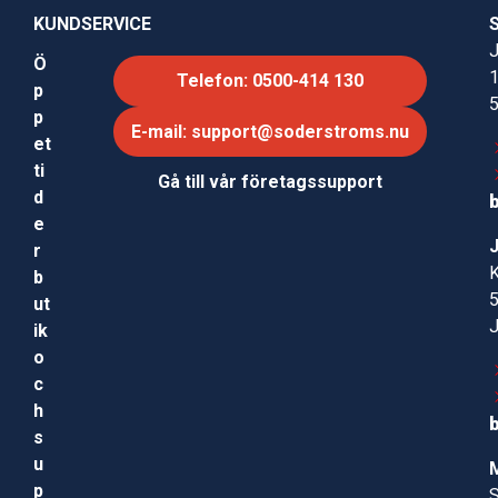
KUNDSERVICE
J
Ö
Telefon: 0500-414 130
p
p
E-mail: support@soderstroms.nu
et
ti
Gå till vår företagssupport
d
e
r
b
ut
ik
o
c
h
s
u
p
S