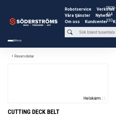
0500-
Robotservice
Verkstad
414
Våra tjänster
Nyheter
130
Om oss
Kundcenter
K
Sök
bland
Meny
tusentals
produkter
Reservdelar
Helskärm
CUTTING DECK BELT