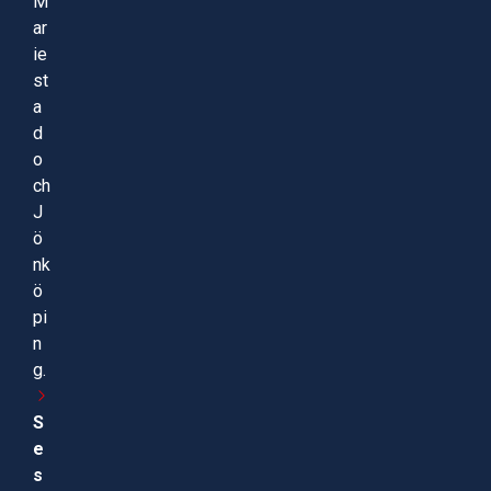
M
ar
ie
st
a
d
o
ch
J
ö
nk
ö
pi
n
g.
S
e
s