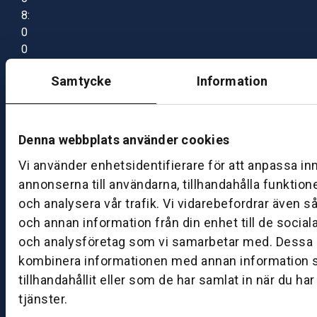
8:
0
0
–
Samtycke
Information
1
7:
0
0
Denna webbplats använder cookies
Vi använder enhetsidentifierare för att anpassa in
B
annonserna till användarna, tillhandahålla funktion
ut
och analysera vår trafik. Vi vidarebefordrar även s
ik
och annan information från din enhet till de socia
S
och analysföretag som vi samarbetar med. Dessa k
k
kombinera informationen med annan information 
ö
tillhandahållit eller som de har samlat in när du ha
v
tjänster.
d
e