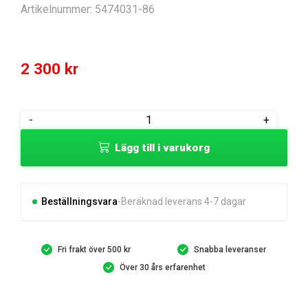
Artikelnummer:
5474031-86
2 300
kr
CUTTING
-
+
DECK
Lägg till i varukorg
BELT
mängd
Beställningsvara
Beräknad leverans 4-7 dagar
Fri frakt över 500 kr
Snabba leveranser
Över 30 års erfarenhet