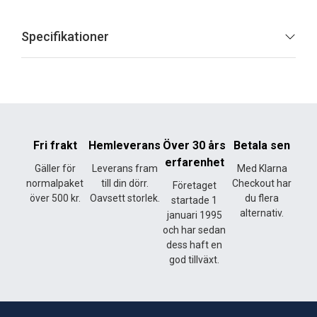
Specifikationer
Fri frakt
Hemleverans
Över 30 års
Betala sen
erfarenhet
Gäller för
Leverans fram
Med Klarna
normalpaket
till din dörr.
Checkout har
Företaget
över 500 kr.
Oavsett storlek.
du flera
startade 1
alternativ.
januari 1995
och har sedan
dess haft en
god tillväxt.