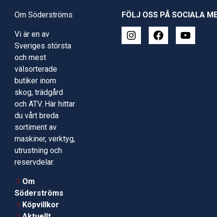
Om Söderströms
FÖLJ OSS PÅ SOCIALA M
Vi är en av
Sveriges största
och mest
välsorterade
butiker inom
skog, trädgård
och ATV. Här hittar
du vårt breda
sortiment av
maskiner, verktyg,
utrustning och
reservdelar.
Om
Söderströms
Köpvillkor
Aktuellt