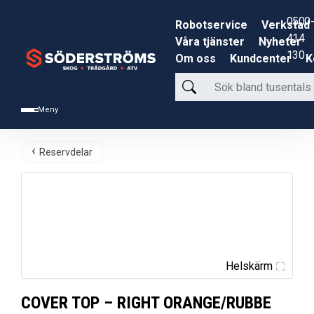
0500-
Robotservice
Verkstad
414
Våra tjänster
Nyheter
130
Om oss
Kundcenter
K
Sök
bland
Meny
tusentals
produkter
Reservdelar
Helskärm
COVER TOP – RIGHT ORANGE/RUBBE