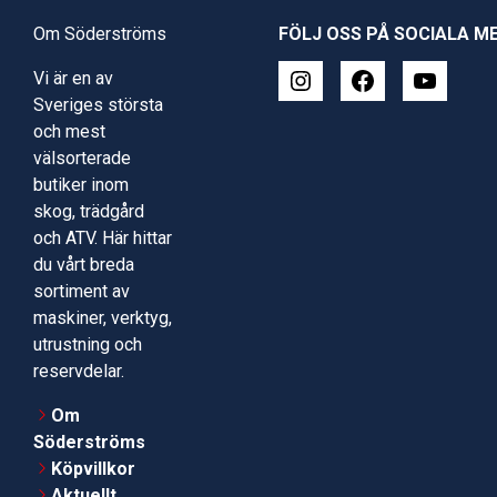
Om Söderströms
FÖLJ OSS PÅ SOCIALA M
Vi är en av
Sveriges största
och mest
välsorterade
butiker inom
skog, trädgård
och ATV. Här hittar
du vårt breda
sortiment av
maskiner, verktyg,
utrustning och
reservdelar.
Om
Söderströms
Köpvillkor
Aktuellt