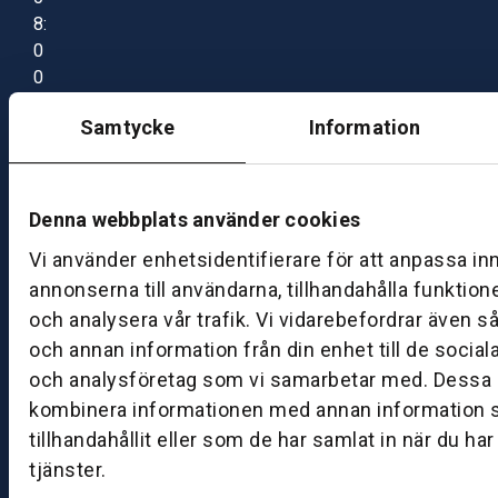
8:
0
0
–
Samtycke
Information
1
7:
0
0
Denna webbplats använder cookies
Vi använder enhetsidentifierare för att anpassa in
B
annonserna till användarna, tillhandahålla funktion
ut
och analysera vår trafik. Vi vidarebefordrar även s
ik
och annan information från din enhet till de socia
S
och analysföretag som vi samarbetar med. Dessa k
k
kombinera informationen med annan information 
ö
tillhandahållit eller som de har samlat in när du ha
v
tjänster.
d
e