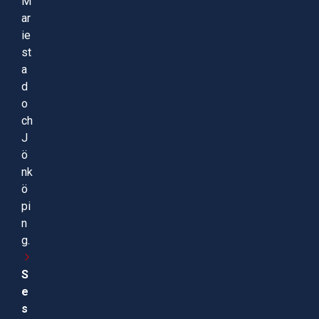
M
ar
ie
st
a
d
o
ch
J
ö
nk
ö
pi
n
g.
S
e
s