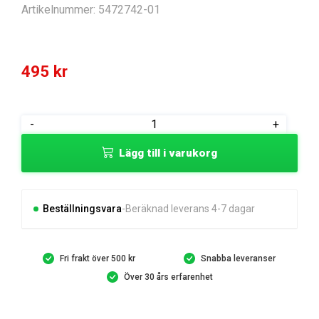
Artikelnummer:
5472742-01
495
kr
COVER
-
+
TOP
Lägg till i varukorg
-
RIGHT
ORANGE/RUBBE
mängd
Beställningsvara
Beräknad leverans 4-7 dagar
Fri frakt över 500 kr
Snabba leveranser
Över 30 års erfarenhet