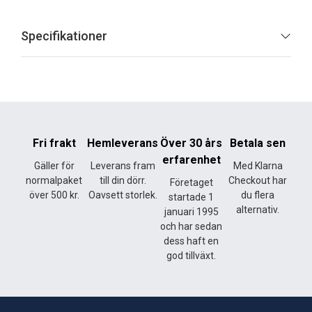
Specifikationer
Fri frakt
Hemleverans
Över 30 års
Betala sen
erfarenhet
Gäller för
Leverans fram
Med Klarna
normalpaket
till din dörr.
Checkout har
Företaget
över 500 kr.
Oavsett storlek.
du flera
startade 1
alternativ.
januari 1995
och har sedan
dess haft en
god tillväxt.