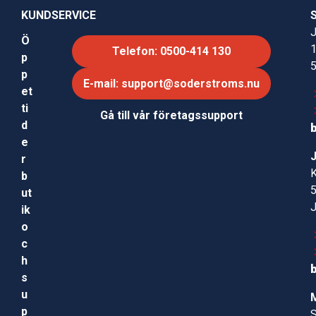
KUNDSERVICE
J
Ö
Telefon: 0500-414 130
p
p
E-mail: support@soderstroms.nu
et
ti
Gå till vår företagssupport
d
e
r
b
ut
ik
o
c
h
s
u
p
S