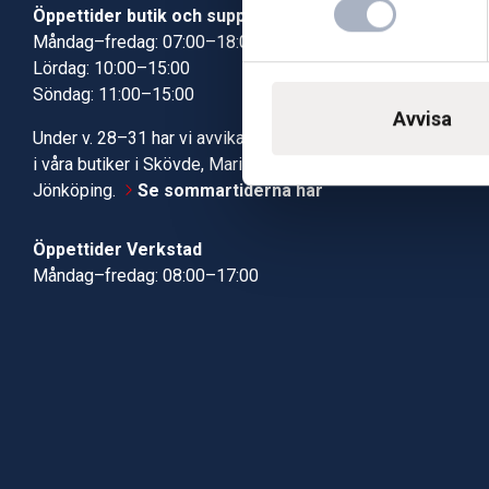
Öppettider butik och support
Butik Skövde
Måndag–fredag: 07:00–18:00
Butik Jönköp
Lördag: 10:00–15:00
Kundcenter
Söndag: 11:00–15:00
Robotservic
Avvisa
Boka tid i ve
Under v. 28–31 har vi avvikande öppettider
Verkstad
i våra butiker i Skövde, Mariestad och
Jönköping.
Se sommartiderna här
Öppettider Verkstad
Måndag–fredag: 08:00–17:00