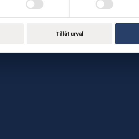
Telefon: 0500-414 1
ing
E-mail: support@soderst
e
Tillåt urval
rkstad
Gå till vår företagssu