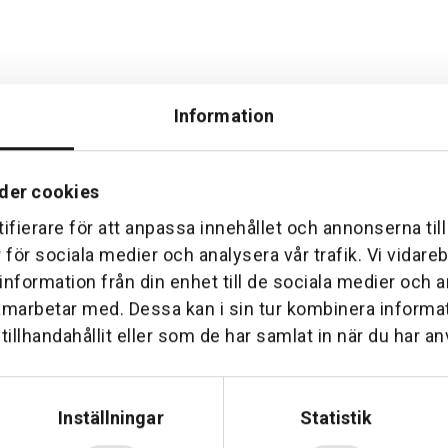
Information
der cookies
ifierare för att anpassa innehållet och annonserna til
Hemleverans
Över 30 års erfare
r för sociala medier och analysera vår trafik. Vi vidar
am till din dörr. Oavsett storlek.
Företaget startade 1 januari 1
 information från din enhet till de sociala medier och
sedan dess haft en god til
amarbetar med. Dessa kan i sin tur kombinera inform
illhandahållit eller som de har samlat in när du har an
Inställningar
Statistik