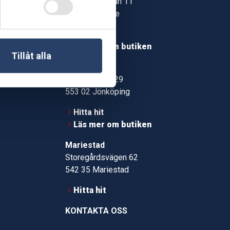
Jonstorpsgatan 11
549 37 Skövde
30
Hitta hit
roms.nu
Läs mer om butiken
Tillåt alla
pport
Jönköping
Kämpevägen 29
553 02 Jönköping
Hitta hit
Läs mer om butiken
Mariestad
Storegårdsvägen 62
542 35 Mariestad
Hitta hit
KONTAKTA OSS