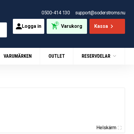
0500-414 130
support@soderstroms.nu
0
Logga in
Varukorg
Kassa
VARUMÄRKEN
OUTLET
RESERVDELAR
Helskärm