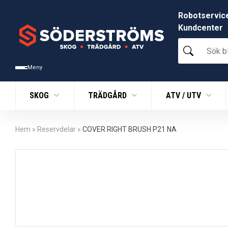
Robotservic
Kundcenter
Sök
bland
tusentals
Meny
produkter
SKOG
TRÄDGÅRD
ATV / UTV
Hem
»
Reservdelar
»
COVER RIGHT BRUSH P21 NA