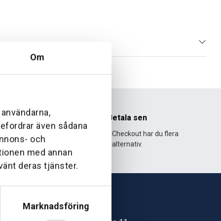
Om
l användarna,
nhet
Betala sen
ebefordrar även sådana
995 och har
Med Klarna Checkout har du flera
 annons- och
lväxt.
alternativ.
ationen med annan
vänt deras tjänster.
Marknadsföring
Skövde