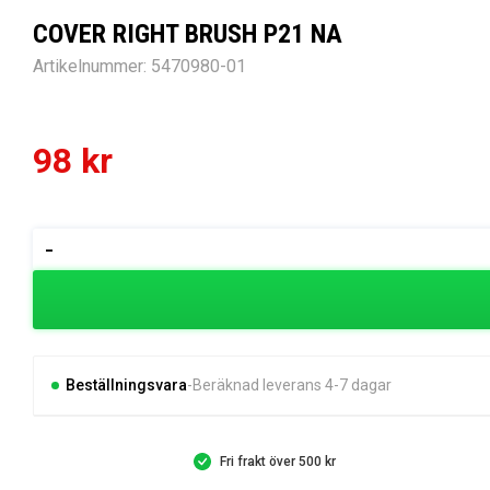
COVER RIGHT BRUSH P21 NA
Artikelnummer:
5470980-01
98
kr
COVER
-
RIGHT
BRUSH
P21
NA
mängd
Beställningsvara
Beräknad leverans 4-7 dagar
Fri frakt över 500 kr