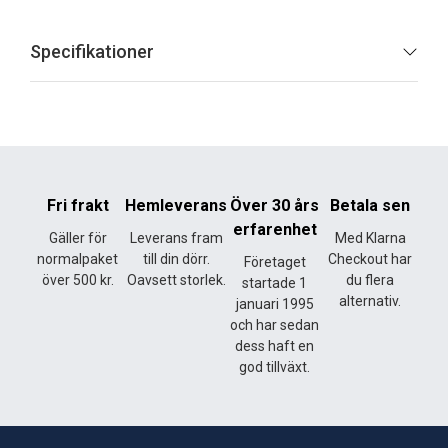
Specifikationer
Fri frakt
Hemleverans
Över 30 års
Betala sen
erfarenhet
Gäller för
Leverans fram
Med Klarna
normalpaket
till din dörr.
Checkout har
Företaget
över 500 kr.
Oavsett storlek.
du flera
startade 1
alternativ.
januari 1995
och har sedan
dess haft en
god tillväxt.