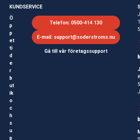
KUNDSERVICE
J
Ö
Telefon: 0500-414 130
p
p
E-mail: support@soderstroms.nu
et
ti
Gå till vår företagssupport
d
e
r
b
ut
ik
o
c
h
s
u
p
S