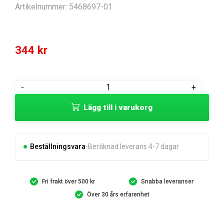
Artikelnummer:
5468697-01
344
kr
COVER
-
+
PCB
Lägg till i varukorg
mängd
Beställningsvara
Beräknad leverans 4-7 dagar
Fri frakt över 500 kr
Snabba leveranser
Över 30 års erfarenhet