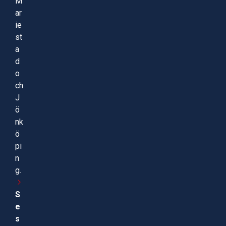
M
ar
ie
st
a
d
o
ch
J
ö
nk
ö
pi
n
g.
S
e
s