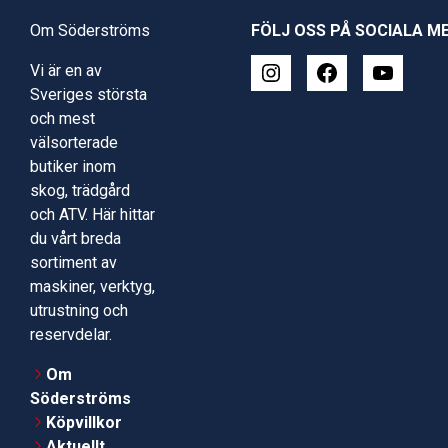
Om Söderströms
FÖLJ OSS PÅ SOCIALA M
Vi är en av
Sveriges största
och mest
välsorterade
butiker inom
skog, trädgård
och ATV. Här hittar
du vårt breda
sortiment av
maskiner, verktyg,
utrustning och
reservdelar.
Om
Söderströms
Köpvillkor
Aktuellt