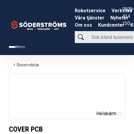
0500-
Robotservice
Verkstad
414
Våra tjänster
Nyheter
130
Om oss
Kundcenter
K
Sök
bland
Meny
tusentals
produkter
Reservdelar
Helskärm
COVER PCB