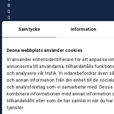
8:
0
0
–
Samtycke
Information
1
7:
0
0
Denna webbplats använder cookies
Vi använder enhetsidentifierare för att anpassa in
B
annonserna till användarna, tillhandahålla funktion
ut
och analysera vår trafik. Vi vidarebefordrar även s
ik
och annan information från din enhet till de socia
S
och analysföretag som vi samarbetar med. Dessa k
k
kombinera informationen med annan information 
ö
tillhandahållit eller som de har samlat in när du ha
v
tjänster.
d
e