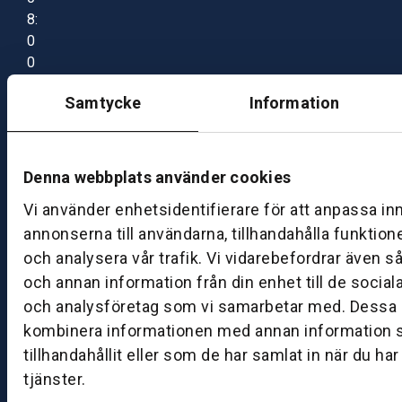
8:
0
0
–
Samtycke
Information
1
7:
0
0
Denna webbplats använder cookies
Vi använder enhetsidentifierare för att anpassa in
B
annonserna till användarna, tillhandahålla funktion
ut
och analysera vår trafik. Vi vidarebefordrar även s
ik
och annan information från din enhet till de socia
S
och analysföretag som vi samarbetar med. Dessa k
k
kombinera informationen med annan information 
ö
tillhandahållit eller som de har samlat in när du ha
v
tjänster.
d
e