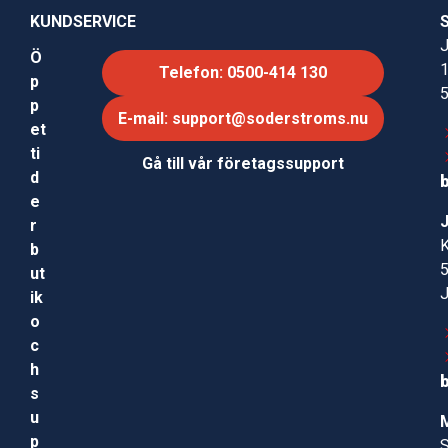
KUNDSERVICE
J
Ö
Telefon: 0500-414 130
p
p
E-mail: support@soderstroms.nu
et
ti
Gå till vår företagssupport
d
e
r
b
ut
ik
o
c
h
s
u
p
S