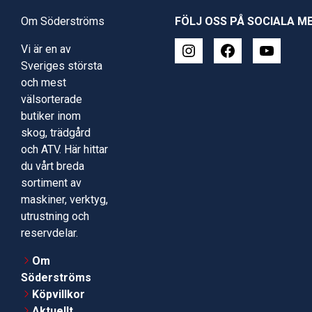
Om Söderströms
FÖLJ OSS PÅ SOCIALA M
Vi är en av
Sveriges största
och mest
välsorterade
butiker inom
skog, trädgård
och ATV. Här hittar
du vårt breda
sortiment av
maskiner, verktyg,
utrustning och
reservdelar.
Om
Söderströms
Köpvillkor
Aktuellt