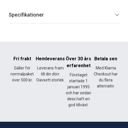
Specifikationer
Fri frakt
Hemleverans
Över 30 års
Betala sen
erfarenhet
Gäller för
Leverans fram
Med Klarna
normalpaket
till din dörr.
Checkout har
Företaget
över 500 kr.
Oavsett storlek.
du flera
startade 1
alternativ.
januari 1995
och har sedan
dess haft en
god tillväxt.