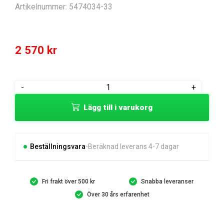
Artikelnummer:
5474034-33
2 570
kr
COVER
-
+
KIT
Lägg till i varukorg
mängd
Beställningsvara
Beräknad leverans 4-7 dagar
Fri frakt över 500 kr
Snabba leveranser
Över 30 års erfarenhet