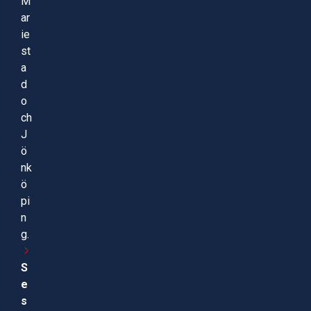
M
ar
ie
st
a
d
o
ch
J
ö
nk
ö
pi
n
g.
S
e
s