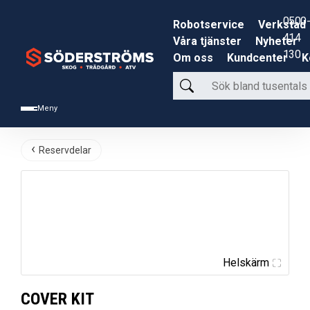
0500-
Robotservice
Verkstad
414
Våra tjänster
Nyheter
130
Om oss
Kundcenter
K
Sök
bland
Meny
tusentals
produkter
Reservdelar
Helskärm
COVER KIT