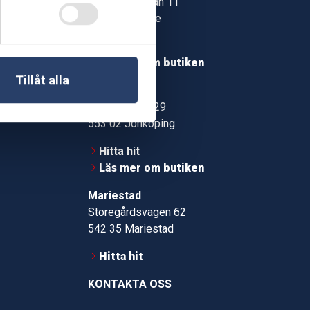
Jonstorpsgatan 11
549 37 Skövde
30
Hitta hit
roms.nu
Läs mer om butiken
Tillåt alla
pport
Jönköping
Kämpevägen 29
553 02 Jönköping
Hitta hit
Läs mer om butiken
Mariestad
Storegårdsvägen 62
542 35 Mariestad
Hitta hit
KONTAKTA OSS