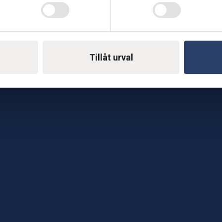
Telefon: 0500-414 1
ing
E-mail: support@soderst
e
rkstad
Tillåt urval
Gå till vår företagssu