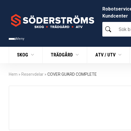
Robotservic
Kundcenter
Sök
bland
tusentals
Meny
produkter
SKOG
TRÄDGÅRD
ATV / UTV
Hem
»
Reservdelar
»
COVER GUARD COMPLETE