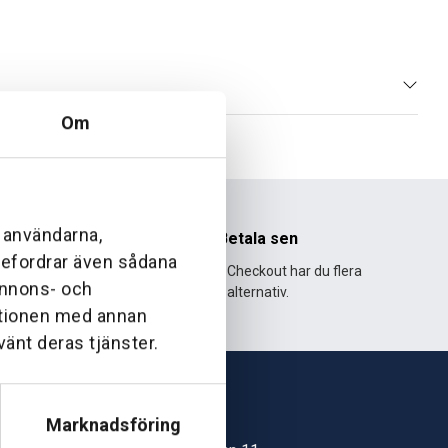
Om
l användarna,
nhet
Betala sen
ebefordrar även sådana
995 och har
Med Klarna Checkout har du flera
 annons- och
lväxt.
alternativ.
ationen med annan
vänt deras tjänster.
Marknadsföring
Skövde