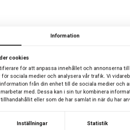
Information
der cookies
ifierare för att anpassa innehållet och annonserna til
Hemleverans
Över 30 års erfare
r för sociala medier och analysera vår trafik. Vi vidar
am till din dörr. Oavsett storlek.
Företaget startade 1 januari 1
 information från din enhet till de sociala medier och
sedan dess haft en god til
amarbetar med. Dessa kan i sin tur kombinera inform
illhandahållit eller som de har samlat in när du har an
Inställningar
Statistik