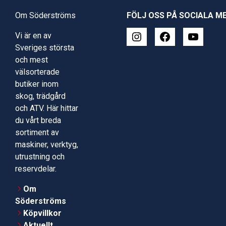
Om Söderströms
FÖLJ OSS PÅ SOCIALA M
Vi är en av
Sveriges största
och mest
välsorterade
butiker inom
skog, trädgård
och ATV. Här hittar
du vårt breda
sortiment av
maskiner, verktyg,
utrustning och
reservdelar.
Om
Söderströms
Köpvillkor
Aktuellt