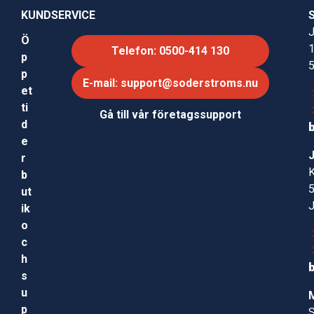
KUNDSERVICE
J
Ö
Telefon: 0500-414 130
p
p
E-mail: support@soderstroms.nu
et
ti
Gå till vår företagssupport
d
e
r
b
ut
ik
o
c
h
s
u
p
S