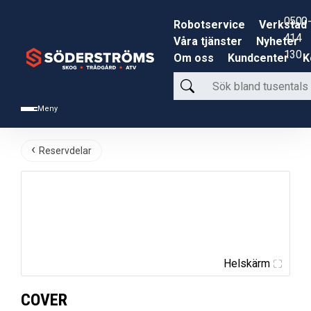
0500-
Robotservice
Verkstad
414
Våra tjänster
Nyheter
130
Om oss
Kundcenter
K
Sök
bland
Meny
tusentals
produkter
Reservdelar
Helskärm
COVER