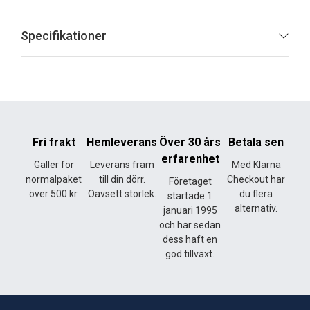
Specifikationer
Fri frakt
Hemleverans
Över 30 års
Betala sen
erfarenhet
Gäller för
Leverans fram
Med Klarna
normalpaket
till din dörr.
Checkout har
Företaget
över 500 kr.
Oavsett storlek.
du flera
startade 1
alternativ.
januari 1995
och har sedan
dess haft en
god tillväxt.