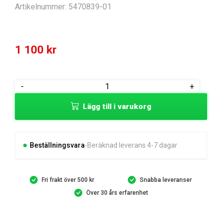
Artikelnummer:
5470839-01
1 100
kr
COVER
-
+
mängd
Lägg till i varukorg
Beställningsvara
Beräknad leverans 4-7 dagar
Fri frakt över 500 kr
Snabba leveranser
Över 30 års erfarenhet