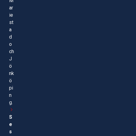
M
ar
ie
st
a
d
o
ch
J
ö
nk
ö
pi
n
g.
S
e
s