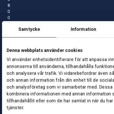
8:
0
0
–
Samtycke
Information
1
7:
0
0
Denna webbplats använder cookies
Vi använder enhetsidentifierare för att anpassa in
B
annonserna till användarna, tillhandahålla funktion
ut
och analysera vår trafik. Vi vidarebefordrar även s
ik
och annan information från din enhet till de socia
S
och analysföretag som vi samarbetar med. Dessa k
k
kombinera informationen med annan information 
ö
tillhandahållit eller som de har samlat in när du ha
v
tjänster.
d
e