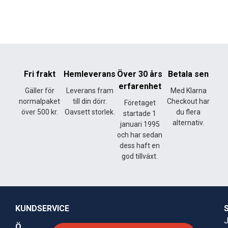
Fri frakt
Hemleverans
Över 30 års
Betala sen
erfarenhet
Gäller för
Leverans fram
Med Klarna
normalpaket
till din dörr.
Checkout har
Företaget
över 500 kr.
Oavsett storlek.
du flera
startade 1
alternativ.
januari 1995
och har sedan
dess haft en
god tillväxt.
KUNDSERVICE
J
Ö