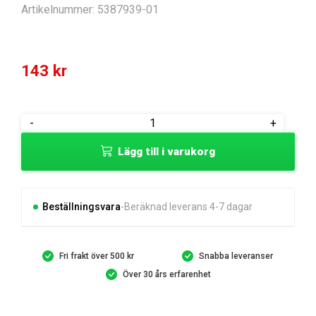
Artikelnummer:
5387939-01
143
kr
COUPLING
-
+
COUPLING
Lägg till i varukorg
M12*1.5
3
mängd
Beställningsvara
Beräknad leverans 4-7 dagar
Fri frakt över 500 kr
Snabba leveranser
Över 30 års erfarenhet