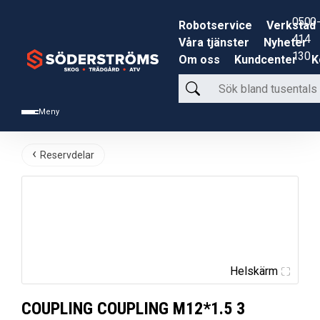
0500-
Robotservice
Verkstad
414
Våra tjänster
Nyheter
130
Om oss
Kundcenter
K
Sök
bland
Meny
tusentals
produkter
Reservdelar
Helskärm
COUPLING COUPLING M12*1.5 3