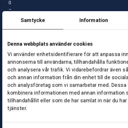
0
–
1
Samtycke
Information
7:
0
0
Denna webbplats använder cookies
Vi använder enhetsidentifierare för att anpassa in
B
annonserna till användarna, tillhandahålla funktion
ut
ik
och analysera vår trafik. Vi vidarebefordrar även s
S
och annan information från din enhet till de socia
k
och analysföretag som vi samarbetar med. Dessa k
ö
kombinera informationen med annan information 
v
tillhandahållit eller som de har samlat in när du ha
d
tjänster.
e
B