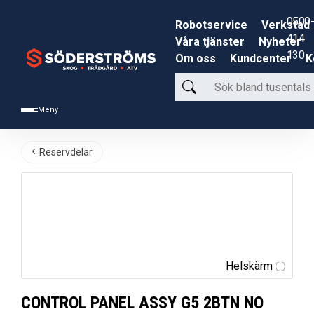
0500-
Robotservice
Verkstad
414
Våra tjänster
Nyheter
130
Om oss
Kundcenter
K
Sök
bland
Meny
tusentals
produkter
Reservdelar
Helskärm
CONTROL PANEL ASSY G5 2BTN NO