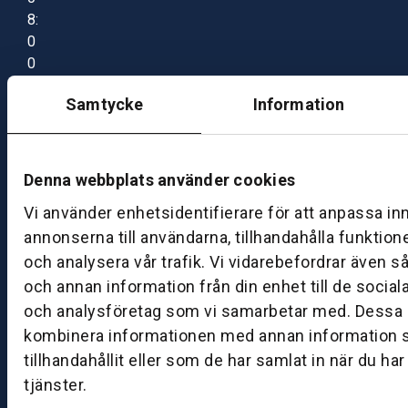
8:
0
0
–
Samtycke
Information
1
7:
0
0
Denna webbplats använder cookies
Vi använder enhetsidentifierare för att anpassa in
B
annonserna till användarna, tillhandahålla funktion
ut
och analysera vår trafik. Vi vidarebefordrar även s
ik
och annan information från din enhet till de socia
S
och analysföretag som vi samarbetar med. Dessa k
k
kombinera informationen med annan information 
ö
tillhandahållit eller som de har samlat in när du ha
v
tjänster.
d
e