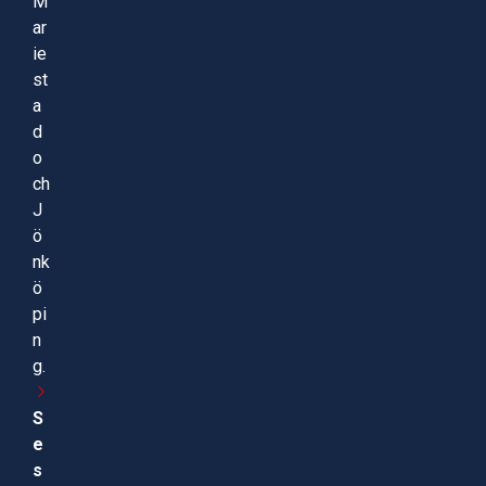
M
ar
ie
st
a
d
o
ch
J
ö
nk
ö
pi
n
g.
S
e
s