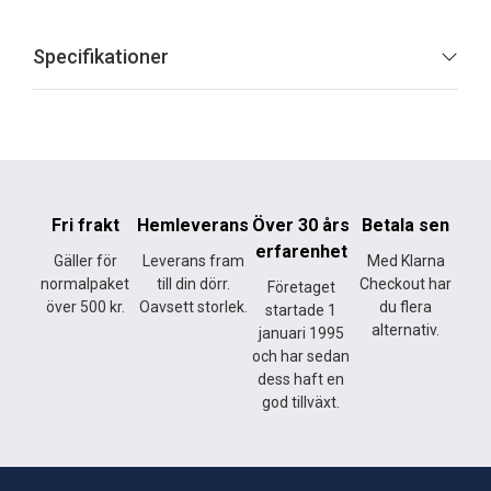
Specifikationer
Fri frakt
Hemleverans
Över 30 års
Betala sen
erfarenhet
Gäller för
Leverans fram
Med Klarna
normalpaket
till din dörr.
Checkout har
Företaget
över 500 kr.
Oavsett storlek.
du flera
startade 1
alternativ.
januari 1995
och har sedan
dess haft en
god tillväxt.