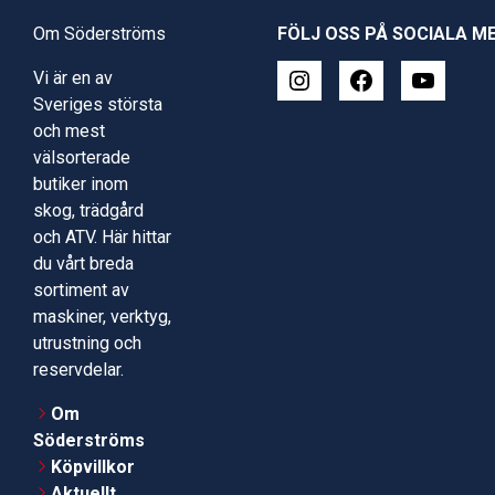
Om Söderströms
FÖLJ OSS PÅ SOCIALA M
Vi är en av
Sveriges största
och mest
välsorterade
butiker inom
skog, trädgård
och ATV. Här hittar
du vårt breda
sortiment av
maskiner, verktyg,
utrustning och
reservdelar.
Om
Söderströms
Köpvillkor
Aktuellt