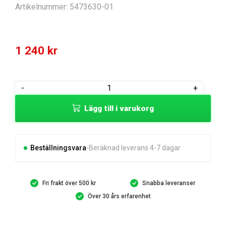
Artikelnummer:
5473630-01
1 240
kr
CONTROL
-
+
PANEL
Lägg till i varukorg
ASSY
G5
2BTN
NO
Beställningsvara
Beräknad leverans 4-7 dagar
mängd
Fri frakt över 500 kr
Snabba leveranser
Över 30 års erfarenhet