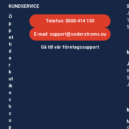
KUNDSERVICE
J
Ö
Telefon: 0500-414 130
p
p
E-mail: support@soderstroms.nu
et
ti
Gå till vår företagssupport
d
e
r
b
ut
ik
o
c
h
s
u
p
S