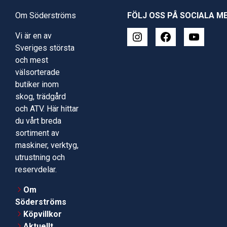
Om Söderströms
FÖLJ OSS PÅ SOCIALA M
Vi är en av
Sveriges största
och mest
välsorterade
butiker inom
skog, trädgård
och ATV. Här hittar
du vårt breda
sortiment av
maskiner, verktyg,
utrustning och
reservdelar.
Om
Söderströms
Köpvillkor
Aktuellt