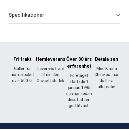
Specifikationer
Fri frakt
Hemleverans
Över 30 års
Betala sen
erfarenhet
Gäller för
Leverans fram
Med Klarna
normalpaket
till din dörr.
Checkout har
Företaget
över 500 kr.
Oavsett storlek.
du flera
startade 1
alternativ.
januari 1995
och har sedan
dess haft en
god tillväxt.