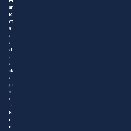
M
ar
ie
st
a
d
o
ch
J
ö
nk
ö
pi
n
g.
S
e
s