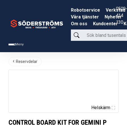
0500-
Robotservice
Verkstad
414
Våra tjänster
Nyheter
130
Om oss
Kundcenter
K
Sök
bland
Meny
tusentals
produkter
Reservdelar
Helskärm
CONTROL BOARD KIT FOR GEMINI P