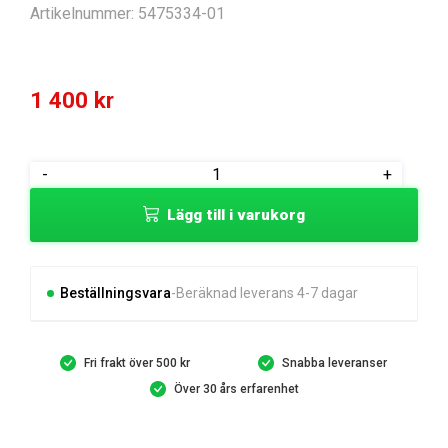
Artikelnummer:
5475334-01
1 400
kr
CONTROL
-
+
BOARD
Lägg till i varukorg
KIT
FOR
GEMINI
P
Beställningsvara
Beräknad leverans 4-7 dagar
mängd
Fri frakt över 500 kr
Snabba leveranser
Över 30 års erfarenhet