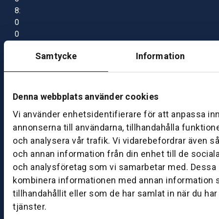
8:
0
0
–
Samtycke
Information
1
7:
0
0
Denna webbplats använder cookies
Vi använder enhetsidentifierare för att anpassa in
B
annonserna till användarna, tillhandahålla funktion
ut
och analysera vår trafik. Vi vidarebefordrar även s
ik
och annan information från din enhet till de socia
S
och analysföretag som vi samarbetar med. Dessa k
k
kombinera informationen med annan information 
ö
tillhandahållit eller som de har samlat in när du ha
v
tjänster.
d
e