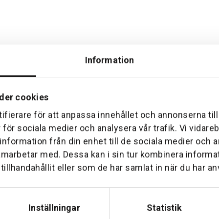
Information
der cookies
ifierare för att anpassa innehållet och annonserna til
Hemleverans
Över 30 års erfare
r för sociala medier och analysera vår trafik. Vi vidar
am till din dörr. Oavsett storlek.
Företaget startade 1 januari 1
 information från din enhet till de sociala medier och
sedan dess haft en god til
amarbetar med. Dessa kan i sin tur kombinera inform
illhandahållit eller som de har samlat in när du har an
Inställningar
Statistik