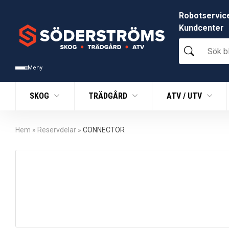
Robotservic
Kundcenter
Sök
bland
tusentals
Meny
produkter
SKOG
TRÄDGÅRD
ATV / UTV
Hem
»
Reservdelar
»
CONNECTOR