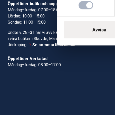
Öppettider butik och support
Butik Skövde
Måndag–fredag: 07:00–18:00
Butik Jönköp
Lördag: 10:00–15:00
Kundcenter
Söndag: 11:00–15:00
Robotservic
Boka tid i ve
Avvisa
Under v. 28–31 har vi avvikande öppettider
Verkstad
i våra butiker i Skövde, Mariestad och
Jönköping.
Se sommartiderna här
Öppettider Verkstad
Måndag–fredag: 08:00–17:00