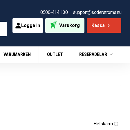
0500-414 130
support@soderstroms.nu
0
Logga in
Varukorg
Kassa
VARUMÄRKEN
OUTLET
RESERVDELAR
Helskärm