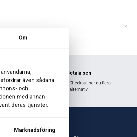
Om
l användarna,
nhet
Betala sen
ebefordrar även sådana
995 och har
Med Klarna Checkout har du flera
 annons- och
lväxt.
alternativ.
ationen med annan
vänt deras tjänster.
Marknadsföring
Skövde