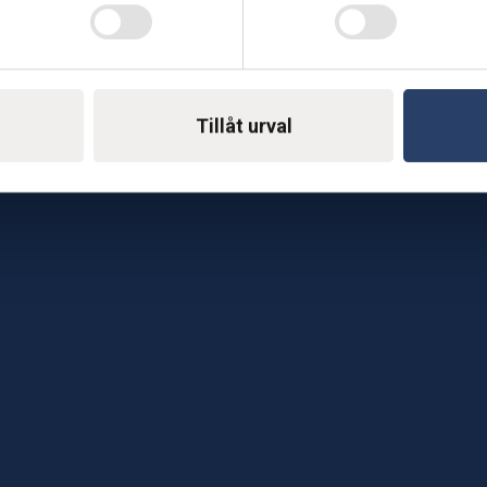
Telefon: 0500-414 1
ing
E-mail: support@soderst
e
rkstad
Tillåt urval
Gå till vår företagssu