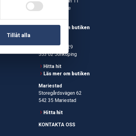
Jonstorpsgatan 11
549 37 Skövde
30
Hitta hit
roms.nu
Läs mer om butiken
Tillåt alla
pport
Jönköping
Kämpevägen 29
553 02 Jönköping
Hitta hit
Läs mer om butiken
Mariestad
Storegårdsvägen 62
542 35 Mariestad
Hitta hit
KONTAKTA OSS