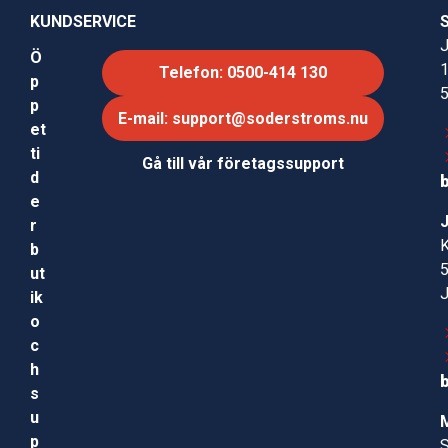
KUNDSERVICE
J
Ö
Telefon: 0500-414 130
p
p
E-mail: support@soderstroms.nu
et
ti
Gå till vår företagssupport
d
e
r
b
ut
ik
o
c
h
s
u
p
S