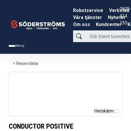
0500-
Robotservice
Verkstad
414
Våra tjänster
Nyheter
130
Om oss
Kundcenter
K
Sök
bland
Meny
tusentals
produkter
Reservdelar
Helskärm
CONDUCTOR POSITIVE