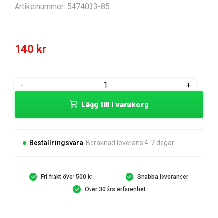
Artikelnummer:
5474033-85
140
kr
CONDUCTOR
-
+
POSITIVE
Lägg till i varukorg
mängd
Beställningsvara
Beräknad leverans 4-7 dagar
Fri frakt över 500 kr
Snabba leveranser
Över 30 års erfarenhet