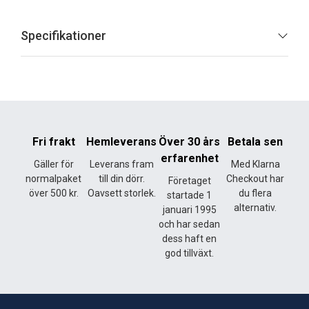
Specifikationer
Fri frakt
Hemleverans
Över 30 års
Betala sen
erfarenhet
Gäller för
Leverans fram
Med Klarna
normalpaket
till din dörr.
Checkout har
Företaget
över 500 kr.
Oavsett storlek.
du flera
startade 1
alternativ.
januari 1995
och har sedan
dess haft en
god tillväxt.