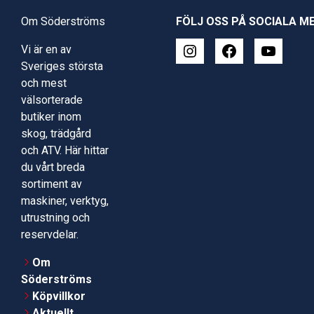
Om Söderströms
FÖLJ OSS PÅ SOCIALA M
Vi är en av
Sveriges största
och mest
välsorterade
butiker inom
skog, trädgård
och ATV. Här hittar
du vårt breda
sortiment av
maskiner, verktyg,
utrustning och
reservdelar.
Om
Söderströms
Köpvillkor
Aktuellt