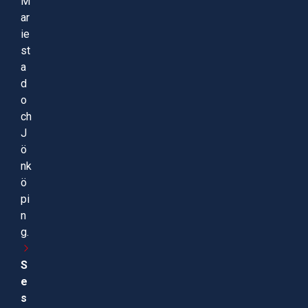
M
ar
ie
st
a
d
o
ch
J
ö
nk
ö
pi
n
g.
S
e
s