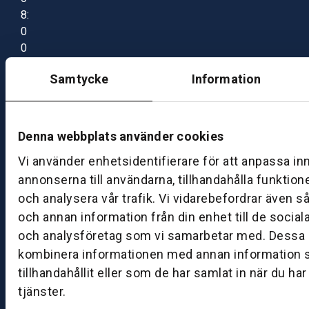
8:
0
0
–
Samtycke
Information
1
7:
0
0
Denna webbplats använder cookies
Vi använder enhetsidentifierare för att anpassa in
B
annonserna till användarna, tillhandahålla funktion
ut
och analysera vår trafik. Vi vidarebefordrar även s
ik
och annan information från din enhet till de socia
S
och analysföretag som vi samarbetar med. Dessa k
k
kombinera informationen med annan information 
ö
tillhandahållit eller som de har samlat in när du ha
v
tjänster.
d
e