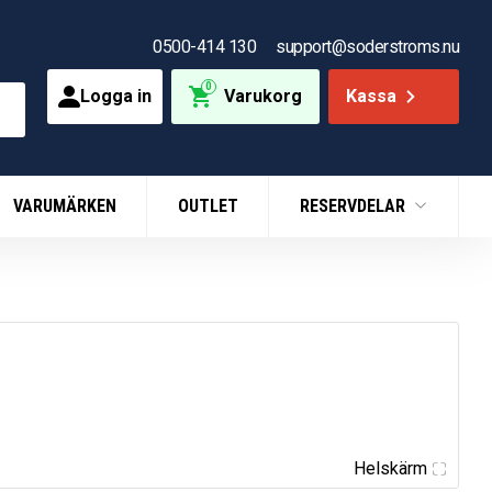
0500-414 130
support@soderstroms.nu
0
Logga in
Varukorg
Kassa
VARUMÄRKEN
OUTLET
RESERVDELAR
Helskärm