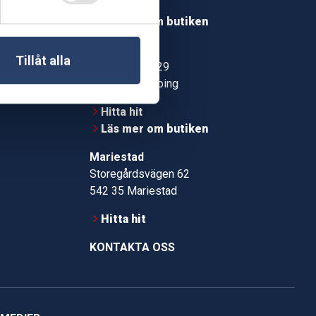
Hitta hit
roms.nu
Läs mer om butiken
pport
Jönköping
Tillåt alla
Kämpevägen 29
553 02 Jönköping
Hitta hit
Läs mer om butiken
Mariestad
Storegårdsvägen 62
542 35 Mariestad
Hitta hit
KONTAKTA OSS