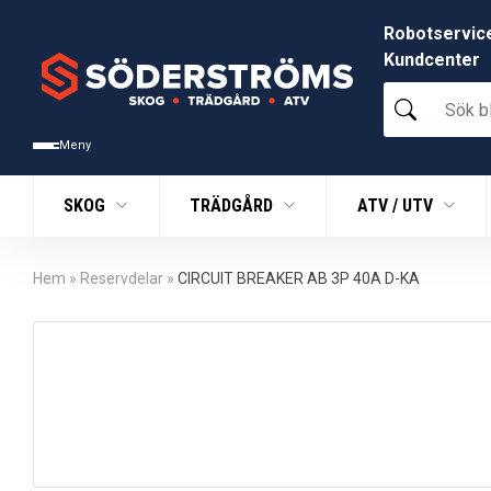
Robotservic
Kundcenter
Sök
bland
tusentals
Meny
produkter
SKOG
TRÄDGÅRD
ATV / UTV
Hem
»
Reservdelar
»
CIRCUIT BREAKER AB 3P 40A D-KA