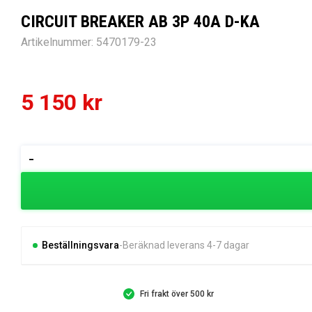
CIRCUIT BREAKER AB 3P 40A D-KA
Artikelnummer:
5470179-23
5 150
kr
CIRCUIT
-
BREAKER
AB
3P
40A
D-
Beställningsvara
Beräknad leverans 4-7 dagar
KA
mängd
Fri frakt över 500 kr