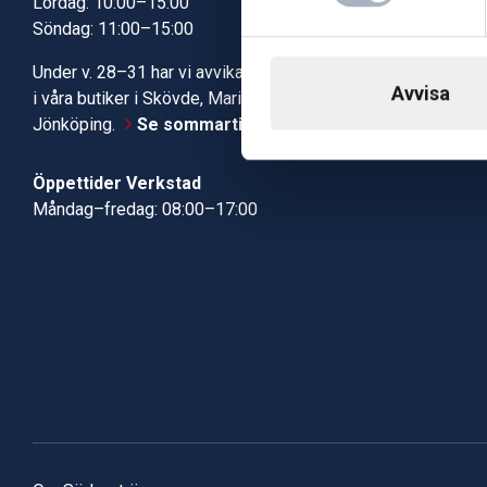
Lördag: 10:00–15:00
Kundcenter
Söndag: 11:00–15:00
Robotservic
Boka tid i ve
Under v. 28–31 har vi avvikande öppettider
Verkstad
Avvisa
i våra butiker i Skövde, Mariestad och
Jönköping.
Se sommartiderna här
Öppettider Verkstad
Måndag–fredag: 08:00–17:00