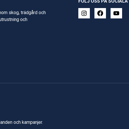
FÖLJ OSS PÅ SOCIALA
inom skog, trädgård och
 utrustning och
udanden och kampanjer.