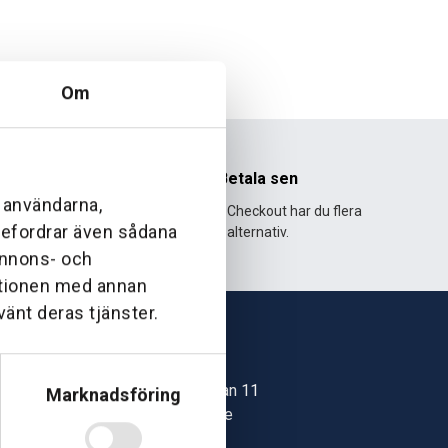
Om
nhet
Betala sen
l användarna,
995 och har
Med Klarna Checkout har du flera
ebefordrar även sådana
lväxt.
alternativ.
 annons- och
ationen med annan
vänt deras tjänster.
Skövde
Jonstorpsgatan 11
Marknadsföring
549 37 Skövde
30