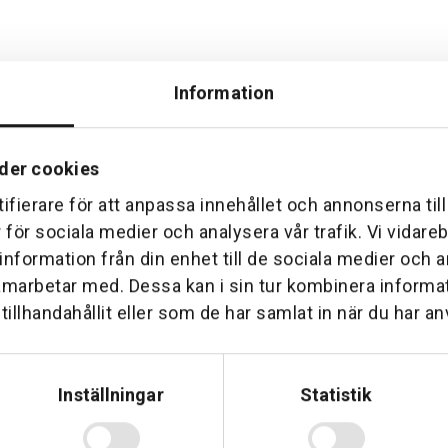
Information
der cookies
Hemleverans
Över 30 års erfare
ifierare för att anpassa innehållet och annonserna til
am till din dörr. Oavsett storlek.
Företaget startade 1 januari 1
r för sociala medier och analysera vår trafik. Vi vidar
sedan dess haft en god til
 information från din enhet till de sociala medier och
amarbetar med. Dessa kan i sin tur kombinera inform
illhandahållit eller som de har samlat in när du har an
Inställningar
Statistik
Telefon: 0500-414 1
ing