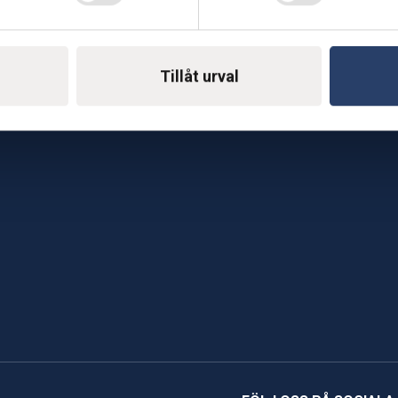
E-mail: support@soderst
e
rkstad
Gå till vår företagssu
Tillåt urval