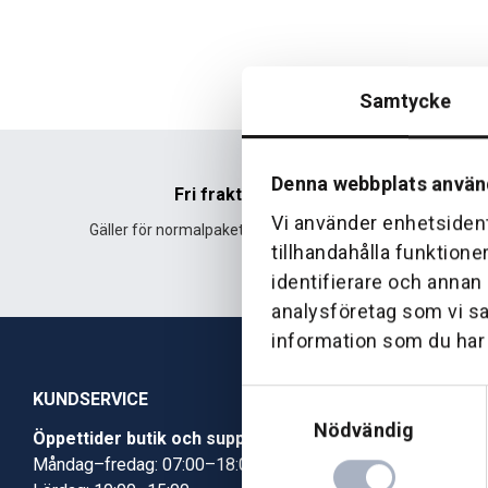
Samtycke
Denna webbplats använ
Fri frakt
Vi använder enhetsident
Gäller för normalpaket över 500 kr.
Leverans fr
tillhandahålla funktione
identifierare och annan
analysföretag som vi s
information som du har t
Samtyckesval
KUNDSERVICE
Nödvändig
Öppettider butik och support
Butik Skövde
Måndag–fredag: 07:00–18:00
Butik Jönköp