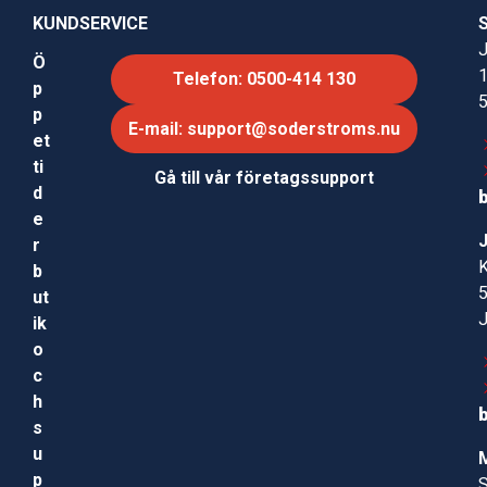
KUNDSERVICE
J
Ö
Telefon: 0500-414 130
p
p
E-mail: support@soderstroms.nu
et
ti
Gå till vår företagssupport
d
e
r
b
ut
ik
o
c
h
s
u
p
S