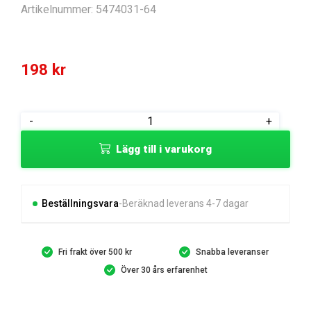
Artikelnummer:
5474031-64
198
kr
CHOKE
-
+
CONTROL
Lägg till i varukorg
HANDLE
COMBINATI
mängd
Beställningsvara
Beräknad leverans 4-7 dagar
Fri frakt över 500 kr
Snabba leveranser
Över 30 års erfarenhet