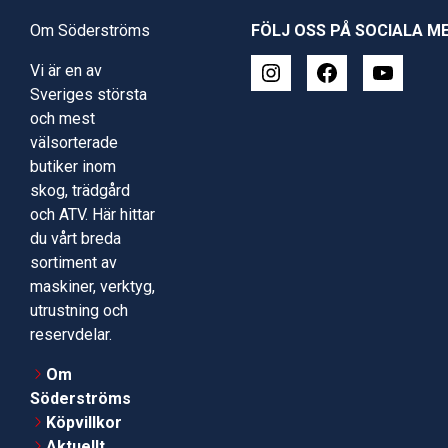
Om Söderströms
FÖLJ OSS PÅ SOCIALA M
Vi är en av
Sveriges största
och mest
välsorterade
butiker inom
skog, trädgård
och ATV. Här hittar
du vårt breda
sortiment av
maskiner, verktyg,
utrustning och
reservdelar.
Om
Söderströms
Köpvillkor
Aktuellt