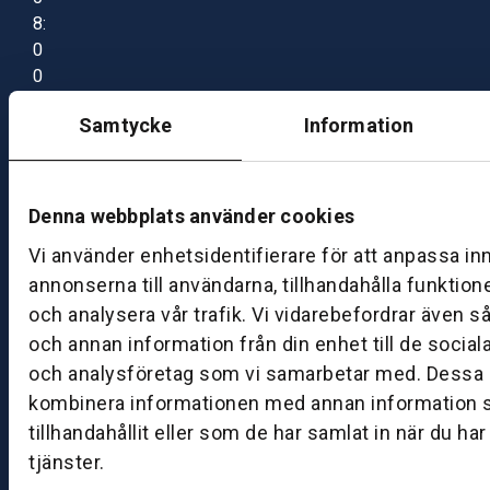
8:
0
0
–
Samtycke
Information
1
7:
0
0
Denna webbplats använder cookies
Vi använder enhetsidentifierare för att anpassa in
B
annonserna till användarna, tillhandahålla funktion
ut
och analysera vår trafik. Vi vidarebefordrar även s
ik
och annan information från din enhet till de socia
S
och analysföretag som vi samarbetar med. Dessa k
k
kombinera informationen med annan information 
ö
tillhandahållit eller som de har samlat in när du ha
v
tjänster.
d
e