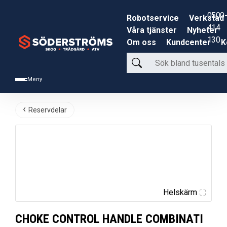
0500-
Robotservice
Verkstad
414
Våra tjänster
Nyheter
130
Om oss
Kundcenter
K
Sök
bland
Meny
tusentals
produkter
Reservdelar
Helskärm
CHOKE CONTROL HANDLE COMBINATI