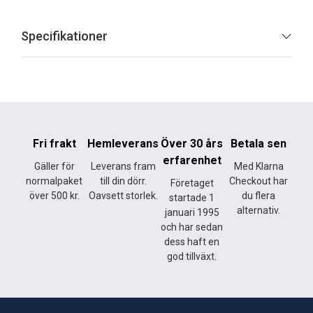
Specifikationer
Fri frakt
Hemleverans
Över 30 års
Betala sen
erfarenhet
Gäller för
Leverans fram
Med Klarna
normalpaket
till din dörr.
Checkout har
Företaget
över 500 kr.
Oavsett storlek.
du flera
startade 1
alternativ.
januari 1995
och har sedan
dess haft en
god tillväxt.