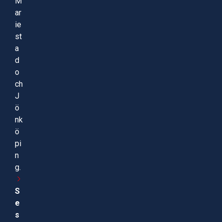
M
ar
ie
st
a
d
o
ch
J
ö
nk
ö
pi
n
g.
S
e
s