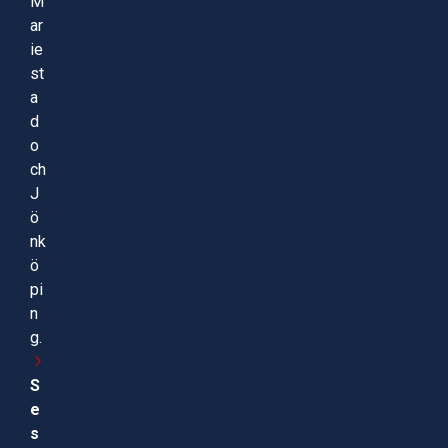
M
ar
ie
st
a
d
o
ch
J
ö
nk
ö
pi
n
g.
S
e
s