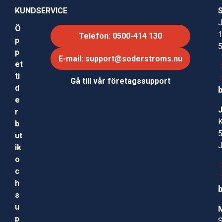
KUNDSERVICE
J
Ö
Telefon: 0500-414 130
p
p
E-mail: support@soderstroms.nu
et
ti
Gå till vår företagssupport
d
e
r
b
ut
ik
o
c
h
s
u
p
S