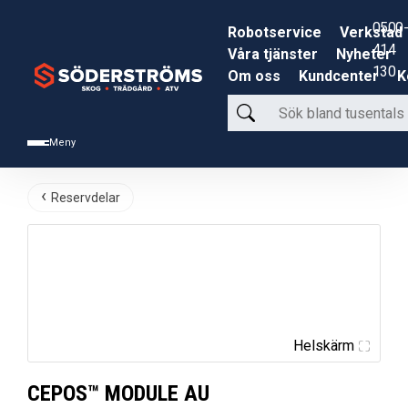
0500-
Robotservice
Verkstad
414
Våra tjänster
Nyheter
130
Om oss
Kundcenter
K
Sök
bland
Meny
tusentals
produkter
Reservdelar
Helskärm
CEPOS™ MODULE AU