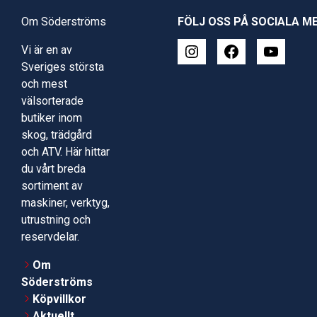
Om Söderströms
FÖLJ OSS PÅ SOCIALA M
Vi är en av
Sveriges största
och mest
välsorterade
butiker inom
skog, trädgård
och ATV. Här hittar
du vårt breda
sortiment av
maskiner, verktyg,
utrustning och
reservdelar.
Om
Söderströms
Köpvillkor
Aktuellt