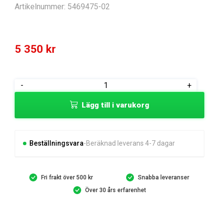
Artikelnummer:
5469475-02
5 350
kr
CEPOS™
-
+
MODULE
Lägg till i varukorg
AU
mängd
Beställningsvara
Beräknad leverans 4-7 dagar
Fri frakt över 500 kr
Snabba leveranser
Över 30 års erfarenhet