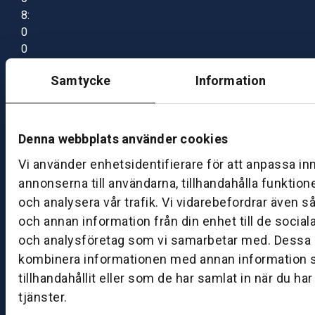
8:
0
0
–
Samtycke
Information
1
7:
0
0
Denna webbplats använder cookies
Vi använder enhetsidentifierare för att anpassa in
B
annonserna till användarna, tillhandahålla funktion
ut
och analysera vår trafik. Vi vidarebefordrar även s
ik
och annan information från din enhet till de socia
S
och analysföretag som vi samarbetar med. Dessa k
k
kombinera informationen med annan information 
ö
tillhandahållit eller som de har samlat in när du ha
v
tjänster.
d
e