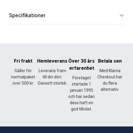
Specifikationer
Fri frakt
Hemleverans
Över 30 års
Betala sen
erfarenhet
Gäller för
Leverans fram
Med Klarna
normalpaket
till din dörr.
Checkout har
Företaget
över 500 kr.
Oavsett storlek.
du flera
startade 1
alternativ.
januari 1995
och har sedan
dess haft en
god tillväxt.