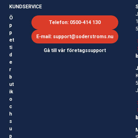
KUNDSERVICE
J
Ö
Telefon: 0500-414 130
p
p
E-mail: support@soderstroms.nu
et
ti
Gå till vår företagssupport
d
e
r
b
ut
ik
o
c
h
s
u
p
S