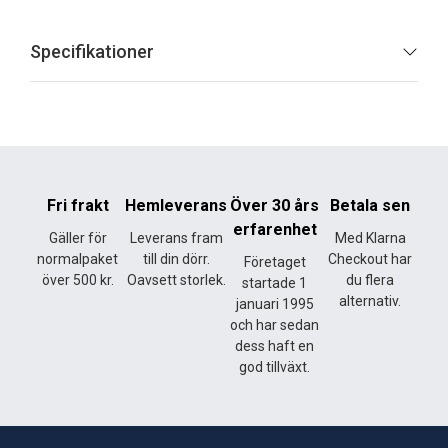
Specifikationer
Fri frakt
Hemleverans
Över 30 års
Betala sen
erfarenhet
Gäller för
Leverans fram
Med Klarna
normalpaket
till din dörr.
Checkout har
Företaget
över 500 kr.
Oavsett storlek.
du flera
startade 1
alternativ.
januari 1995
och har sedan
dess haft en
god tillväxt.