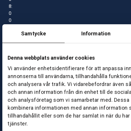
8:
0
0
–
Samtycke
Information
1
7:
0
0
Denna webbplats använder cookies
Vi använder enhetsidentifierare för att anpassa in
B
annonserna till användarna, tillhandahålla funktion
ut
och analysera vår trafik. Vi vidarebefordrar även s
ik
och annan information från din enhet till de socia
S
och analysföretag som vi samarbetar med. Dessa k
k
kombinera informationen med annan information 
ö
tillhandahållit eller som de har samlat in när du ha
v
tjänster.
d
e