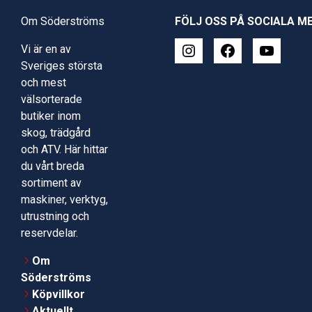
Om Söderströms
FÖLJ OSS PÅ SOCIALA M
Vi är en av
Sveriges största
och mest
välsorterade
butiker inom
skog, trädgård
och ATV. Här hittar
du vårt breda
sortiment av
maskiner, verktyg,
utrustning och
reservdelar.
Om
Söderströms
Köpvillkor
Aktuellt