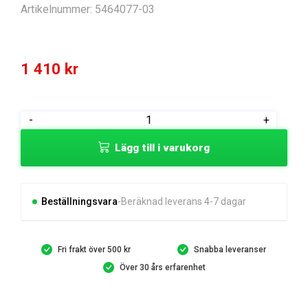
Artikelnummer:
5464077-03
1 410
kr
CABLE
-
+
AC
Lägg till i varukorg
CABLE
US
mängd
Beställningsvara
Beräknad leverans 4-7 dagar
Fri frakt över 500 kr
Snabba leveranser
Över 30 års erfarenhet