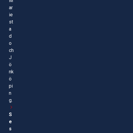
M
ar
ie
st
a
d
o
ch
J
ö
nk
ö
pi
n
g.
S
e
s