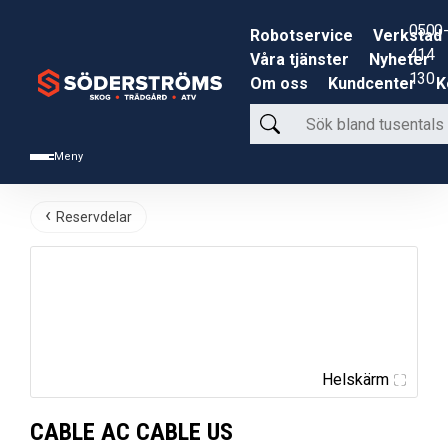
0500-
Robotservice
Verkstad
414
Våra tjänster
Nyheter
130
Om oss
Kundcenter
K
Sök
bland
Meny
tusentals
produkter
Reservdelar
Helskärm
CABLE AC CABLE US