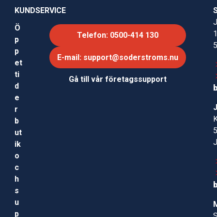
KUNDSERVICE
J
Ö
Telefon: 0500-414 130
p
p
E-mail: support@soderstroms.nu
et
ti
Gå till vår företagssupport
d
e
r
b
ut
ik
o
c
h
s
u
p
S