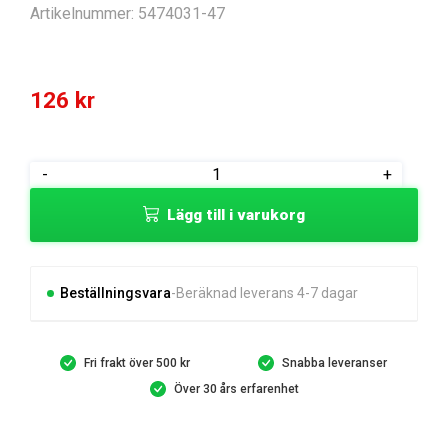
Artikelnummer:
5474031-47
126
kr
BUSHING
-
+
mängd
Lägg till i varukorg
Beställningsvara
Beräknad leverans 4-7 dagar
Fri frakt över 500 kr
Snabba leveranser
Över 30 års erfarenhet