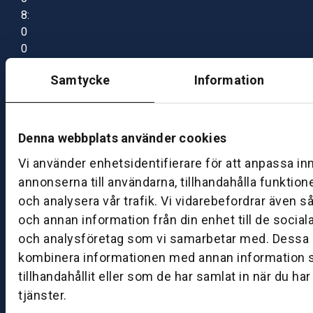
8:
0
0
–
Samtycke
Information
1
7:
0
0
Denna webbplats använder cookies
Vi använder enhetsidentifierare för att anpassa in
B
annonserna till användarna, tillhandahålla funktion
ut
och analysera vår trafik. Vi vidarebefordrar även s
ik
och annan information från din enhet till de socia
S
och analysföretag som vi samarbetar med. Dessa k
k
kombinera informationen med annan information 
ö
tillhandahållit eller som de har samlat in när du ha
v
tjänster.
d
e