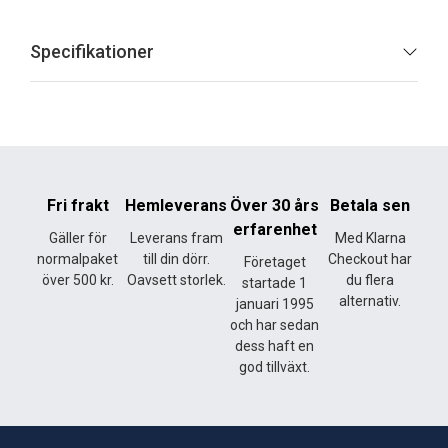
Specifikationer
Fri frakt
Hemleverans
Över 30 års
Betala sen
erfarenhet
Gäller för
Leverans fram
Med Klarna
normalpaket
till din dörr.
Checkout har
Företaget
över 500 kr.
Oavsett storlek.
du flera
startade 1
alternativ.
januari 1995
och har sedan
dess haft en
god tillväxt.