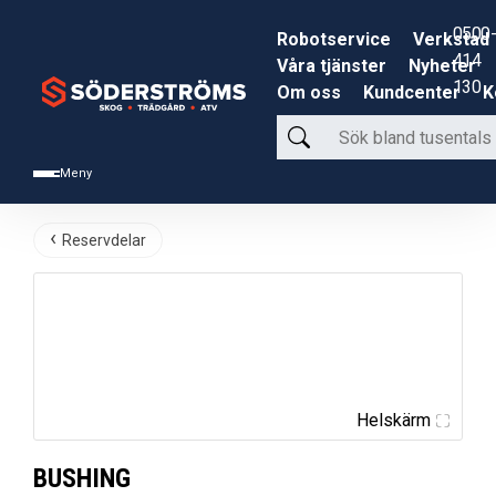
0500-
Robotservice
Verkstad
414
Våra tjänster
Nyheter
130
Om oss
Kundcenter
K
Sök
bland
Meny
tusentals
produkter
Reservdelar
Helskärm
BUSHING