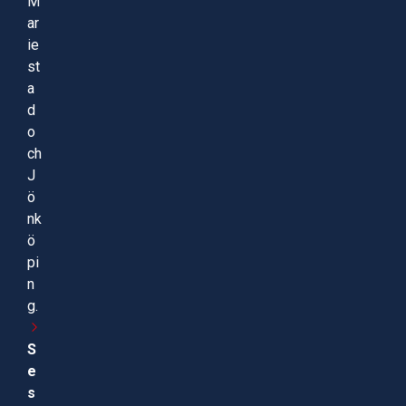
M
ar
ie
st
a
d
o
ch
J
ö
nk
ö
pi
n
g.
S
e
s