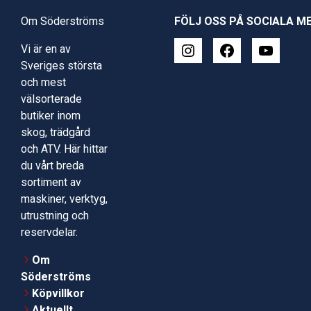
Om Söderströms
FÖLJ OSS PÅ SOCIALA M
Vi är en av
Sveriges största
och mest
välsorterade
butiker inom
skog, trädgård
och ATV. Här hittar
du vårt breda
sortiment av
maskiner, verktyg,
utrustning och
reservdelar.
Om
Söderströms
Köpvillkor
Aktuellt