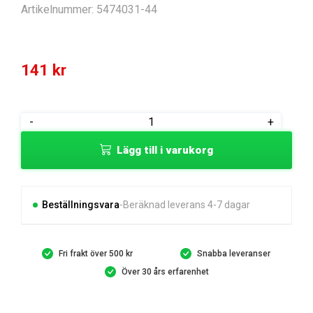
Artikelnummer:
5474031-44
141
kr
BUSHING
-
+
mängd
Lägg till i varukorg
Beställningsvara
Beräknad leverans 4-7 dagar
Fri frakt över 500 kr
Snabba leveranser
Över 30 års erfarenhet