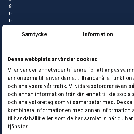
8:
0
0
–
Samtycke
Information
1
7:
0
0
Denna webbplats använder cookies
Vi använder enhetsidentifierare för att anpassa in
B
annonserna till användarna, tillhandahålla funktion
ut
och analysera vår trafik. Vi vidarebefordrar även s
ik
och annan information från din enhet till de socia
S
och analysföretag som vi samarbetar med. Dessa k
k
kombinera informationen med annan information 
ö
tillhandahållit eller som de har samlat in när du ha
v
tjänster.
d
e