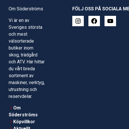
Om Söderströms
FÖLJ OSS PÅ SOCIALA M
Vi är en av
Sveriges största
och mest
välsorterade
butiker inom
skog, trädgård
och ATV. Här hittar
du vårt breda
sortiment av
maskiner, verktyg,
utrustning och
reservdelar.
Om
Söderströms
Köpvillkor
Aktuellt