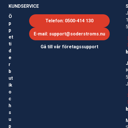
KUNDSERVICE
J
Ö
Telefon: 0500-414 130
p
p
E-mail: support@soderstroms.nu
et
ti
Gå till vår företagssupport
d
e
r
b
ut
ik
o
c
h
s
u
p
S