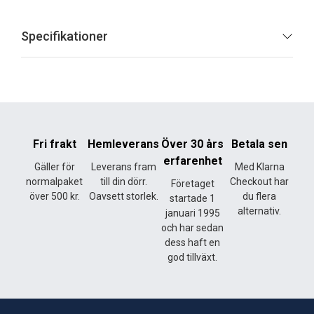
Specifikationer
Fri frakt
Hemleverans
Över 30 års
Betala sen
erfarenhet
Gäller för
Leverans fram
Med Klarna
normalpaket
till din dörr.
Checkout har
Företaget
över 500 kr.
Oavsett storlek.
du flera
startade 1
alternativ.
januari 1995
och har sedan
dess haft en
god tillväxt.