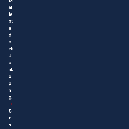
M
ar
ie
st
a
d
o
ch
J
ö
nk
ö
pi
n
g.
S
e
s