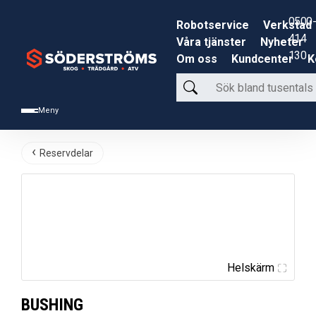
0500-
Robotservice
Verkstad
414
Våra tjänster
Nyheter
130
Om oss
Kundcenter
K
Sök
bland
Meny
tusentals
produkter
Reservdelar
Helskärm
BUSHING