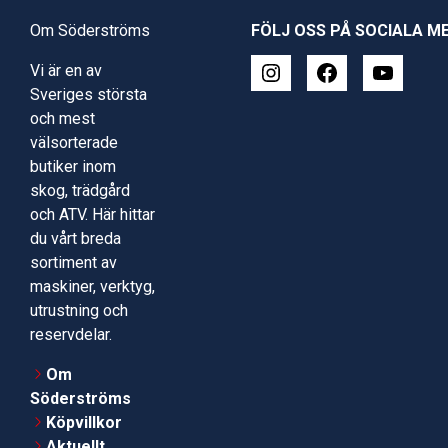
Om Söderströms
FÖLJ OSS PÅ SOCIALA M
Vi är en av
Sveriges största
och mest
välsorterade
butiker inom
skog, trädgård
och ATV. Här hittar
du vårt breda
sortiment av
maskiner, verktyg,
utrustning och
reservdelar.
Om
Söderströms
Köpvillkor
Aktuellt