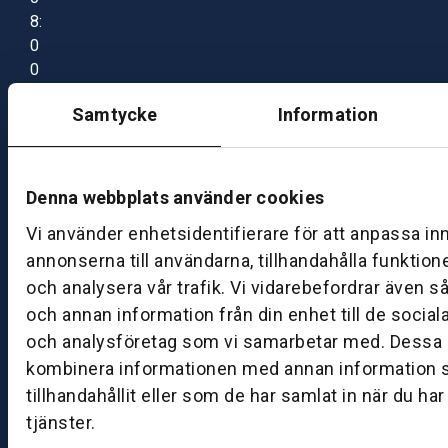
8:
0
0
–
Samtycke
Information
1
7:
0
0
Denna webbplats använder cookies
Vi använder enhetsidentifierare för att anpassa in
B
annonserna till användarna, tillhandahålla funktion
ut
och analysera vår trafik. Vi vidarebefordrar även s
ik
och annan information från din enhet till de socia
S
och analysföretag som vi samarbetar med. Dessa k
k
kombinera informationen med annan information 
ö
tillhandahållit eller som de har samlat in när du ha
v
tjänster.
d
e