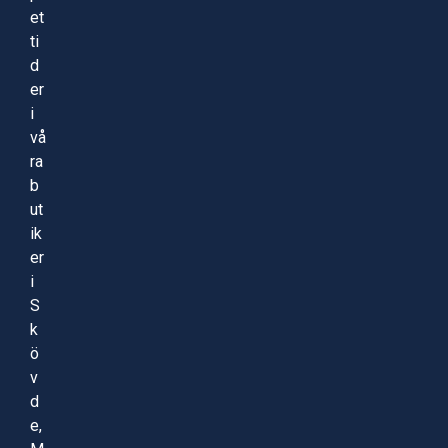
et
ti
d
er
i
vå
ra
b
ut
ik
er
i
S
k
ö
v
d
e,