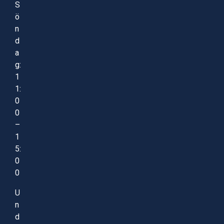
S
ö
n
d
a
g:
1
1:
0
0
–
1
5:
0
0
U
n
d