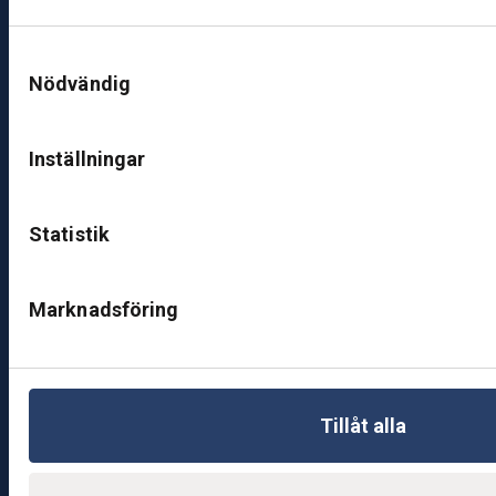
B
Samtyckesval
ut
Nödvändig
ik
J
ö
Inställningar
n
k
Statistik
ö
pi
n
Marknadsföring
g
K
u
n
Tillåt alla
d
c