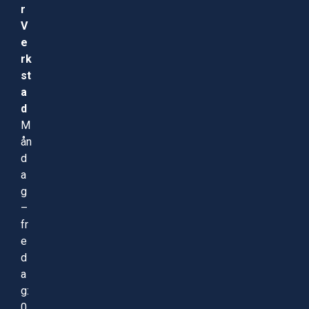
r
V
e
rk
st
a
d
M
ån
d
a
g
–
fr
e
d
a
g:
0