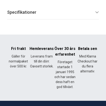
Specifikationer
Fri frakt
Hemleverans
Över 30 års
Betala sen
erfarenhet
Gäller för
Leverans fram
Med Klarna
normalpaket
till din dörr.
Checkout har
Företaget
över 500 kr.
Oavsett storlek.
du flera
startade 1
alternativ.
januari 1995
och har sedan
dess haft en
god tillväxt.