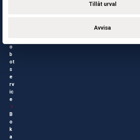
e
Tillåt urval
nt
e
r
Avvisa
R
o
b
ot
s
e
rv
ic
e
B
o
k
a