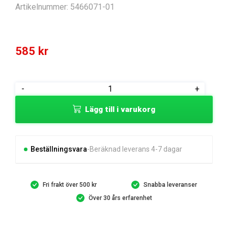
Artikelnummer:
5466071-01
585
kr
BUMPER
-
+
LEFT
Lägg till i varukorg
RUBBER
mängd
Beställningsvara
Beräknad leverans 4-7 dagar
Fri frakt över 500 kr
Snabba leveranser
Över 30 års erfarenhet