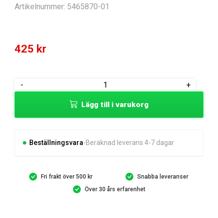
Artikelnummer:
5465870-01
425
kr
BRACKET
-
+
WELDMENT,
Lägg till i varukorg
LEFT
KOVA
PN
mängd
Beställningsvara
Beräknad leverans 4-7 dagar
Fri frakt över 500 kr
Snabba leveranser
Över 30 års erfarenhet