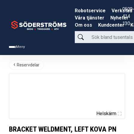
0500-
Robotservice
Verkstad
414
Våra tjänster
Nyheter
130
Om oss
Kundcenter
K
Sök
bland
Meny
tusentals
produkter
Reservdelar
Helskärm
BRACKET WELDMENT, LEFT KOVA PN