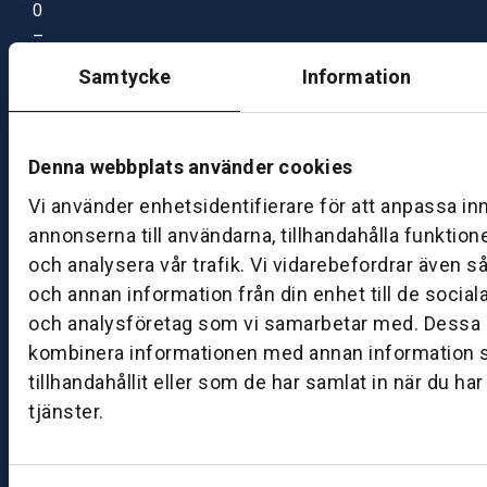
0
–
1
Samtycke
Information
7:
0
0
Denna webbplats använder cookies
Vi använder enhetsidentifierare för att anpassa in
B
annonserna till användarna, tillhandahålla funktion
ut
ik
och analysera vår trafik. Vi vidarebefordrar även s
S
och annan information från din enhet till de socia
k
och analysföretag som vi samarbetar med. Dessa k
ö
kombinera informationen med annan information 
v
tillhandahållit eller som de har samlat in när du ha
d
tjänster.
e
B