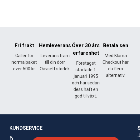
Fri frakt
Hemleverans
Över 30 års
Betala sen
erfarenhet
Gäller för
Leverans fram
Med Klarna
normalpaket
till din dörr.
Checkout har
Företaget
över 500 kr.
Oavsett storlek.
du flera
startade 1
alternativ.
januari 1995
och har sedan
dess haft en
god tillväxt.
KUNDSERVICE
J
Ö