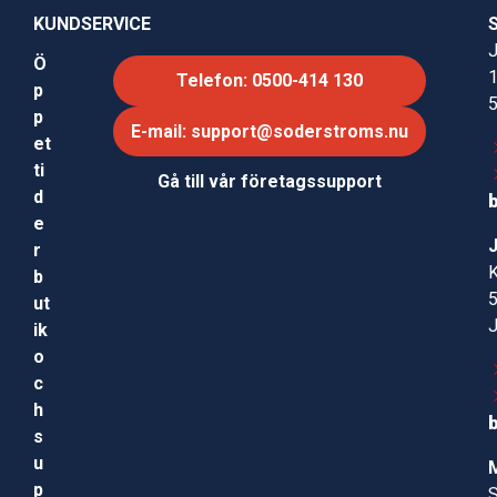
KUNDSERVICE
J
Ö
Telefon: 0500-414 130
p
p
E-mail: support@soderstroms.nu
et
ti
Gå till vår företagssupport
d
e
r
b
ut
ik
o
c
h
s
u
p
S