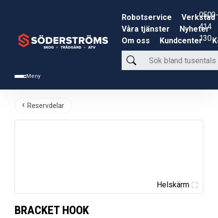
0500-
Robotservice
Verkstad
414
Våra tjänster
Nyheter
130
Om oss
Kundcenter
K
Sök
bland
Meny
tusentals
produkter
Reservdelar
Helskärm
BRACKET HOOK