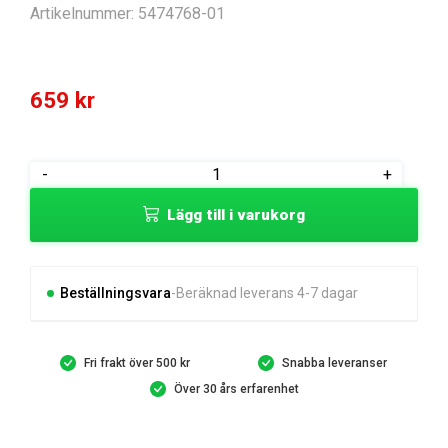
Artikelnummer:
5474768-01
659
kr
BRACKET
-
+
HOOK
Lägg till i varukorg
mängd
Beställningsvara
Beräknad leverans 4-7 dagar
Fri frakt över 500 kr
Snabba leveranser
Över 30 års erfarenhet