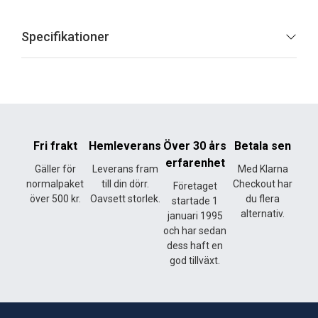
Specifikationer
Fri frakt
Hemleverans
Över 30 års
Betala sen
erfarenhet
Gäller för
Leverans fram
Med Klarna
normalpaket
till din dörr.
Checkout har
Företaget
över 500 kr.
Oavsett storlek.
du flera
startade 1
alternativ.
januari 1995
och har sedan
dess haft en
god tillväxt.