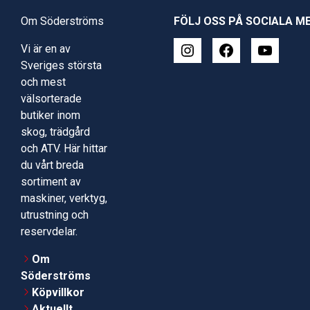
Om Söderströms
FÖLJ OSS PÅ SOCIALA M
Vi är en av
Sveriges största
och mest
välsorterade
butiker inom
skog, trädgård
och ATV. Här hittar
du vårt breda
sortiment av
maskiner, verktyg,
utrustning och
reservdelar.
Om
Söderströms
Köpvillkor
Aktuellt