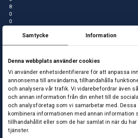
8:
0
0
–
Samtycke
Information
1
7:
0
0
Denna webbplats använder cookies
Vi använder enhetsidentifierare för att anpassa in
B
annonserna till användarna, tillhandahålla funktion
ut
och analysera vår trafik. Vi vidarebefordrar även s
ik
och annan information från din enhet till de socia
S
och analysföretag som vi samarbetar med. Dessa k
k
kombinera informationen med annan information 
ö
tillhandahållit eller som de har samlat in när du ha
v
tjänster.
d
e