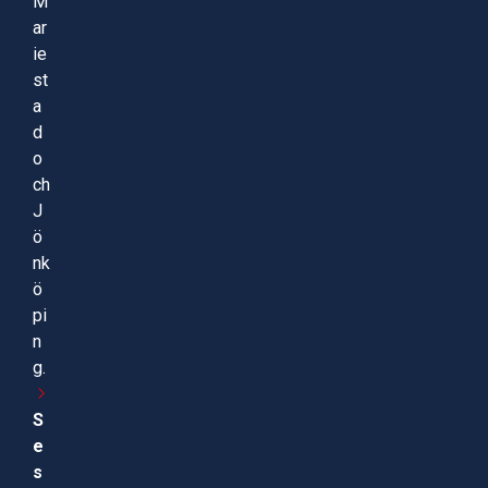
M
ar
ie
st
a
d
o
ch
J
ö
nk
ö
pi
n
g.
S
e
s