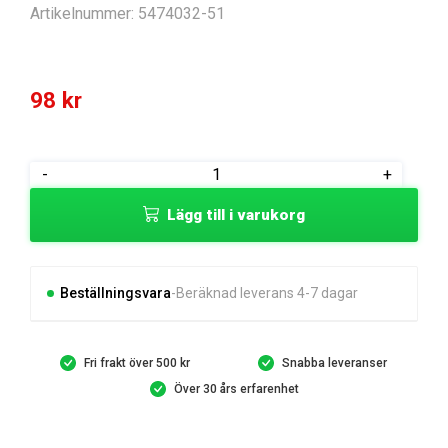
Artikelnummer:
5474032-51
98
kr
BOLT
-
+
mängd
Lägg till i varukorg
Beställningsvara
Beräknad leverans 4-7 dagar
Fri frakt över 500 kr
Snabba leveranser
Över 30 års erfarenhet