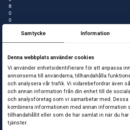
8:
0
0
–
Samtycke
Information
1
7:
0
0
Denna webbplats använder cookies
Vi använder enhetsidentifierare för att anpassa in
B
annonserna till användarna, tillhandahålla funktion
ut
och analysera vår trafik. Vi vidarebefordrar även s
ik
och annan information från din enhet till de socia
S
och analysföretag som vi samarbetar med. Dessa k
k
kombinera informationen med annan information 
ö
tillhandahållit eller som de har samlat in när du ha
v
tjänster.
d
e