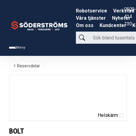
0500-
Robotservice
Verkstad
414
Våra tjänster
Nyheter
130
Om oss
Kundcenter
K
Sök
bland
Meny
tusentals
produkter
Reservdelar
Helskärm
BOLT