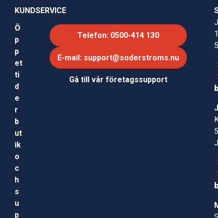
KUNDSERVICE
J
Ö
Telefon: 0500-414 130
p
p
E-mail: support@soderstroms.nu
et
ti
Gå till vår företagssupport
d
e
r
b
ut
ik
o
c
h
s
u
p
S