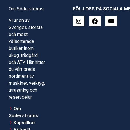
Om Söderströms
FÖLJ OSS PÅ SOCIALA M
Vi är en av
Sveriges största
och mest
välsorterade
butiker inom
skog, trädgård
och ATV. Här hittar
du vårt breda
sortiment av
maskiner, verktyg,
utrustning och
reservdelar.
Om
Söderströms
Köpvillkor
Aktuellt