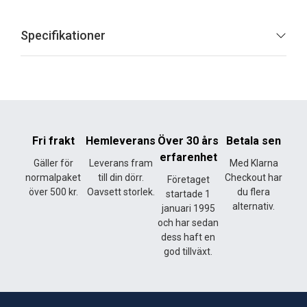
Specifikationer
Fri frakt
Hemleverans
Över 30 års
Betala sen
erfarenhet
Gäller för
Leverans fram
Med Klarna
normalpaket
till din dörr.
Checkout har
Företaget
över 500 kr.
Oavsett storlek.
du flera
startade 1
alternativ.
januari 1995
och har sedan
dess haft en
god tillväxt.