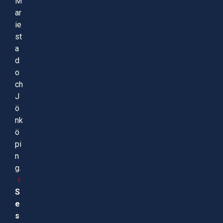
M
ar
ie
st
a
d
o
ch
J
ö
nk
ö
pi
n
g.
S
e
s