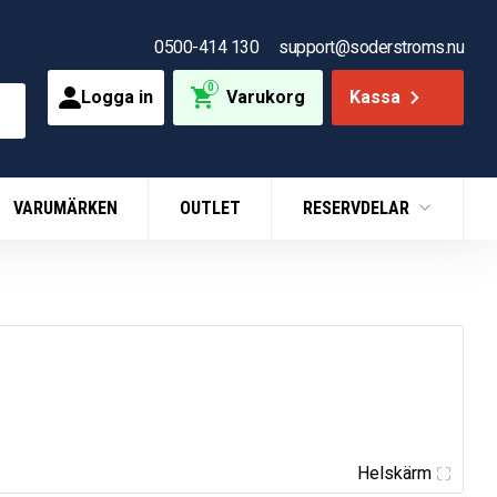
0500-414 130
support@soderstroms.nu
0
Logga in
Varukorg
Kassa
VARUMÄRKEN
OUTLET
RESERVDELAR
Helskärm