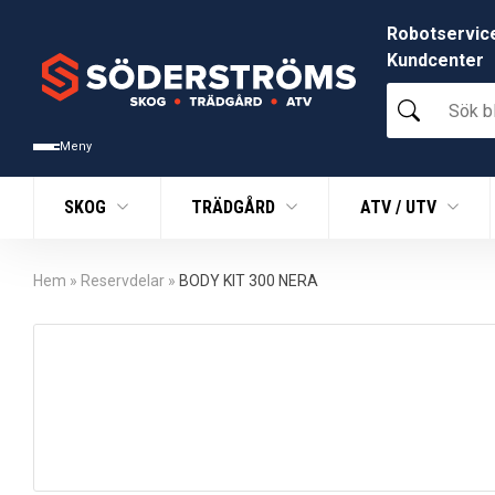
Robotservic
Kundcenter
Sök
bland
tusentals
Meny
produkter
SKOG
TRÄDGÅRD
ATV / UTV
Hem
»
Reservdelar
»
BODY KIT 300 NERA