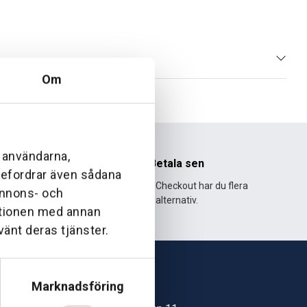
Om
l användarna,
nhet
Betala sen
ebefordrar även sådana
995 och har
Med Klarna Checkout har du flera
 annons- och
lväxt.
alternativ.
ationen med annan
vänt deras tjänster.
Marknadsföring
Skövde