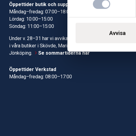
Öppettider butik och support
Butik Skövde
Måndag–fredag: 07:00–18:00
Butik Jönköp
Lördag: 10:00–15:00
Kundcenter
Söndag: 11:00–15:00
Robotservic
Avvisa
Boka tid i ve
Under v. 28–31 har vi avvikande öppettider
Verkstad
i våra butiker i Skövde, Mariestad och
Jönköping.
Se sommartiderna här
Öppettider Verkstad
Måndag–fredag: 08:00–17:00