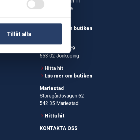
Jonstorpsgatan 11
549 37 Skövde
30
Hitta hit
roms.nu
Läs mer om butiken
Tillåt alla
pport
Jönköping
Kämpevägen 29
553 02 Jönköping
Hitta hit
Läs mer om butiken
Mariestad
Storegårdsvägen 62
542 35 Mariestad
Hitta hit
KONTAKTA OSS