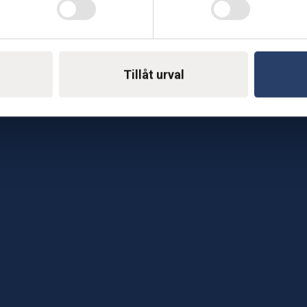
Telefon: 0500-414 1
ing
E-mail: support@soderst
e
Tillåt urval
rkstad
Gå till vår företagssu