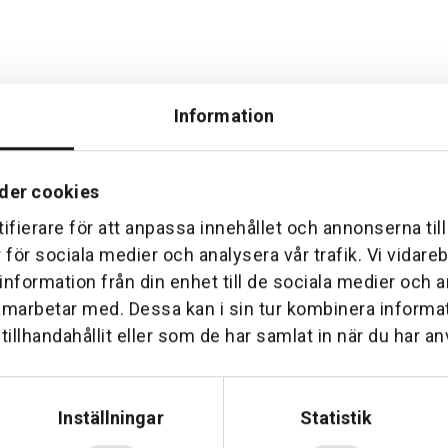
Information
der cookies
ifierare för att anpassa innehållet och annonserna til
Hemleverans
Över 30 års erfare
r för sociala medier och analysera vår trafik. Vi vidar
am till din dörr. Oavsett storlek.
Företaget startade 1 januari 1
 information från din enhet till de sociala medier och
sedan dess haft en god til
amarbetar med. Dessa kan i sin tur kombinera inform
illhandahållit eller som de har samlat in när du har an
Inställningar
Statistik