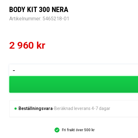
BODY KIT 300 NERA
Artikelnummer:
5465218-01
2 960
kr
BODY
-
KIT
300
NERA
mängd
Beställningsvara
Beräknad leverans 4-7 dagar
Fri frakt över 500 kr