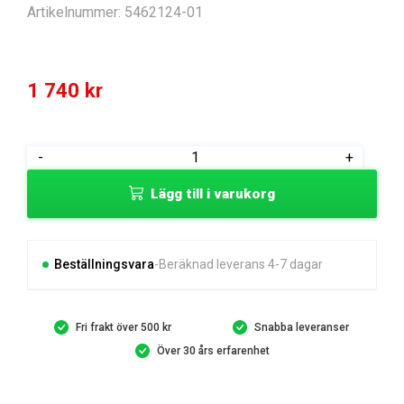
Artikelnummer:
5462124-01
1 740
kr
BODY
-
+
ASSY
Lägg till i varukorg
P14.2
BLANK
mängd
Beställningsvara
Beräknad leverans 4-7 dagar
Fri frakt över 500 kr
Snabba leveranser
Över 30 års erfarenhet