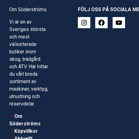
Om Söderströms
FÖLJ OSS PÅ SOCIALA M
Vi är en av
Sveriges största
och mest
välsorterade
butiker inom
skog, trädgård
och ATV. Här hittar
du vårt breda
sortiment av
maskiner, verktyg,
utrustning och
reservdelar.
Om
Söderströms
Köpvillkor
Aktuellt