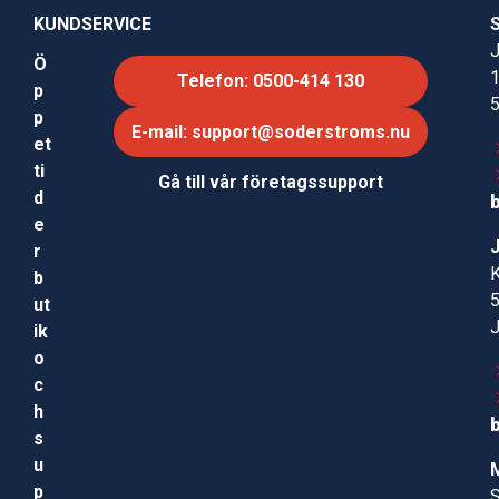
KUNDSERVICE
J
Ö
Telefon: 0500-414 130
p
p
E-mail: support@soderstroms.nu
et
ti
Gå till vår företagssupport
d
e
r
b
ut
ik
o
c
h
s
u
p
S