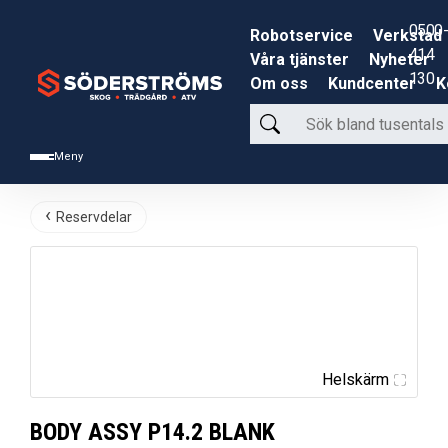
0500-
Robotservice
Verkstad
414
Våra tjänster
Nyheter
130
Om oss
Kundcenter
K
Sök
bland
Meny
tusentals
produkter
Reservdelar
Helskärm
BODY ASSY P14.2 BLANK