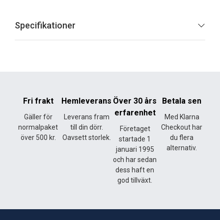
Specifikationer
Fri frakt
Hemleverans
Över 30 års
Betala sen
erfarenhet
Gäller för
Leverans fram
Med Klarna
normalpaket
till din dörr.
Checkout har
Företaget
över 500 kr.
Oavsett storlek.
du flera
startade 1
alternativ.
januari 1995
och har sedan
dess haft en
god tillväxt.