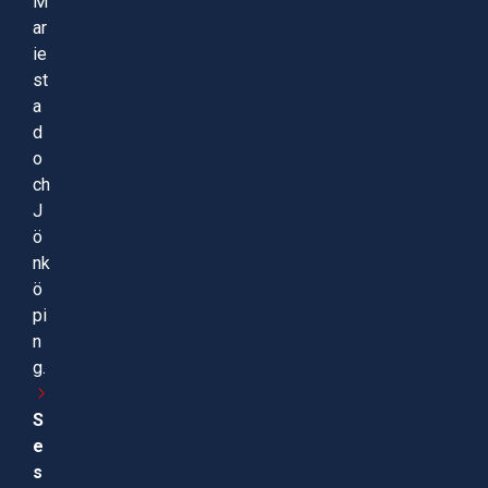
M
ar
ie
st
a
d
o
ch
J
ö
nk
ö
pi
n
g.
S
e
s