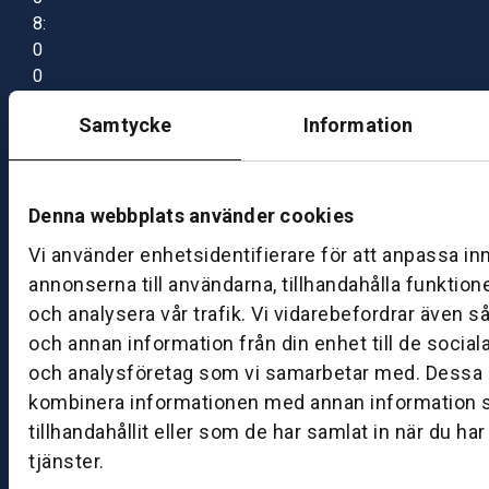
8:
0
0
–
Samtycke
Information
1
7:
0
0
Denna webbplats använder cookies
Vi använder enhetsidentifierare för att anpassa in
B
annonserna till användarna, tillhandahålla funktion
ut
och analysera vår trafik. Vi vidarebefordrar även s
ik
och annan information från din enhet till de socia
S
och analysföretag som vi samarbetar med. Dessa k
k
kombinera informationen med annan information 
ö
tillhandahållit eller som de har samlat in när du ha
v
tjänster.
d
e