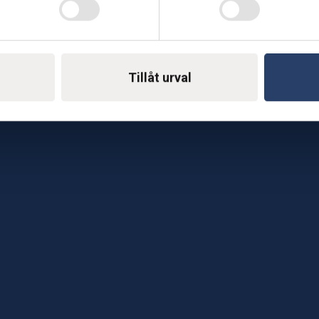
Telefon: 0500-414 1
ing
E-mail: support@soderst
e
Tillåt urval
rkstad
Gå till vår företagssu