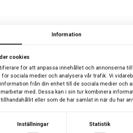
Information
der cookies
ifierare för att anpassa innehållet och annonserna til
Hemleverans
Över 30 års erfare
r för sociala medier och analysera vår trafik. Vi vidar
am till din dörr. Oavsett storlek.
Företaget startade 1 januari 1
 information från din enhet till de sociala medier och
sedan dess haft en god til
amarbetar med. Dessa kan i sin tur kombinera inform
illhandahållit eller som de har samlat in när du har an
Inställningar
Statistik