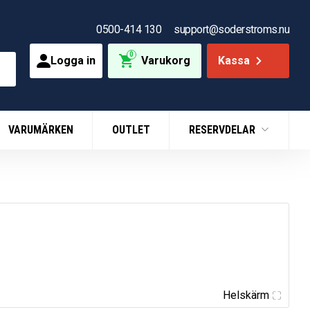
0500-414 130
support@soderstroms.nu
0
Logga in
Varukorg
Kassa
VARUMÄRKEN
OUTLET
RESERVDELAR
Helskärm