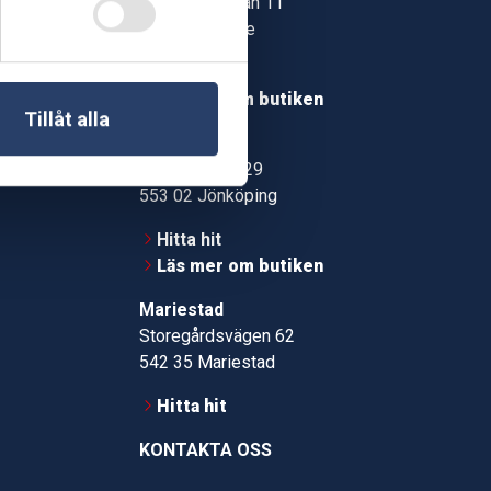
Jonstorpsgatan 11
549 37 Skövde
30
Hitta hit
roms.nu
Läs mer om butiken
Tillåt alla
pport
Jönköping
Kämpevägen 29
553 02 Jönköping
Hitta hit
Läs mer om butiken
Mariestad
Storegårdsvägen 62
542 35 Mariestad
Hitta hit
KONTAKTA OSS