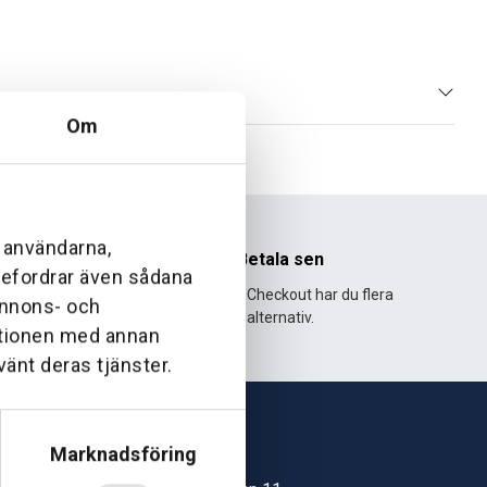
Om
l användarna,
nhet
Betala sen
ebefordrar även sådana
995 och har
Med Klarna Checkout har du flera
 annons- och
lväxt.
alternativ.
ationen med annan
vänt deras tjänster.
Marknadsföring
Skövde