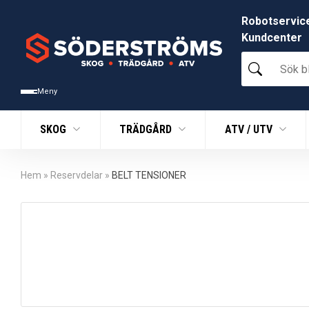
Robotservic
Kundcenter
Sök
bland
tusentals
Meny
produkter
SKOG
TRÄDGÅRD
ATV / UTV
Hem
»
Reservdelar
»
BELT TENSIONER