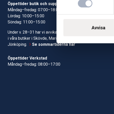
Öppettider butik och support
Butik Skövde
Måndag–fredag: 07:00–18:00
Butik Jönköp
Lördag: 10:00–15:00
Kundcenter
Söndag: 11:00–15:00
Robotservic
Avvisa
Boka tid i ve
Under v. 28–31 har vi avvikande öppettider
Verkstad
i våra butiker i Skövde, Mariestad och
Jönköping.
Se sommartiderna här
Öppettider Verkstad
Måndag–fredag: 08:00–17:00