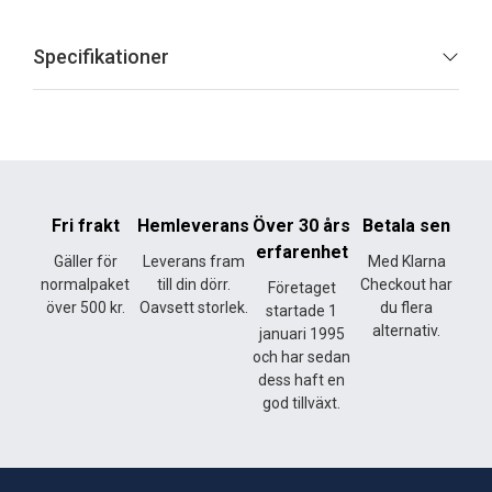
Specifikationer
Fri frakt
Hemleverans
Över 30 års
Betala sen
erfarenhet
Gäller för
Leverans fram
Med Klarna
normalpaket
till din dörr.
Checkout har
Företaget
över 500 kr.
Oavsett storlek.
du flera
startade 1
alternativ.
januari 1995
och har sedan
dess haft en
god tillväxt.