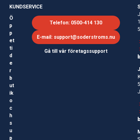
KUNDSERVICE
J
Ö
Telefon: 0500-414 130
p
p
E-mail: support@soderstroms.nu
et
ti
Gå till vår företagssupport
d
e
r
b
ut
ik
o
c
h
s
u
p
S