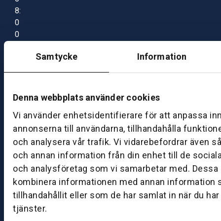
8:
0
0
–
Samtycke
Information
1
7:
0
0
Denna webbplats använder cookies
Vi använder enhetsidentifierare för att anpassa in
B
annonserna till användarna, tillhandahålla funktion
ut
och analysera vår trafik. Vi vidarebefordrar även s
ik
och annan information från din enhet till de socia
S
och analysföretag som vi samarbetar med. Dessa k
k
kombinera informationen med annan information 
ö
tillhandahållit eller som de har samlat in när du ha
v
tjänster.
d
e