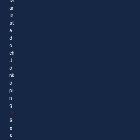
M
ar
ie
st
a
d
o
ch
J
ö
nk
ö
pi
n
g.
S
e
s