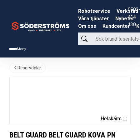
0500-
Robotservice
Verkstad
414
Våra tjänster
Nyheter
130
Om oss
Kundcenter
K
Sök
bland
Meny
tusentals
produkter
Reservdelar
Helskärm
BELT GUARD BELT GUARD KOVA PN