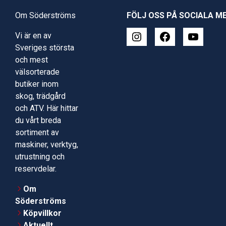
Om Söderströms
FÖLJ OSS PÅ SOCIALA M
Vi är en av
Sveriges största
och mest
välsorterade
butiker inom
skog, trädgård
och ATV. Här hittar
du vårt breda
sortiment av
maskiner, verktyg,
utrustning och
reservdelar.
Om
Söderströms
Köpvillkor
Aktuellt