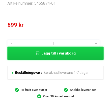
Artikelnummer:
5465874-01
699
kr
BELT
-
+
GUARD
Lägg till i varukorg
BELT
GUARD
KOVA
PN
Beställningsvara
Beräknad leverans 4-7 dagar
mängd
Fri frakt över 500 kr
Snabba leveranser
Över 30 års erfarenhet