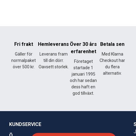
Fri frakt
Hemleverans
Över 30 års
Betala sen
erfarenhet
Gäller för
Leverans fram
Med Klarna
normalpaket
till din dörr.
Checkout har
Företaget
över 500 kr.
Oavsett storlek.
du flera
startade 1
alternativ.
januari 1995
och har sedan
dess haft en
god tillväxt.
KUNDSERVICE
J
Ö