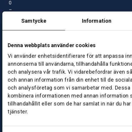
0
–
1
Samtycke
Information
7:
0
0
Denna webbplats använder cookies
Vi använder enhetsidentifierare för att anpassa in
B
annonserna till användarna, tillhandahålla funktion
ut
ik
och analysera vår trafik. Vi vidarebefordrar även s
S
och annan information från din enhet till de socia
k
och analysföretag som vi samarbetar med. Dessa k
ö
kombinera informationen med annan information 
v
tillhandahållit eller som de har samlat in när du ha
d
tjänster.
e
B