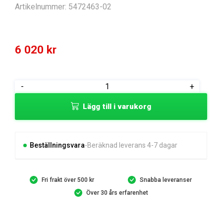
Artikelnummer:
5472463-02
6 020
kr
BAR
-
+
BRACKET
Lägg till i varukorg
ASSY
SPARE
PART
mängd
Beställningsvara
Beräknad leverans 4-7 dagar
Fri frakt över 500 kr
Snabba leveranser
Över 30 års erfarenhet