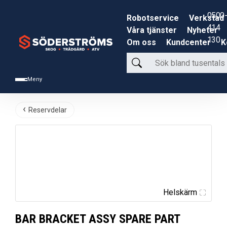
0500-
Robotservice
Verkstad
414
Våra tjänster
Nyheter
130
Om oss
Kundcenter
K
Sök
bland
Meny
tusentals
produkter
Reservdelar
Helskärm
BAR BRACKET ASSY SPARE PART