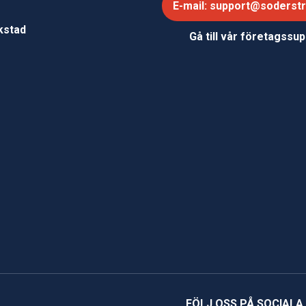
E-mail: support@soderst
e
rkstad
Gå till vår företagssu
FÖLJ OSS PÅ SOCIALA