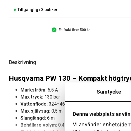
Tillgänglig i 3 butiker
Fri frakt över 500 kr
Beskrivning
Husqvarna PW 130 – Kompakt högtryc
Markström:
6,5 A
Samtycke
Max tryck:
130 bar
Vattenflöde:
324–465 l/h
Max självsug:
0,5 m
Denna webbplats använ
Slanglängd:
6 m
Vi använder enhetsident
Behållare volym:
0,4 l