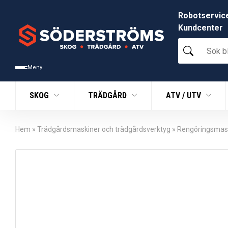
Robotservic
Kundcenter
Sök
bland
tusentals
Meny
produkter
SKOG
TRÄDGÅRD
ATV / UTV
Hem
»
Trädgårdsmaskiner och trädgårdsverktyg
»
Rengöringsmas