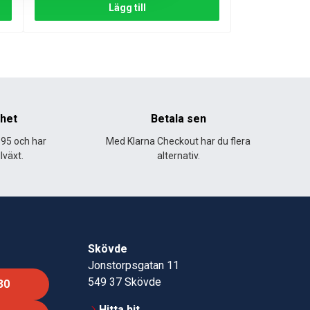
Lägg till
öbler, cyklar och mindre fordon. Den passar också för
nhet
Betala sen
995 och har
Med Klarna Checkout har du flera
lväxt.
alternativ.
Skövde
Jonstorpsgatan 11
549 37 Skövde
30
Hitta hit