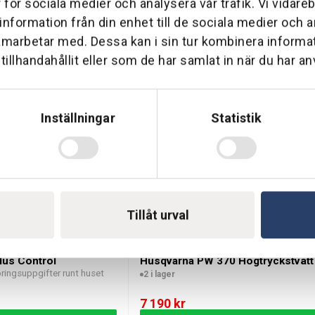
r för sociala medier och analysera vår trafik. Vi vidar
 information från din enhet till de sociala medier och
amarbetar med. Dessa kan i sin tur kombinera inform
vätt som gör det enkelt att hålla hem och trädgård rena. Med kom
illhandahållit eller som de har samlat in när du har an
r krävande uppgifter.
Inställningar
Statistik
ingsmedel.
 att hantera.
engöringsuppgifter.
behov.
Tillåt urval
muts.
gare användning.
Plus Control
Husqvarna PW 370 Högtryckstvätt
och lättillgängliga.
ringsuppgifter runt huset
2 i lager
7 190
kr