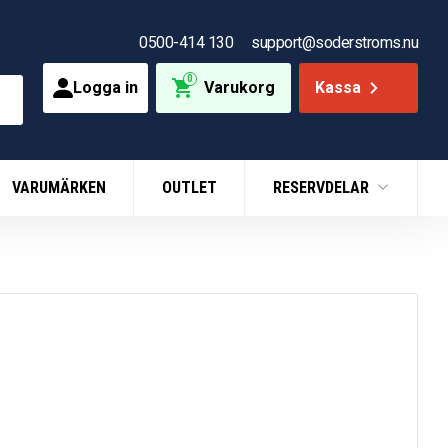
0500-414 130
support@soderstroms.nu
0
Logga in
Varukorg
Kassa
VARUMÄRKEN
OUTLET
RESERVDELAR