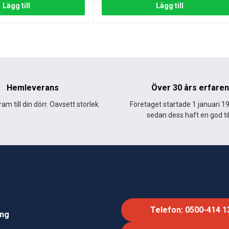
r att undvika igensättningar.
Lägg till
Lägg till
kydda pumpen.
sta resultat.
h kompakt högtryckstvätt för rengöring av uteplatser, trädgårdsm
dna rengöringsarbeten.
Hemleverans
Över 30 års erfare
am till din dörr. Oavsett storlek.
Företaget startade 1 januari 1
yckstvätt
sedan dess haft en god til
Telefon: 0500-414 1
ing