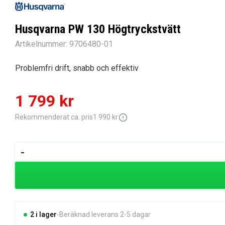
Husqvarna PW 130 Högtryckstvätt
Artikelnummer:
9706480-01
Problemfri drift, snabb och effektiv
Det
Det
1 799
kr
ursprungliga
nuvarande
Rekommenderat ca. pris
1 990
kr
priset
priset
Husqvarna
-
PW
var:
är:
130
1
1
Högtryckstvätt
mängd
990 kr.
799 kr.
2 i lager
Beräknad leverans 2-5 dagar