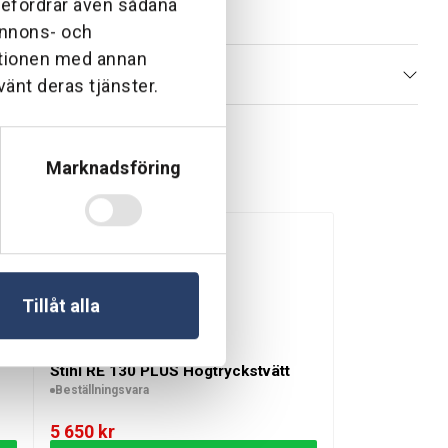
ebefordrar även sådana
 annons- och
ationen med annan
pakt design, smart förvaring och flexibla munstycken är
vänt deras tjänster.
Marknadsföring
Tillåt alla
Stihl RE 130 PLUS Högtryckstvätt
Beställningsvara
5 650
kr