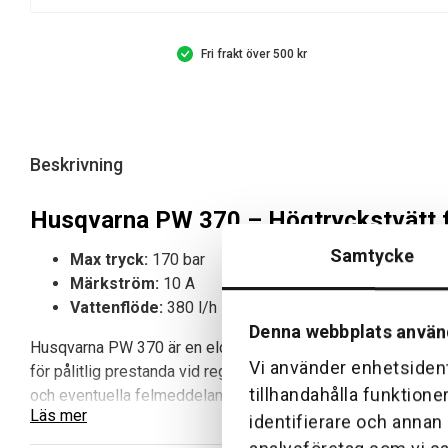
Fri frakt över 500 kr
Beskrivning
Husqvarna PW 370 – Högtryckstvätt fö
Samtycke
Max tryck:
170 bar
Märkström:
10 A
Vattenflöde:
380 l/h
Denna webbplats använ
Husqvarna PW 370 är en eldriven högtryckstvätt för rengörin
Vi använder enhetsident
för pålitlig prestanda vid regelbunden användning. Den stålför
tillhandahålla funktione
och eventuella felmeddelanden. En integrerad 3-i-1-lans fö
Läs mer
identifierare och annan
Fördelar med Husqvarna PW 370