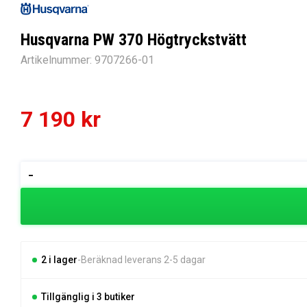
Husqvarna PW 370 Högtryckstvätt
Artikelnummer:
9707266-01
7 190
kr
Husqvarna
-
PW
370
Högtryckstvätt
mängd
2 i lager
Beräknad leverans 2-5 dagar
Tillgänglig i 3 butiker