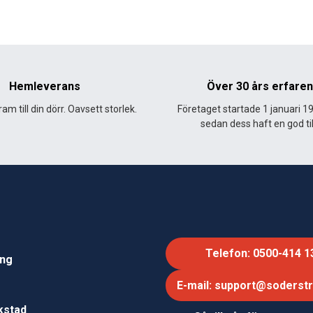
Hemleverans
Över 30 års erfare
am till din dörr. Oavsett storlek.
Företaget startade 1 januari 1
sedan dess haft en god til
Telefon: 0500-414 1
ing
E-mail: support@soderst
e
rkstad