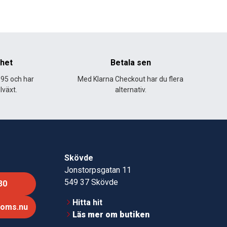
nhet
Betala sen
995 och har
Med Klarna Checkout har du flera
lväxt.
alternativ.
Skövde
Jonstorpsgatan 11
549 37 Skövde
30
Hitta hit
roms.nu
Läs mer om butiken