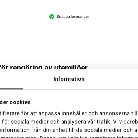
Snabba leveranser
r rengöring av utemiljöer
Information
der cookies
g av uteplatser, trädgårdsmöbler, fordon och fasader. Modellen h
ifierare för att anpassa innehållet och annonserna til
stärkta slangen ger lång räckvidd och flexibilitet, och tack vare d
r för sociala medier och analysera vår trafik. Vi vidar
renklar arbetet genom snabb växling mellan olika munstycken.
 information från din enhet till de sociala medier och