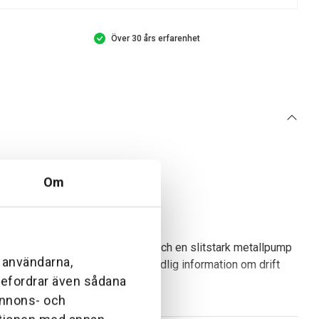
Över 30 års erfarenhet
Om
ar en kraftfull induktionsmotor och en slitstark metallpump
l användarna,
et digitala gränssnittet får du tydlig information om drift
ebefordrar även sådana
 annons- och