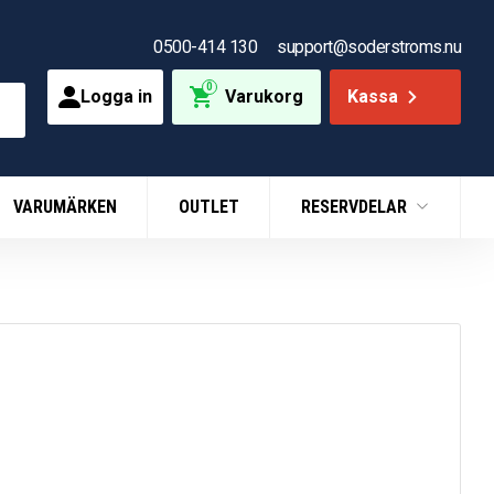
0500-414 130
support@soderstroms.nu
0
Logga in
Varukorg
Kassa
VARUMÄRKEN
OUTLET
RESERVDELAR