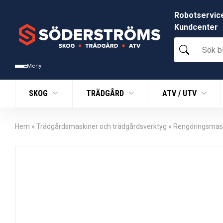
Robotservic
Kundcenter
Sök
bland
tusentals
Meny
produkter
SKOG
TRÄDGÅRD
ATV / UTV
Hem
»
Trädgårdsmaskiner och trädgårdsverktyg
»
Rengöringsmas