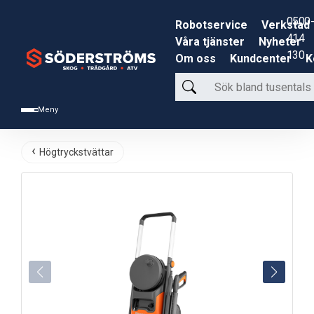
0500-
Robotservice
Verkstad
414
Våra tjänster
Nyheter
130
Om oss
Kundcenter
K
Sök
bland
Meny
tusentals
produkter
Högtryckstvättar