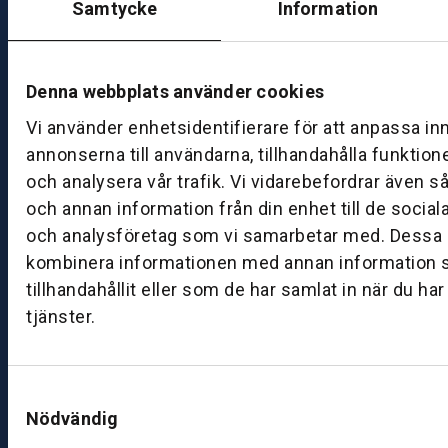
Samtycke
Information
st
a
d
M
Denna webbplats använder cookies
ån
Vi använder enhetsidentifierare för att anpassa in
d
annonserna till användarna, tillhandahålla funktion
a
g
och analysera vår trafik. Vi vidarebefordrar även s
–
och annan information från din enhet till de socia
fr
och analysföretag som vi samarbetar med. Dessa k
e
kombinera informationen med annan information 
d
tillhandahållit eller som de har samlat in när du ha
a
tjänster.
g:
0
8:
Samtyckesval
0
Nödvändig
0
–