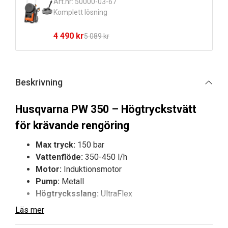
Art.nr: 50000-03-67
Komplett lösning
4 490
kr
5 089
kr
Det
Det
ursprungliga
nuvarande
priset
priset
var:
är:
Beskrivning
5
4
089 kr.
490 kr.
Husqvarna PW 350 – Högtryckstvätt
för krävande rengöring
Max tryck:
150 bar
Vattenflöde:
350-450 l/h
Motor:
Induktionsmotor
Pump:
Metall
Högtrycksslang:
UltraFlex
Läs mer
Husqvarna PW 350 är en robust högtryckstvätt för
effektiv rengöring av bilar, båtar, stenytor och fasader.