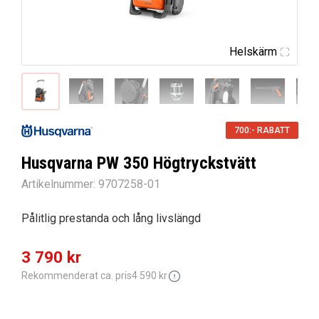
Helskärm
700:- RABATT
Husqvarna PW 350 Högtryckstvätt
Artikelnummer:
9707258-01
Pålitlig prestanda och lång livslängd
Det
Det
3 790
kr
ursprungliga
nuvarande
Rekommenderat ca. pris
4 590
kr
priset
priset