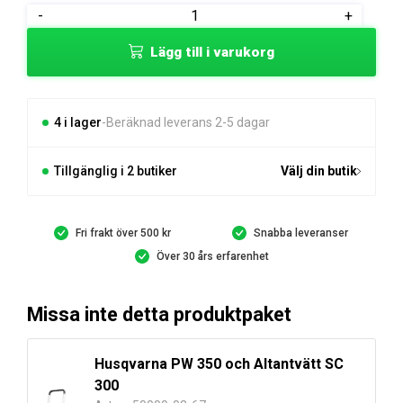
var:
är:
Husqvarna
-
+
219 kr.
179 kr.
PW
Lägg till i varukorg
350
Högtryckstvätt
mängd
4 i lager
Beräknad leverans 2-5 dagar
Tillgänglig i 2 butiker
Välj din butik
Fri frakt över 500 kr
Snabba leveranser
Över 30 års erfarenhet
Missa inte detta produktpaket
Husqvarna PW 350 och Altantvätt SC
300