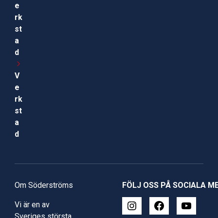
e
rk
st
a
d
V
e
rk
st
a
d
Om Söderströms
FÖLJ OSS PÅ SOCIALA M
Vi är en av
Sveriges största