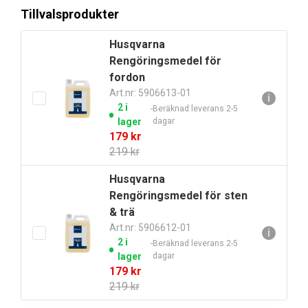
var:
är:
Tillvalsprodukter
4
3
590 kr.
790 kr.
Husqvarna
Rengöringsmedel för
fordon
Art.nr: 5906613-01
ℹ
2 i
Beräknad leverans 2-5
lager
dagar
Det
Det
179
kr
ursprungliga
nuvarande
219
kr
priset
priset
Husqvarna
var:
är:
Rengöringsmedel för sten
219 kr.
179 kr.
& trä
Art.nr: 5906612-01
ℹ
2 i
Beräknad leverans 2-5
lager
dagar
Det
Det
179
kr
ursprungliga
nuvarande
219
kr
priset
priset