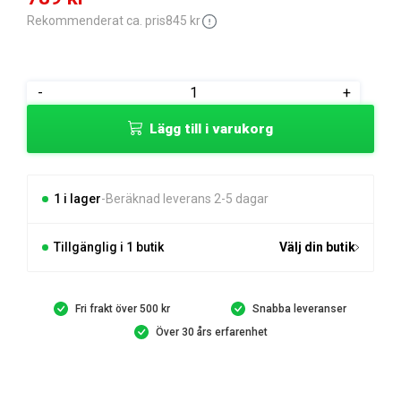
ursprungliga
nuvarande
Rekommenderat ca. pris
845
kr
priset
priset
var:
är:
Gardena
-
+
845 kr.
789 kr.
Dränkbar
Lägg till i varukorg
pump
20000
Basic
R/S
1 i lager
Beräknad leverans 2-5 dagar
mängd
Tillgänglig i 1 butik
Välj din butik
Fri frakt över 500 kr
Snabba leveranser
Över 30 års erfarenhet