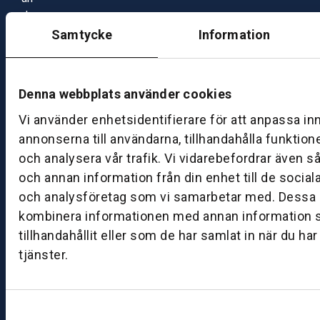
d
a
Samtycke
Information
g
–
fr
Denna webbplats använder cookies
e
d
Vi använder enhetsidentifierare för att anpassa in
a
annonserna till användarna, tillhandahålla funktion
g:
och analysera vår trafik. Vi vidarebefordrar även s
0
och annan information från din enhet till de socia
8:
och analysföretag som vi samarbetar med. Dessa k
0
kombinera informationen med annan information 
0
tillhandahållit eller som de har samlat in när du ha
–
tjänster.
1
7:
0
0
Samtyckesval