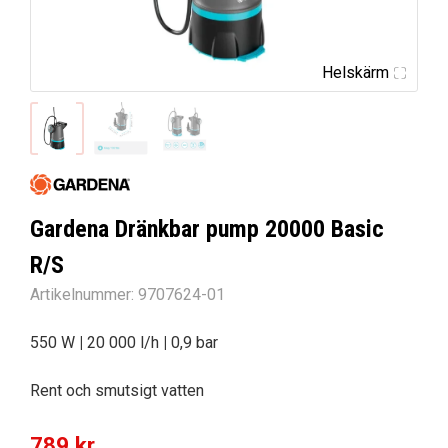
Helskärm
Gardena Dränkbar pump 20000 Basic
R/S
Artikelnummer:
9707624-01
550 W
|
20 000 l/h
|
0,9 bar
Rent och smutsigt vatten
Det
Det
789
kr