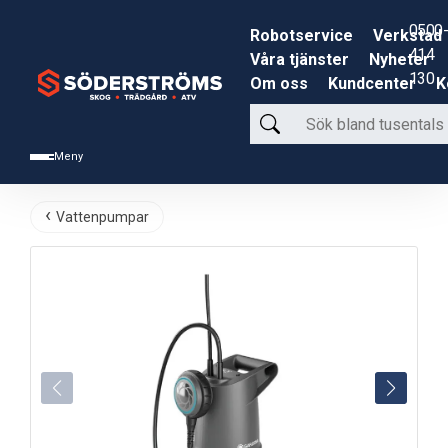
0500-
Robotservice
Verkstad
414
Våra tjänster
Nyheter
130
Om oss
Kundcenter
K
Sök
bland
Meny
tusentals
produkter
Vattenpumpar