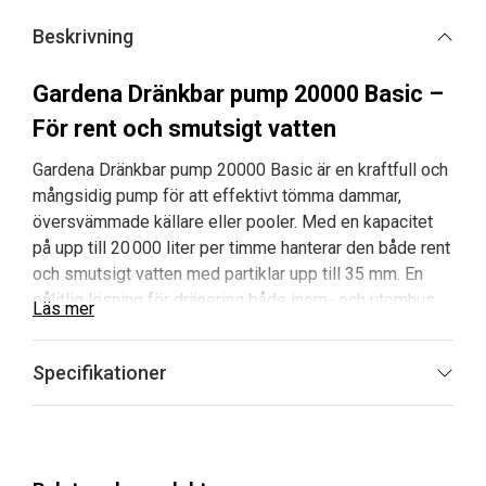
Beskrivning
Gardena Dränkbar pump 20000 Basic –
För rent och smutsigt vatten
Gardena Dränkbar pump 20000 Basic är en kraftfull och
mångsidig pump för att effektivt tömma dammar,
översvämmade källare eller pooler. Med en kapacitet
på upp till 20 000 liter per timme hanterar den både rent
och smutsigt vatten med partiklar upp till 35 mm. En
pålitlig lösning för dränering både inom- och utomhus.
Läs mer
Fördelar och huvudegenskaper med
Specifikationer
Gardena Dränkbar pump 20000 Basic
Hög kapacitet:
Klarar upp till 20 000 liter per
timme för snabb dränering.
För smutsigt och rent vatten:
Hanterar partiklar