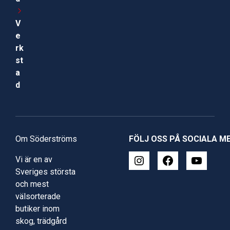
V
e
rk
st
a
d
Om Söderströms
FÖLJ OSS PÅ SOCIALA M
Vi är en av
Sveriges största
och mest
välsorterade
butiker inom
skog, trädgård