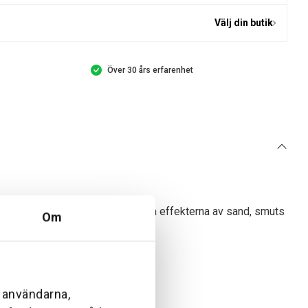
Välj din butik
Över 30 års erfarenhet
 pump är skyddad från de skadliga effekterna av sand, smuts
Om
l användarna,