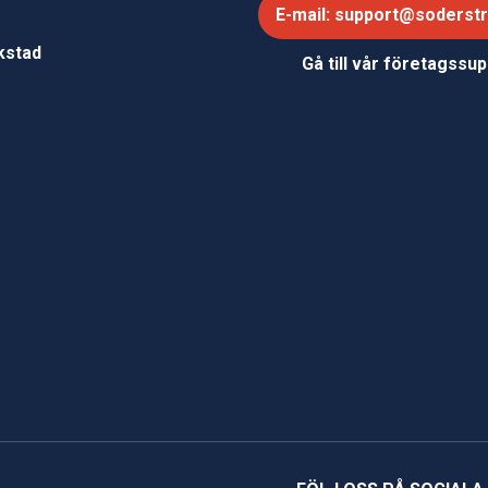
E-mail: support@soderst
e
rkstad
Gå till vår företagssu