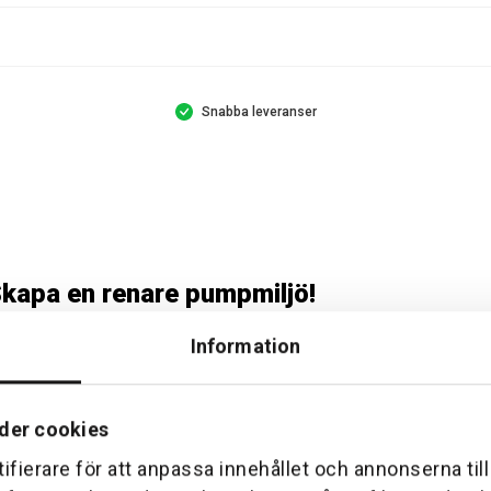
Snabba leveranser
Skapa en renare pumpmiljö!
Gardena Pumpskyddsfilter 6,000 l/h kan du vara säker på att din
Information
ivslängd och garanterar en optimal prestanda.
00 l/h:
der cookies
sand och smuts, når och skadar din pump.
ifierare för att anpassa innehållet och annonserna til
ch direkt infästning mellan pumpen och sugslangen.