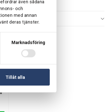
ebefordrar även sådana
 annons- och
6,000 l/h.
ationen med annan
vänt deras tjänster.
Marknadsföring
Tillåt alla
/h
jut av en renare, effektivare pumpning i framtiden! Beställ