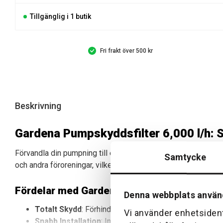
Tillgänglig i 1 butik
Fri frakt över 500 kr
Beskrivning
Gardena Pumpskyddsfilter 6,000 l/h: 
Förvandla din pumpning till en problemfri upplevelse. Med 
Samtycke
och andra föroreningar, vilket ger din utrustning en längre l
Fördelar med Gardena Pumpskyddsfilter 6,0
Denna webbplats använ
Totalt Skydd
: Förhindrar att skadliga partiklar, som 
Vi använder enhetsident
Snabb Installation
: Ingen krånglig process; enkelt o