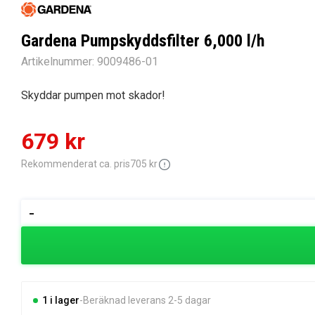
Gardena Pumpskyddsfilter 6,000 l/h
Artikelnummer:
9009486-01
Skyddar pumpen mot skador!
Det
Det
679
kr
ursprungliga
nuvarande
Rekommenderat ca. pris
705
kr
priset
priset
Gardena
-
Pumpskyddsfilter
var:
är:
6,000
705 kr.
679 kr.
l/h
mängd
1 i lager
Beräknad leverans 2-5 dagar