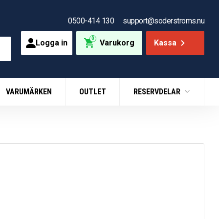
0500-414 130
support@soderstroms.nu
0
Logga in
Varukorg
Kassa
VARUMÄRKEN
OUTLET
RESERVDELAR