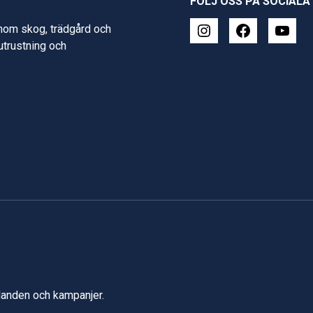
FÖLJ OSS PÅ SOCIALA
inom skog, trädgård och
 utrustning och
udanden och kampanjer.