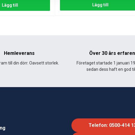
Lägg till
Lägg till
Hemleverans
Över 30 års erfare
am till din dörr. Oavsett storlek.
Företaget startade 1 januari 1
sedan dess haft en god til
Telefon: 0500-414 1
ing