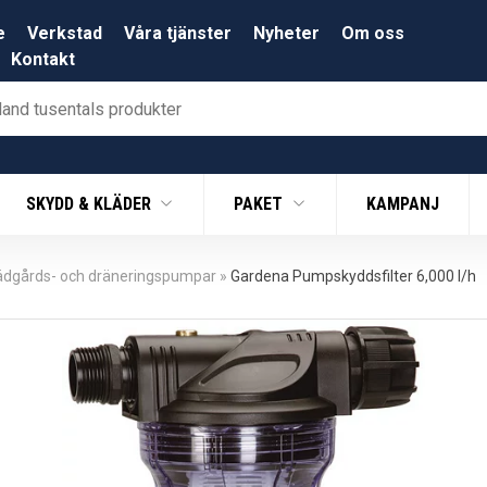
e
Verkstad
Våra tjänster
Nyheter
Om oss
Kontakt
SKYDD & KLÄDER
PAKET
KAMPANJ
ädgårds- och dräneringspumpar
»
Gardena Pumpskyddsfilter 6,000 l/h