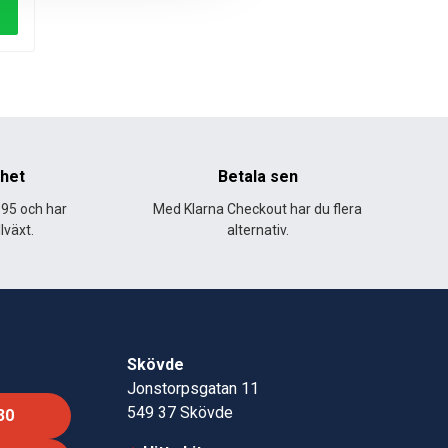
nhet
Betala sen
995 och har
Med Klarna Checkout har du flera
lväxt.
alternativ.
Skövde
Jonstorpsgatan 11
549 37 Skövde
30