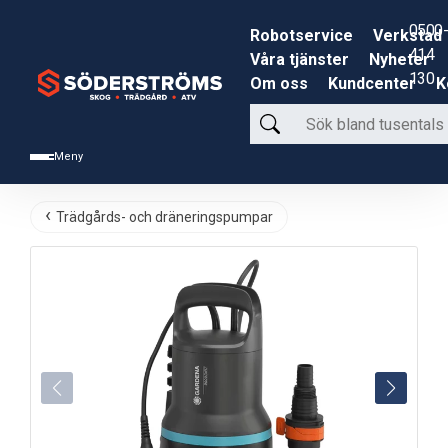
0500-
Robotservice
Verkstad
414
Våra tjänster
Nyheter
130
Om oss
Kundcenter
K
Sök
bland
Meny
tusentals
produkter
Trädgårds- och dräneringspumpar