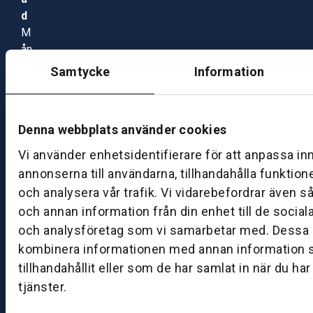
d
M
ån
d
Samtycke
Information
a
g
–
Denna webbplats använder cookies
fr
e
Vi använder enhetsidentifierare för att anpassa in
d
annonserna till användarna, tillhandahålla funktion
a
och analysera vår trafik. Vi vidarebefordrar även s
g:
och annan information från din enhet till de socia
0
och analysföretag som vi samarbetar med. Dessa k
8:
kombinera informationen med annan information 
0
tillhandahållit eller som de har samlat in när du ha
0
–
tjänster.
1