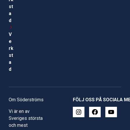
st
a
d
V
e
rk
st
a
d
Om Söderströms
FÖLJ OSS PÅ SOCIALA M
Vi är en av
Sveriges största
och mest