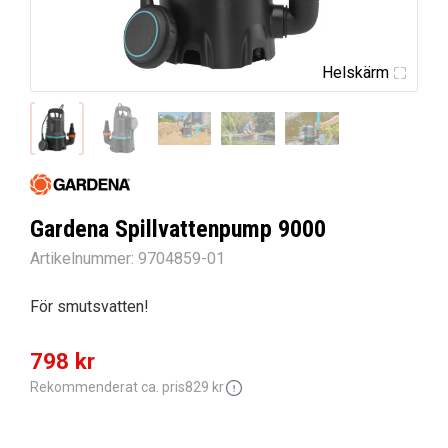
Helskärm
Gardena Spillvattenpump 9000
Artikelnummer:
9704859-01
För smutsvatten!
Det
Det
798
kr
ursprungliga
nuvarande
Rekommenderat ca. pris
829
kr
priset
priset