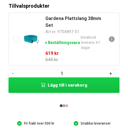
var:
är:
Tillvalsprodukter
829 kr.
798 kr.
Gardena Plattslang 38mm
Set
Art.nr: 9704897-01
Beräknad
ℹ
Beställningsvara
leverans 4-7
dagar
Det
Det
619
kr
ursprungliga
nuvarande
645
kr
priset
priset
var:
är:
Gardena
-
+
645 kr.
619 kr.
Spillvattenpump
Lägg till i varukorg
9000
mängd
Fri frakt över 500 kr
Snabba leveranser