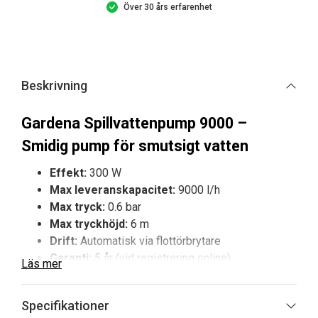
Över 30 års erfarenhet
Beskrivning
Gardena Spillvattenpump 9000 –
Smidig pump för smutsigt vatten
Effekt:
300 W
Max leveranskapacitet:
9000 l/h
Max tryck:
0.6 bar
Max tryckhöjd:
6 m
Drift:
Automatisk via flottörbrytare
Garanti:
5 år (vid registrering online)
Läs mer
Gardena Spillvattenpump 9000 är en kompakt och
pålitlig pump för hantering av smutsigt vatten i hemmet,
Specifikationer