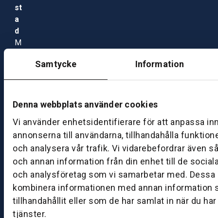
st
a
d
M
ån
Samtycke
Information
d
a
g
–
Denna webbplats använder cookies
fr
Vi använder enhetsidentifierare för att anpassa in
e
annonserna till användarna, tillhandahålla funktion
d
och analysera vår trafik. Vi vidarebefordrar även s
a
g:
och annan information från din enhet till de socia
0
och analysföretag som vi samarbetar med. Dessa k
8:
kombinera informationen med annan information 
0
tillhandahållit eller som de har samlat in när du ha
0
tjänster.
–