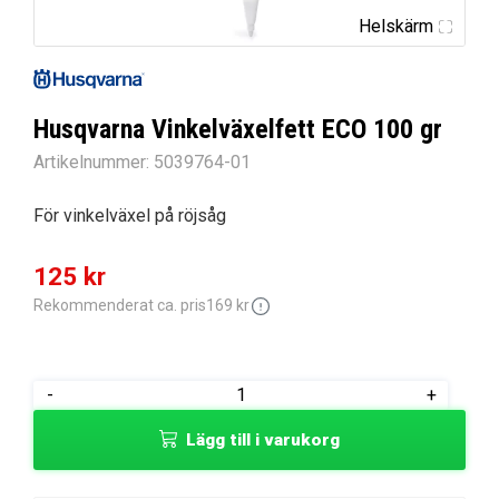
Helskärm
Husqvarna Vinkelväxelfett ECO 100 gr
Artikelnummer:
5039764-01
För vinkelväxel på röjsåg
Det
Det
125
kr
ursprungliga
nuvarande
Rekommenderat ca. pris
169
kr
priset
priset
var:
är:
Husqvarna
-
+
169 kr.
125 kr.
Vinkelväxelfett
Lägg till i varukorg
ECO
100