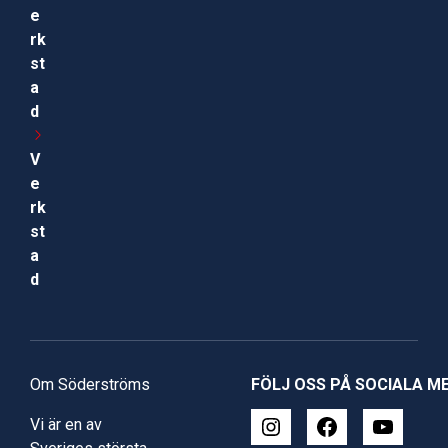
e
rk
st
a
d
V
e
rk
st
a
d
Om Söderströms
FÖLJ OSS PÅ SOCIALA M
Vi är en av