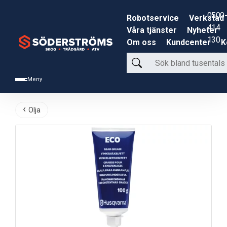
0500-
Robotservice
Verkstad
414
Våra tjänster
Nyheter
130
Om oss
Kundcenter
K
Sök
bland
Meny
tusentals
produkter
Olja