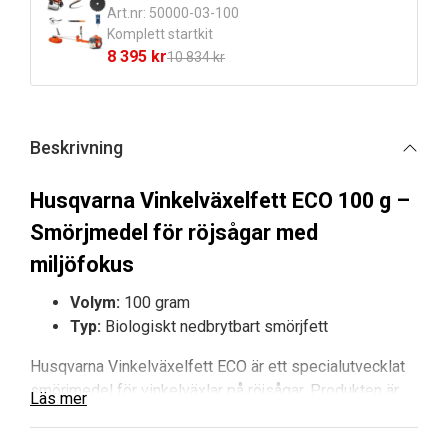
Art.nr: 50000-03-100
var:
är:
Komplett startkit
16
13
8 395
kr
10 834
kr
006 kr.
590 kr.
Det
Det
ursprungliga
nuvarande
priset
priset
var:
är:
Beskrivning
10
8
834 kr.
395 kr.
Husqvarna Vinkelväxelfett ECO 100 g –
Smörjmedel för röjsågar med
miljöfokus
Volym:
100 gram
Typ:
Biologiskt nedbrytbart smörjfett
Husqvarna Vinkelväxelfett ECO är ett specialutvecklat
smörjmedel för vinkelväxlar på röjsågar. Produkten är
Läs mer
framtagen för att ge optimal smörjning av
transmissionen och effektiv absorption av axiella