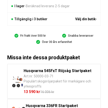
gr
mängd
I lager
Beräknad leverans 2-5 dagar
Tillgänglig i 3 butiker
Välj din butik
Fri frakt över 500 kr
Snabba leveranser
Över 30 års erfarenhet
Missa inte dessa produktpaket
Husqvarna 545FxT Röjsåg Startpaket
Art.nr: 50000-03-71
Populärt skogsröjarpaket för markägare och
yrkesproffs
13 590
kr
16 006
kr
Det
Det
ursprungliga
nuvarande
Husqvarna 336FR Startpaket
priset
priset