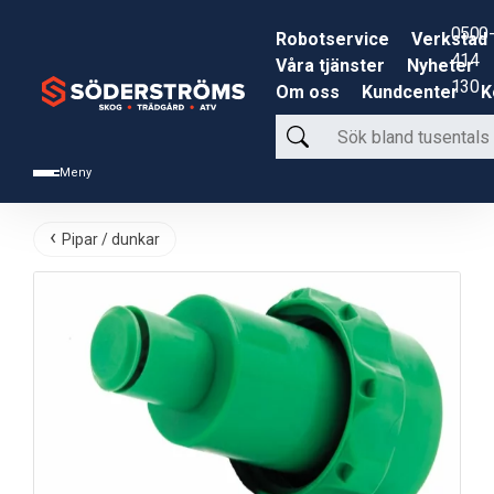
0500-
Robotservice
Verkstad
414
Våra tjänster
Nyheter
130
Om oss
Kundcenter
K
Sök
bland
Meny
tusentals
produkter
Pipar / dunkar