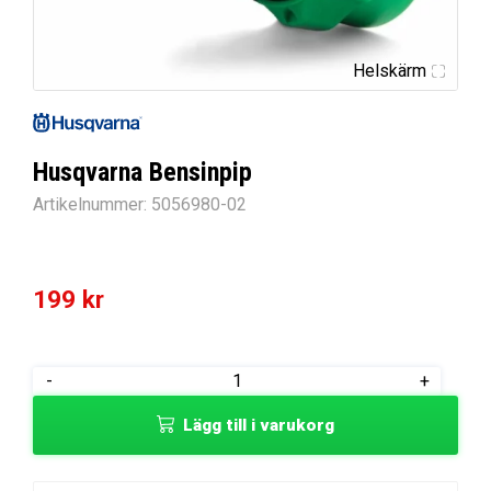
Helskärm
Husqvarna Bensinpip
Artikelnummer:
5056980-02
199
kr
Husqvarna
-
+
Bensinpip
Lägg till i varukorg
mängd