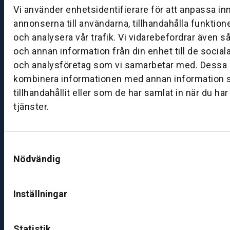
g:
Vi använder enhetsidentifierare för att anpassa in
0
annonserna till användarna, tillhandahålla funktion
8:
och analysera vår trafik. Vi vidarebefordrar även s
0
och annan information från din enhet till de socia
0
och analysföretag som vi samarbetar med. Dessa k
–
kombinera informationen med annan information 
1
7:
tillhandahållit eller som de har samlat in när du ha
0
tjänster.
0
Samtyckesval
B
Nödvändig
ut
ik
S
Inställningar
k
ö
v
Statistik