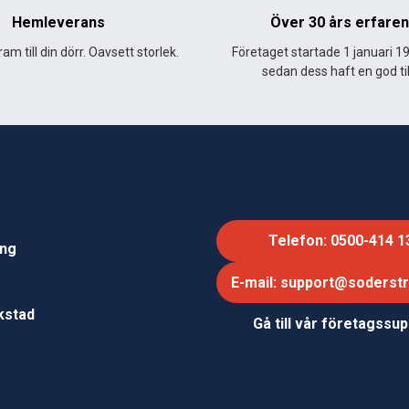
Hemleverans
Över 30 års erfare
am till din dörr. Oavsett storlek.
Företaget startade 1 januari 1
sedan dess haft en god til
Telefon: 0500-414 1
ing
E-mail: support@soderst
e
rkstad
Gå till vår företagssu