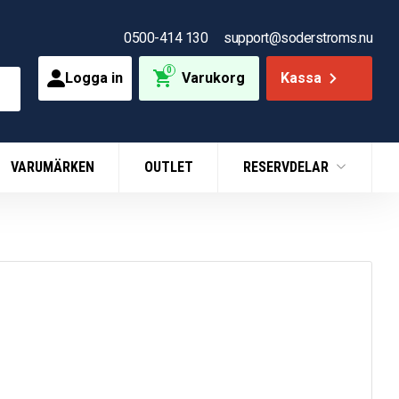
0500-414 130
support@soderstroms.nu
0
Logga in
Varukorg
Kassa
VARUMÄRKEN
OUTLET
RESERVDELAR