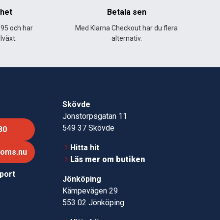
nhet
Betala sen
995 och har
Med Klarna Checkout har du flera
lväxt.
alternativ.
Skövde
Jonstorpsgatan 11
549 37 Skövde
30
Hitta hit
roms.nu
Läs mer om butiken
pport
Jönköping
Kämpevägen 29
553 02 Jönköping