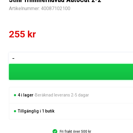
Artikelnummer:
40087102100
255
kr
Stihl
-
Trimmerhuvud
AutoCut
2-
2
mängd
4 i lager
Beräknad leverans 2-5 dagar
Tillgänglig i 1 butik
Fri frakt över 500 kr