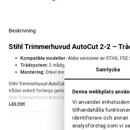
Beskrivning
Stihl Trimmerhuvud AutoCut 2-2 – Trå
Kompatibla modeller:
Äldre versioner av STIHL FSE 
Trådsystem:
2-trådigt med halvautomatisk matning
Samtycke
Montering:
Enkel installation utan specialverktyg
Stihl Trimmerhuvud AutoCut 2-2 är ett reservhuvud för tidiga
tråden enkelt förlängs genom att slå huvudet mot marken. Det 
Denna webbplats använ
Stihl Trimmerhuvud AutoCut C 6-2
.
Vi använder enhetsident
Läs mer
tillhandahålla funktione
Fördelar med Trimmerhuvud AutoCut 2-2
identifierare och annan
Precisionsarbete:
Lämpligt för kanttrimning och detal
analysföretag som vi s