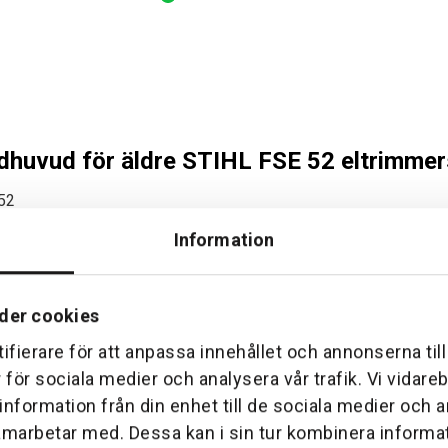
dhuvud för äldre STIHL FSE 52 eltrimmer
52
Information
re versioner av STIHLs eltrimmer FSE 52. Huvudet är utrustat med
är särskilt lämpligt för trimning av kanter, gångar och andra det
der cookies
ifierare för att anpassa innehållet och annonserna til
r för sociala medier och analysera vår trafik. Vi vidar
 information från din enhet till de sociala medier och
jarbete i trädgården.
amarbetar med. Dessa kan i sin tur kombinera inform