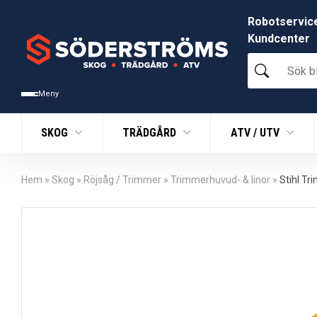
Robotservic
Kundcenter
Sök
bland
tusentals
Meny
produkter
SKOG
TRÄDGÅRD
ATV / UTV
Hem
»
Skog
»
Röjsåg / Trimmer
»
Trimmerhuvud- & linor
»
Stihl T