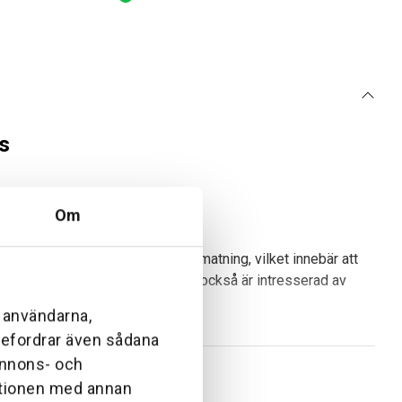
s
Om
 två trådar och halvautomatisk matning, vilket innebär att
aljer i trädgårdsmiljö. Du kanske också är intresserad av
l användarna,
ebefordrar även sådana
 annons- och
ationen med annan