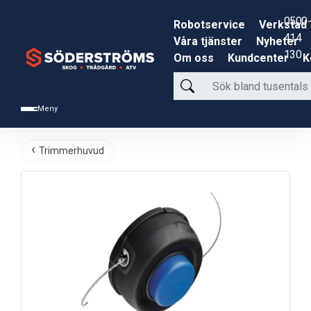
0500-
Robotservice
Verkstad
414
Våra tjänster
Nyheter
130
Om oss
Kundcenter
K
Sök
bland
Meny
tusentals
produkter
Trimmerhuvud