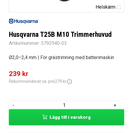
Helskärm
Husqvarna T25B M10 Trimmerhuvud
Artikelnummer:
5792940-03
Ø2,0–2,4 mm | För grästrimning med batterimaskin
Det
Det
239
kr
ursprungliga
nuvarande
Rekommenderat ca. pris
279
kr
priset
priset
var:
är:
Husqvarna
-
+
279 kr.
239 kr.
T25B
Lägg till i varukorg
M10
Trimmerhuvud