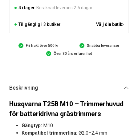
mängd
4 i lager
Beräknad leverans 2-5 dagar
Tillgänglig i 3 butiker
Välj din butik
Fri frakt över 500 kr
Snabba leveranser
Över 30 års erfarenhet
Beskrivning
Husqvarna T25B M10 – Trimmerhuvud
för batteridrivna grästrimmers
Gängtyp:
M10
Kompatibel trimmerlina:
Ø2,0–2,4 mm