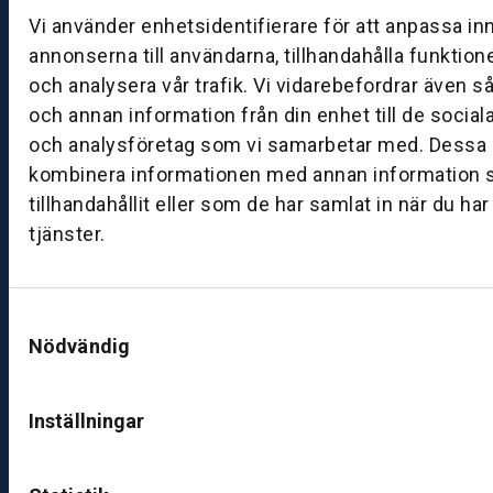
g:
Vi använder enhetsidentifierare för att anpassa in
0
annonserna till användarna, tillhandahålla funktion
8:
och analysera vår trafik. Vi vidarebefordrar även s
0
och annan information från din enhet till de socia
0
och analysföretag som vi samarbetar med. Dessa k
–
kombinera informationen med annan information 
1
tillhandahållit eller som de har samlat in när du ha
7:
0
tjänster.
0
Samtyckesval
B
Nödvändig
ut
ik
S
Inställningar
k
ö
v