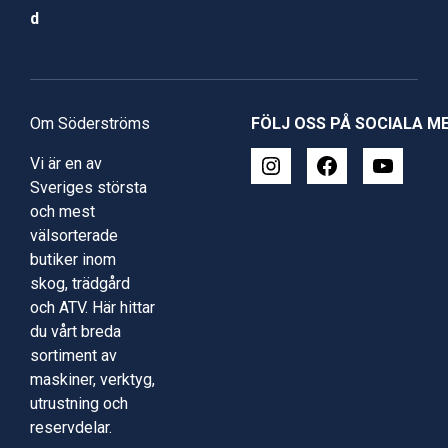
d
Om Söderströms
FÖLJ OSS PÅ SOCIALA M
Vi är en av
Sveriges största
och mest
välsorterade
butiker inom
skog, trädgård
och ATV. Här hittar
du vårt breda
sortiment av
maskiner, verktyg,
utrustning och
reservdelar.