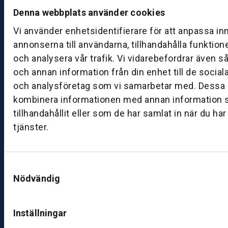
d
Denna webbplats använder cookies
a
Vi använder enhetsidentifierare för att anpassa in
g:
annonserna till användarna, tillhandahålla funktion
0
och analysera vår trafik. Vi vidarebefordrar även s
8:
0
och annan information från din enhet till de socia
0
och analysföretag som vi samarbetar med. Dessa k
–
kombinera informationen med annan information 
1
tillhandahållit eller som de har samlat in när du ha
7:
tjänster.
0
0
Samtyckesval
B
Nödvändig
ut
ik
Inställningar
S
k