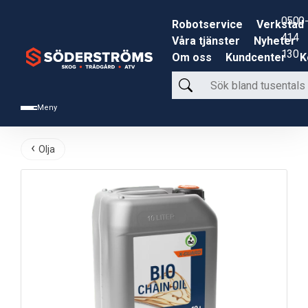
0500-
Robotservice
Verkstad
414
Våra tjänster
Nyheter
130
Om oss
Kundcenter
K
Sök
bland
Meny
tusentals
produkter
Olja