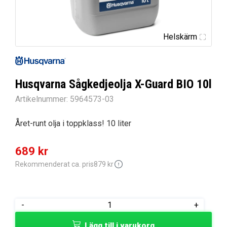
Helskärm
Husqvarna Sågkedjeolja X-Guard BIO 10l
Artikelnummer:
5964573-03
Året-runt olja i toppklass! 10 liter
Det
Det
689
kr
ursprungliga
nuvarande
Rekommenderat ca. pris
879
kr
priset
priset
var:
är:
Husqvarna
-
+
879 kr.
689 kr.
Sågkedjeolja
Lägg till i varukorg