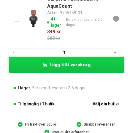
AquaCount
789 kr.
765 kr.
Art.nr: 9705459-01
ℹ
4 i
Beräknad leverans 2-5
lager
dagar
Det
Det
349
kr
ursprungliga
nuvarande
369
kr
priset
priset
var:
är:
Gardena
-
+
369 kr.
349 kr.
Premium
Lägg till i varukorg
krankoppling
33,3mm
(G1")
mängd
I lager
Beräknad leverans 2-5 dagar
Tillgänglig i 1 butik
Välj din butik
Fri frakt över 500 kr
Snabba leveranser
Över 30 års erfarenhet