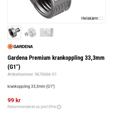
Helskärm
Gardena Premium krankoppling 33,3mm
(G1″)
Artikelnummer:
9676666-01
krankoppling 33,3mm (G1″)
Det
Det
99
kr
ursprungliga
nuvarande
Rekommenderat ca. pris
109
kr