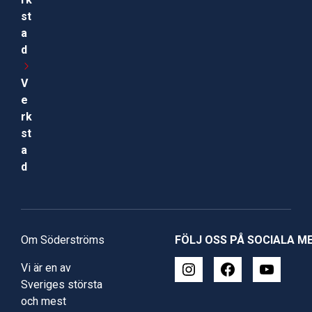
st
a
d
V
e
rk
st
a
d
Om Söderströms
FÖLJ OSS PÅ SOCIALA M
Vi är en av
Sveriges största
och mest