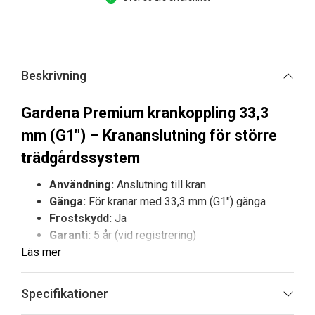
Beskrivning
Gardena Premium krankoppling 33,3
mm (G1″) – Krananslutning för större
trädgårdssystem
Användning:
Anslutning till kran
Gänga:
För kranar med 33,3 mm (G1″) gänga
Frostskydd:
Ja
Garanti:
5 år (vid registrering)
Läs mer
Gardena Premium krankoppling 33,3 mm (G1″) är
utvecklad för dig som behöver en säker och stabil
Specifikationer
anslutning till större trädgårdskranar. Den är tillverkad i
metall för ökad hållbarhet och har en design som