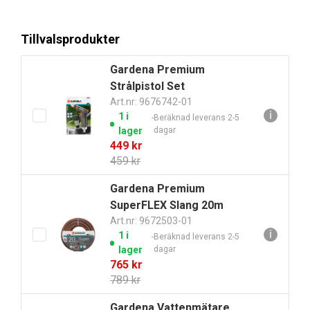
priset
priset
var:
är:
Tillvalsprodukter
109 kr.
99 kr.
Gardena Premium
Strålpistol Set
Art.nr: 9676742-01
ℹ
1 i
Beräknad leverans 2-5
lager
dagar
Det
Det
449
kr
ursprungliga
nuvarande
459
kr
priset
priset
Gardena Premium
var:
är:
SuperFLEX Slang 20m
459 kr.
449 kr.
Art.nr: 9672503-01
ℹ
1 i
Beräknad leverans 2-5
lager
dagar
Det
Det
765
kr
ursprungliga
nuvarande
789
kr
priset
priset
Gardena Vattenmätare
var:
är: