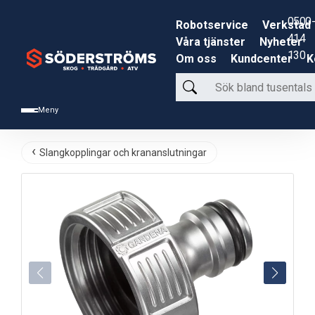
0500-
Robotservice
Verkstad
414
Våra tjänster
Nyheter
130
Om oss
Kundcenter
K
Sök
bland
Meny
tusentals
produkter
Slangkopplingar och krananslutningar