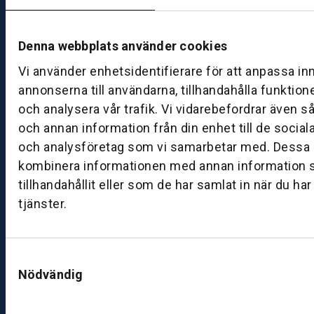
d
M
Denna webbplats använder cookies
ån
d
Vi använder enhetsidentifierare för att anpassa in
a
annonserna till användarna, tillhandahålla funktion
g
och analysera vår trafik. Vi vidarebefordrar även s
–
och annan information från din enhet till de socia
fr
och analysföretag som vi samarbetar med. Dessa k
e
kombinera informationen med annan information 
d
tillhandahållit eller som de har samlat in när du ha
a
g:
tjänster.
0
8:
0
Samtyckesval
0
Nödvändig
–
1