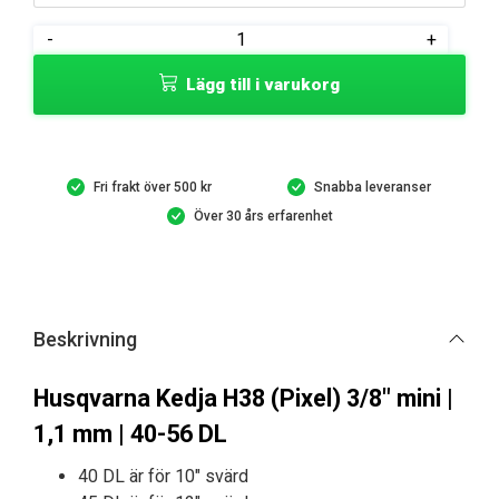
Husqvarna
-
+
Kedja
Lägg till i varukorg
H38
(Pixel)
mängd
Fri frakt över 500 kr
Snabba leveranser
Över 30 års erfarenhet
Beskrivning
Husqvarna Kedja H38 (Pixel) 3/8″ mini |
1,1 mm | 40-56 DL
40 DL är för 10″ svärd