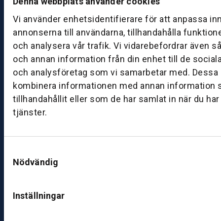
Denna webbplats använder cookies
a
g:
Vi använder enhetsidentifierare för att anpassa in
0
annonserna till användarna, tillhandahålla funktion
8:
och analysera vår trafik. Vi vidarebefordrar även s
0
och annan information från din enhet till de socia
0
och analysföretag som vi samarbetar med. Dessa k
–
kombinera informationen med annan information 
1
tillhandahållit eller som de har samlat in när du ha
7:
tjänster.
0
0
Samtyckesval
B
Nödvändig
ut
ik
S
Inställningar
k
ö