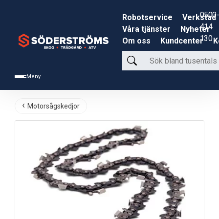
0500-
Robotservice
Verkstad
414
Våra tjänster
Nyheter
130
Om oss
Kundcenter
K
Sök
bland
Meny
tusentals
produkter
Motorsågskedjor