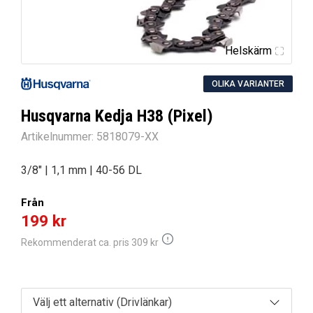
Helskärm
OLIKA VARIANTER
Husqvarna Kedja H38 (Pixel)
Artikelnummer:
5818079-XX
3/8″ | 1,1 mm | 40-56 DL
Från
199
kr
Rekommenderat ca. pris
309
kr